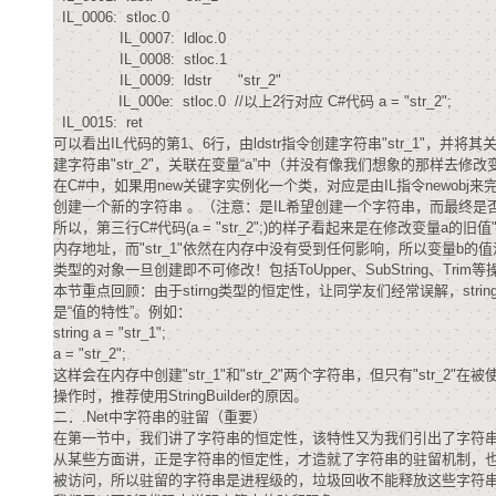
大模型解决方案
IL_0006: stloc.0
IL_0007: ldloc.0
迁移与运维管理
快速部署 Dify，高效搭建 
IL_0008: stloc.1
IL_0009: ldstr "str_2"
专有云
IL_000e: stloc.0 //以上2行对应 C#代码 a = "str_2";
IL_0015: ret
10 分钟在聊天系统中增加
可以看出IL代码的第1、6行，由ldstr指令创建字符串"str_1"，并将
建字符串"str_2"，关联在变量“a”中（并没有像我们想象的那样去
在C#中，如果用new关键字实例化一个类，对应是由IL指令newobj来
创建一个新的字符串 。（注意：是IL希望创建一个字符串，而最终
所以，第三行C#代码(a = "str_2";)的样子看起来是在修改变量a的旧值
内存地址，而"str_1"依然在内存中没有受到任何影响，所以变量b的值没有
类型的对象一旦创建即不可修改！包括ToUpper、SubString、Tr
本节重点回顾：由于stirng类型的恒定性，让同学友们经常误解，str
是“值的特性”。例如：
string a = "str_1";
a = "str_2";
这样会在内存中创建"str_1"和"str_2"两个字符串，但只有"str
操作时，推荐使用StringBuilder的原因。
二．.Net中字符串的驻留（重要）
在第一节中，我们讲了字符串的恒定性，该特性又为我们引出了字符
从某些方面讲，正是字符串的恒定性，才造就了字符串的驻留机制，
被访问，所以驻留的字符串是进程级的，垃圾回收不能释放这些字符