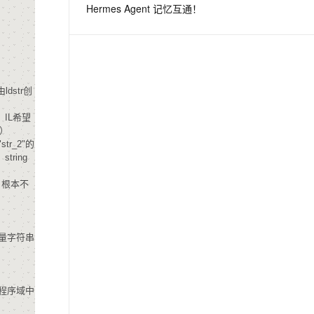
Hermes Agent 记忆互通！
息提取
与 AI 智能体进行实时音视频通话
从文本、图片、视频中提取结构化的属性信息
构建支持视频理解的 AI 音视频实时通话应用
t.diy 一步搞定创意建站
构建大模型应用的安全防护体系
dstr创
通过自然语言交互简化开发流程,全栈开发支持
通过阿里云安全产品对 AI 应用进行安全防护
，IL希望
）
r_2"的
ring
，根本不
大量字符串
程序域中