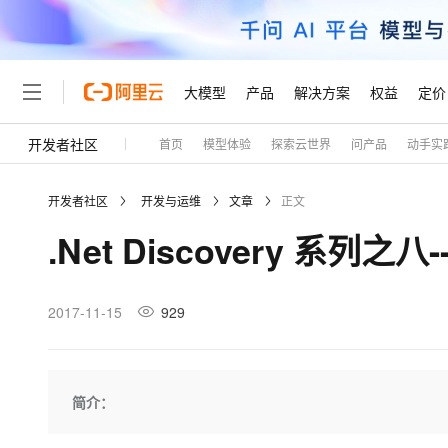
大模型
产品
解决方案
权益
定价
开发者社区
首页
模型体验
探索云世界
问产品
动手实
大模型
产品
解决方案
权益
定价
云市场
伙伴
服务
了解阿里云
精选产品
精选解决方案
普惠上云
产品定价
精选商城
成为销售伙伴
售前咨询
为什么选择阿里云
千问AI平台
开发者社区
开发与运维
文章
正文
了解云产品的定价详情
大模型服务平台百炼
千问办公，解锁你的工作
普惠上云 官方力荐
分销伙伴
在线服务
网站建设
什么是云计算
大
.Net Discovery 系列之
大模型服务与应用平台
企业级Agent产品，直接
云服务器38元/年起，超
咨询伙伴
多端小程序
技术领先
云上成本管理
售后服务
轻量应用服务器
Agency Agents：拥
官方推荐返现计划
大模型
精选产品
精选解决方案
Salesforce 国际版订阅
稳定可靠
管理和优化成本
推荐新用户得奖励，单订单
销售伙伴合作计划
2017-11-15
929
自助服务
友盟天域
安全合规
人工智能与机器学习
AI
文本生成
云数据库 RDS
HappyHorse 打造一
云工开物
无影生态合作计划
在线服务
观测云
分析师报告
高校专属算力普惠，学生认
计算
互联网应用开发
Qwen3.8-Max
HOT
Salesforce On Alibaba C
工单服务
Tuya 物联网平台阿里云
研究报告与白皮书
人工智能平台 PAI
快速拥有专属 OpenClaw
简介：
大模
Consulting Partner 合
大数据
容器
智能体时代全能旗舰模型
免费试用
短信专区
一站式AI开发、训练和推
蓝凌 OA
AI 大模型销售与服务生
现代化应用