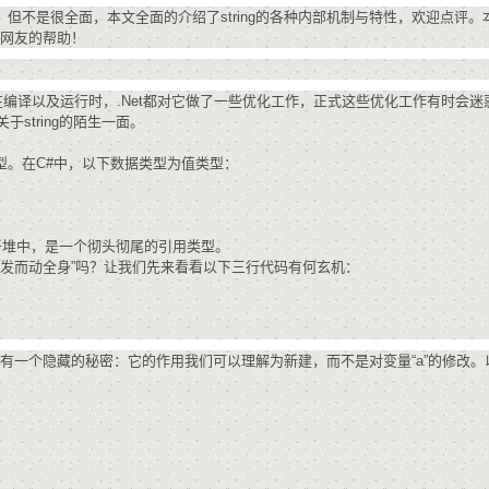
Deepseek-v4-pro
HappyHors
同享
万小智 AI 建站低至 15元/月
Qoder CN
AI 短剧/漫剧
云原生数据库 
它，但不是很全面，本文全面的介绍了string的各种内部机制与特性，欢迎点评。
快递物流查询
WordPress
成为服务伙
高校合作
点，立即开启云上创新
网友的帮助！
覆盖公网/内网、递归/权威、移动APP等全场景解析服务
送.CN域名，送备案服务码
基于千问大模型等，支持代码智能生成、研发智能问答
AI助力短剧
态智能体模型
旗舰 MoE 大模型，百万上下文与顶尖推理能力
图生视频，流
Ubuntu
服务生态伙伴
云工开物
企业应用
Works
Night Plan 支持 Qwen 3.8-Max
云原生大数据计算服务 MaxCompute
AI 办公
容器服务 Kub
NEW
GLM-5.2
Wan2.7-T
Red Hat
在编译以及运行时，.Net都对它做了一些优化工作，正式这些优化工作有时会迷
30+ 款产品免费体验
Data Agent 驱动的一站式 Data+AI 开发治理平台
夜间 5 折，Qwen/Meoo/TokenPlan 客户专享
面向分析的企业级SaaS模式云数据仓库
AI智能应用
提供一站式管
科研合作
string的陌生一面。
视觉 Coding、空间感知、多模态思考等全面升级
1M上下文，专为长程任务能力而生
ERP
堂（旗舰版）
SUSE
智能客服
用类型。在C#中，以下数据类型为值类型：
CRM
防护产品
2个月
自动承接线索
建站小程序
OA 办公系统
AI 应用构建
大模型原生
力提升
财税管理
模板建站
存放于堆中，是一个彻头彻尾的引用类型。
Qoder
大模型服务平台百炼-应用模版
HOT
NEW
牵一发而动全身”吗？让我们先来看看以下三行代码有何玄机：
面向真实软件
个人版上线、团队版降价；千问3.8-Max首发发尝鲜
丰富多元化的应用模版和解决方案
400电话
定制建站
万有无界
大模型服务平台百炼-智能体
方案
广告营销
模板小程序
的模型效果
灵活可视化地构建企业级 Agent
一个隐藏的秘密：它的作用我们可以理解为新建，而不是对变量“a”的修改。以
定制小程序
秒悟
人工智能平台 PAI
APP 开发
云端极速 AI 
新一代 AI 视频生成模型，深度适配广告营销等场景
AI Native 的算法工程平台，一站式完成建模、训练、推理服务部署
建站系统