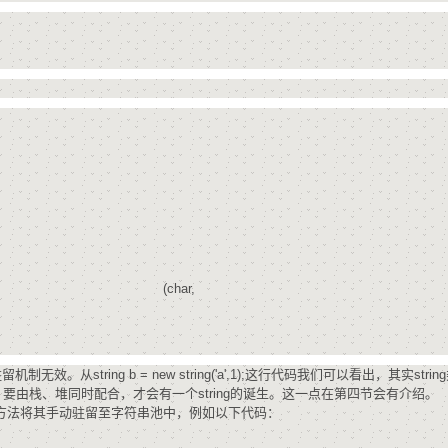
m.String::.ctor (char,
tring b = new string('a',1);这行代码我们可以看出，其实strin
简单，要由栈、堆同时配合，才会有一个string的诞生。这一点在第四节会有介绍。
ern方法将其手动驻留至字符串池中，例如以下代码：