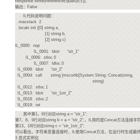
Response.Write(ReferenceEquals(b,c));
输出：False
IL代码说明问题：
.maxstack 2
.locals init ([0] string a,
[1] string b,
[2] string c)
IL_0000: nop
IL_0001: ldstr “str_1”
IL_0006: stloc.0
IL_0007: ldloc.0
IL_0008: ldstr “str_2”
IL_000d: call string [mscorlib]System.String::Concat(string,
string)
IL_0012: stloc.1
IL_0013: ldstr “str_1str_2”
IL_0018: stloc.2
IL_0019: ret
其中第1、6行对应string a = “str_1”;
第7、8、9行对应string b = a + “str_2”;，IL用的是Concat方法连接
第13、18行对应string c = “str_1str_2”;
可以看出，字符串变量连接时，IL使用Concat方法，在运行时生
3.显式实例化