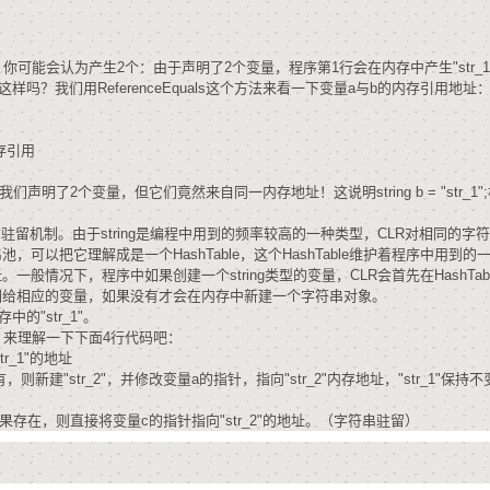
？你可能会认为产生2个：由于声明了2个变量，程序第1行会在内存中产生"str_1
样吗？我们用ReferenceEquals这个方法来看一下变量a与b的内存引用地址
一内存引用
我们声明了2个变量，但它们竟然来自同一内存地址！这说明string b = "str_1"
驻留机制。由于string是编程中用到的频率较高的一种类型，CLR对相同的字
以把它理解成是一个HashTable，这个HashTable维护着程序中用到的
址。一般情况下，程序中如果创建一个string类型的变量，CLR会首先在HashTab
址返回给相应的变量，如果没有才会在内存中新建一个字符串对象。
的"str_1"。
来理解一下下面4行代码吧：
tr_1"的地址
果没有，则新建"str_2"，并修改变量a的指针，指向"str_2"内存地址，"str_1"保持
是否已存在，如果存在，则直接将变量c的指针指向"str_2"的地址。（字符串驻留）