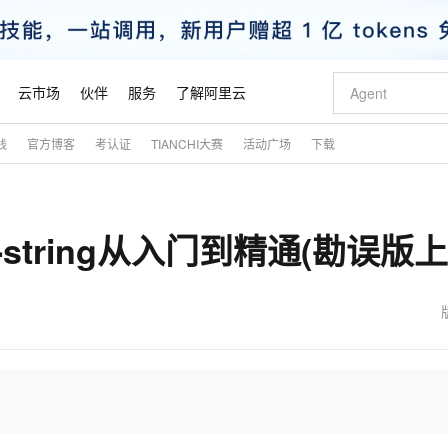
云市场
伙伴
服务
了解阿里云
践
官方博客
考认证
TIANCHI大赛
活动广场
下载
AI 特惠
数据与 API
成为产品伙伴
企业增值服务
最佳实践
价格计算器
AI 场景体
基础软件
产品伙伴合
阿里云认证
市场活动
配置报价
大模型
自助选配和估算价格
新方式
睿译宝，AI翻译排版一步到位
智启 AI 普惠权益
产品生态集成认证中心
企业支持计划
云上春晚
域名与网站
千问官方 MaaS 平台，为开发者和 Agent 而生，新用户赠送 1 亿 + tokens 额度
Qwen Aud
AI Coding
阿里云Maa
2026 阿里云
云服务器 E
为企业打
数据集
Windows
大模型认证
模型
NEW
NEW
八--string从入门到精通(勘误版上
交付可用成果
值低价云产品抢先购
上传文档即自动完成翻译和格式还原
至高享 1亿+免费 tokens，加速 Al 应用落地
提供智能易用的域名与建站服务
智能编程，一键
安全可靠、
产品生态伙伴
专家技术服务
云上奥运之旅
弹性计算合作
阿里云中企出
手机三要素
宝塔 Linux
全部认证
价格优势
有专属领域专家
GLM-5.2：长任务时代开源旗舰模型
阿里云 OPC 创新助力计划
千问大模型
即刻拥有 DeepS
AI 电商营销
对象存储 O
大模型
产品生态伙伴工作台
企业增值服务台
云栖战略参考
云存储合作计
云栖大会
身份实名认证
CentOS
训练营
推动算力普惠，释放技术红利
最高返9万
多领域专家智能体,一键组建 AI 虚拟交付团队
快速构建应用程序和网站，即刻迈出上云第一步
至高百万元 Token 补贴，加速一人公司成长
多元化、高性能、安全可靠的大模型服务
真正可用的 1M 上下文,一次完成代码全链路开发
轻松解锁专属 Dee
从图文生成到
云上的中国
数据库合作计
活动全景
短信
Docker
图片和
站式影视创作平台
Hermes Agent，打造自进化智能体
Token Plan 模型订阅计划
数字证书管理服务（原SSL证书）
5 分钟轻松部署
AI 广告创作
无影云电脑
企业成长
NEW
信息公告
看见新力量
云网络合作计
OCR 文字识别
JAVA
证享300元代金券
可视化编排打通从文字构思到成片全链路闭环
全托管，含MySQL、PostgreSQL、SQL Server、MariaDB多引擎
自主进化，持久记忆，越用越聪明
Qwen3.8-Max 首发尝鲜，限时加量 10 倍，夜间低至2折
实现全站HTTPS，呈现可信的WEB访问
图文、视频一
随时随地安
魔搭 Mode
Kimi-K3
HappyHors
NEW
loud
服务实践
官网公告
金融模力时刻
Salesforce O
版
发票查验
全能环境
Claude Code + GStack 打造工程团队
千问办公，限时限量积分加倍
Qoder
低代码高效构
AI 建站
短信服务
型
NEW
作计划
Kimi 最新旗舰模型，长程编程与推理利器
让文字生成流
计划
创新中心
魔搭 ModelSc
健康状态
理服务
让AI从“聊天伙伴”进化为能干活的“数字员工”
安装技能 GStack，拥有专属 AI 工程团队
你的AI工作搭子，覆盖日常办公高频场景
面向真实软件的智能体编程平台
0 代码专业建
客户案例
天气预报查询
操作系统
态合作计划