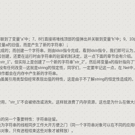
AI 应用
10分钟微调：让0.6B模型媲美235B模
多模态数据信
型
依托云原生高可用架构,实现Dify私有化部署
用1%尺寸在特定领域达到大模型90%以上效果
一个 AI 助手
超强辅助，Bol
其关联到了变量“a”中；7、8行直接将堆栈顶部的值弹出并关联到变量“b”中；9、10由l
即刻拥有 DeepSeek-R1 满血版
在企业官网、通讯软件中为客户提供 AI 客服
修改变量a的旧值，而是产生了新的字符串）；
多种方案随心选，轻松解锁专属 DeepSeek
完成的；而创建一个字符串，则由ldstr指令完成，看到ldstr指令，我们即可认为
是否创建，还要在运行时由字符串的驻留机制决定，这一点下面的章节会有介绍。
"str_1"，但实际上是创建了一个新的字符串"str_2"，然后将变量a的指针指向了"st
任何改变---这就是string的恒定性，同学们，一定要牢记这一点，在.Net中，st
im等操作都会在内存中产生新的字符串。
ing虽属引用类型但经常表现出值的特性，这是由于不了解string的恒定性造成的
_2"在被使用，"str_1"不会被修改或消失，这样就浪费了内存资源，这也是为什么在做
串的另一个重要特性：字符串驻留。
也为字符串的线程同步工作大开方便之门（同一个字符串对象可以在不同的应用
串对象，只有进程结束这些对象才被释放）。