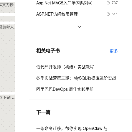
安全
Asp.Net MVC5入门学习系列④
我要投诉
e-1.1-I2V
Cosyvoice-V3-Flash
737
PolarDB
上云场景组合购
Milvus 弹性伸缩功能新增节
本文为修
伴
漫剧创作，剧本、分镜、视频高效生成
100%兼容MySQL、PostgreSQL，兼容Oracle，支持集中和分布式
覆盖90%+业务场景，专享组合折扣价
点支持范围
畅自然，细节丰富
高表现力语音合成大模型，语音克隆听感自然
VPN
ASP.NET访问权限管理
511
ernetes 版 ACK
云聚AI 严选权益
AI 原生数据库服务发布
SSL 证书
.NET Compact Framework下的单元
4
2V
Fun-ASR
惑编程人
，一键激活高效办公新体验
理容器应用的 K8s 服务
精选AI产品，从模型到应用全链提效
Agent 数据网关
测试
文戏情感细腻自然，动作戏激烈拳拳到肉，实现更强表演能力
支持中英文自由切换，具备更强的噪声鲁棒性
堡垒机
.NET设计模式（12）：外观模式
7
AI 用量加速计划
云原生数据库 PolarDB
（Façade Pattern）
防火墙
、识别商机，让客服更高效、服务更出色。
.NET深入解析LINQ框架（三：LINQ
新老同享，达量后返
Agentic Database 发布
8
相关电子书
更多
优雅的前奏）
主机安全
应用
低代码开发师（初级）实战教程
千问办公
NEW
AI 应用及服务市场
的智能体编程平台
一站式AI生产力平台
冬季实战营第三期：MySQL数据库进阶实战
AI 应用
伶鹊
阿里巴巴DevOps 最佳实践手册
企业级人与Agent协作平台，接入和调度多个数字员工
智能客服平台，对话机器人、对话分析、智能外呼
大模型
下是IL
大模型服务平台百炼 - 全妙
自然语言处理
下一篇
应用创作平台
多模态内容创作工具，已接入 DeepSeek
数据标注
机器学习
一条命令迁移，帮你实现 OpenClaw 与