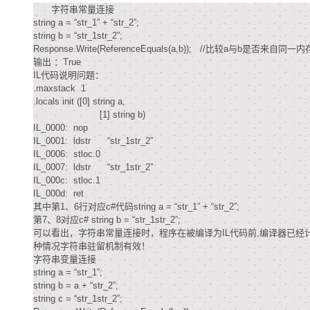
字符串常量连接
string a = “str_1” + “str_2”;
string b = “str_1str_2”;
Response.Write(ReferenceEquals(a,b)); //比较a与b是否来自同
输出 ：True
IL代码说明问题：
.maxstack 1
.locals init ([0] string a,
[1] string b)
IL_0000: nop
IL_0001: ldstr “str_1str_2”
IL_0006: stloc.0
IL_0007: ldstr “str_1str_2”
IL_000c: stloc.1
IL_000d: ret
其中第1、6行对应c#代码string a = “str_1” + “str_2”;
第7、8对应c# string b = “str_1str_2”;
可以看出，字符串常量连接时，程序在被编译为IL代码前,编译器已经
种情况字符串驻留机制有效！
字符串变量连接
string a = “str_1”;
string b = a + “str_2”;
string c = “str_1str_2”;