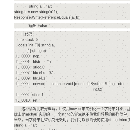
string a = "a";
string b = new string('a',1);
Response.Write(ReferenceEquals(a, b));
输出 False
IL代码：
.maxstack 3
.locals init ([0] string a,
[1] string b)
IL_0000: nop
IL_0001: ldstr "a"
IL_0006: stloc.0
IL_0007: ldc.i4.s 97
IL_0009: ldc.i4.1
IL_000a: newobj instance void [mscorlib]Syste
int32)
IL_000f: stloc.1
IL_0010: ret
这种情况比较好理解，IL使用newobj来实例化一个字符串对象，驻留机制无效。从s
际上是由char[]实现的，一个string的诞生绝不像我们想想的那样
当然，当字符串驻留机制无效时，我们可以很简便的使用string.Int
string a = "a";