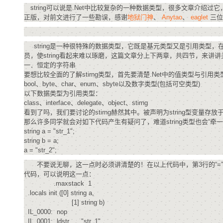
存储
天池大赛
Qwen3.7-Plus
云解析DNS
解决方案免费试用 新老
string可以说是.Net中比较复杂的一种数据类型，很多文章介绍过
电子合同
正版，对前文进行了一些勘误，感谢
地狱门神
最高领取价值200元试用
、
Anytao
、
eaglet
三位
能看、能想、能动手的多模
安全
网络与CDN
AI 算法大赛
畅捷通
大数据开发治理平台 Data
AI 产品 免费试用
网络
安全
云开发大赛
Qwen3-VL-Plus
Tableau 订阅
string是一种很特殊的数据类型，它既是基元类型又是引用类型，
1亿+ 大模型 tokens 和 
员，使string看起来难以琢磨，这篇文章分上下两章，共四节，来讲讲关于
可观测
入门学习赛
中间件
AI空中课堂在线直播课
一．恒定的字符串
云防火墙
140+云产品 免费试用
要想比较全面的了解stirng类型，首先要清楚.Net中的值类型与引
上云与迁云
云原生的云上边界网络安全
产品新客免费试用，最长1
数据库
bool、byte、char、enum、sbyte以及数字类型(包括可空类型)
生态解决方案
以下数据类型为引用类型：
大模型服务
企业出海
大模型ACA认证体验
大数据计算
class、interface、delegate、object、stirng
助力企业全员 AI 认知与能
行业生态解决方案
看到了吗，我们要讨论的stirng赫然其中。被声明为string型变量
千问AI平台-Token Plan
政企业务
媒体服务
那么许多同学就会对如下代码产生有疑问了，难道string类型也会“
开发者生态解决方案
string a = "str_1";
string b = a;
企业服务与云通信
千问AI平台-模型体验
AI 开发和 AI 应用解决
a = "str_2";
在线体验全尺寸、多种模态
域名与网站
不要说无聊，这一点时必须讲清楚的！在以上代码中，第3行的“=”有
代码，可以说明这一点：
Happy 系列大模型
终端用户计算
.maxstack 1
.locals init ([0] string a,
Serverless
[1] string b)
IL_0000: nop
IL_0001: ldstr "str_1"
开发工具