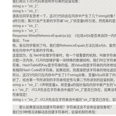
我们用以下2行代码来说明字符串的驻留现象：
string a = "str_1";
string b = "str_1";
请各位同学友思考一下，这2行代码会在内存中产生了几个string对象
a所引用；第2行会产生新的字符串"str_1"供变量b所引用，然而真的是这
string a = "str_1";
string b = "str_1";
Response.Write(ReferenceEquals(a,b)); //比较a与b是否来自同
输出：True
哈，各位同学看到了吗，我们用ReferenceEquals方法比较a与b，虽然
有在内存中产生新的字符串。
这是因为，在.Net中处理字符串时，有一个很重要的机制，叫做字符串
分配一次内存。CLR内部维护着一块特殊的数据结构，我们叫它字符串池，可
符串，HashTable的Key是字符串的值，而Value则是字符串的内存地
有相同Hash Code的字符串，如果找到，则直接把该字符串的地
所以，这2行代码只在内存中产生了1个string对象，变量b与a共享了内存中
好了，结合第一节所讲到的字符串恒定性与第二节所讲到的驻留机制，
string a = "str_1"; //声明变量a，将变量a的指针指向内存中新产生的"s
a = "str_2"; //CLR先会在字符串池中遍历"str_2"是否已存在，如
符串恒定）
string c = "str_2"; //CLR先会在字符串池中遍历"str_2"
那么如果是动态创建字符串呢？字符串还会不会有驻留现象呢？
我们分3种情况讲解动态创建字符串时，驻留机制的表现：