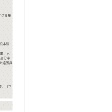
"供变量
：
;根本没
符串，只
一部分字
le遍历具
不变。（字