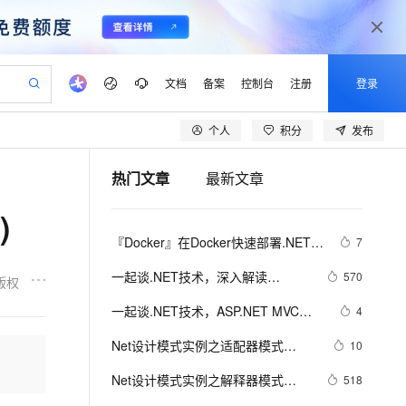
文档
备案
控制台
注册
登录
个人
积分
发布
验
作计划
器
AI 活动
专业服务
服务伙伴合作计划
开发者社区
加入我们
产品动态
服务平台百炼
阿里云 OPC 创新助力计划
热门文章
最新文章
一站式生成采购清单，支持单品或批量购买
io：打造专属 AI 语音助手
S产品伙伴计划（繁花）
峰会
CS
造的大模型服务与应用开发平台
一句话生成原生可编辑精美 PPT 文稿
AI 生产力先锋
Al MaaS 服务伙伴赋能合作
域名
博文
Careers
至高可申请百万元
Qwen3.8-Max 模型上线
)
开启高性价比 AI 编程新体验
弹性可伸缩的云计算服务
Qwen-Audio-3.0-Realtime 端到端实时语音角色扮演
输入一句话想法, 轻松生成专业的 PPT
先锋实践拓展 AI 生产力的边界
Token 补贴，五大权
计划
海大会
伙伴信用分合作计划
商标
问答
社会招聘
『Docker』在Docker快速部署.NET 
7
益加速 OPC 成功
eek-V4-Pro
SS
一键部署幻兽帕鲁游戏服务器
飞天发布时刻
HOT
Open Search 向量检索版支
划
备案
电子书
校园招聘
Core项目
pSeek-V4-Pro
视频创作，一键激活电商全链路生产力
稳定、安全、高性价比、高性能的云存储服务
一键购买专属联机服务器，轻松开启游戏
所见，即是所愿
持视频检索 Pipeline 功能
更多支持
一起谈.NET技术，深入解读
570
版权
划
公司注册
镜像站
视频生成
语音识别与合成
Silverlight的布局原理
专属 QwenPaw
漫剧工坊：一站式动画创作平台
AI 实训营
HOT
应用身份服务 (IDaaS)
一起谈.NET技术，ASP.NET MVC验
4
合作伙伴培训与认证
划
上云迁移
站生成，高效打造优质广告素材
全接入的云上超级电脑
从聊天伙伴进化为能主动干活的本地数字员工
快速生产连贯的高质量长漫剧
从基础到进阶，Agent 创客手把手教你
OpenClaw 管理能力上线
证框架中关于属性标记的通用扩展方
lScope
我要反馈
e-1.1-T2V
Qwen3-TTS-Flash
Net设计模式实例之适配器模式
10
查询合作伙伴
法
n Alibaba Cloud ISV 合作
代维服务
建企业门户网站
10 分钟搭建微信、支付宝小程序
MaxCompute MaxFrame 提
（Adapter Pattern）
畅细腻的高质量视频
离线语音合成大模型，多语言方言自适应，低延迟高稳定
创新加速
Net设计模式实例之解释器模式
ope
登录合作伙伴管理后台
518
我要建议
站，无忧落地极速上线
以可视化方式快速构建移动和 PC 门户网站
国内短信简单易用，安全可靠，秒级触达，全球覆盖200+国家和地区。
高效部署网站，快速应用到小程序
供自动弹性内存功能
（Interpreter Pattern）(1)