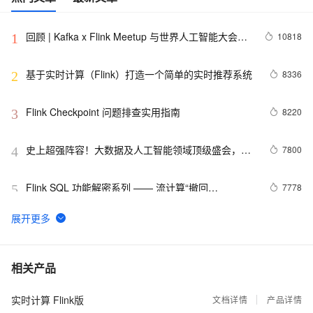
回顾 | Kafka x Flink Meetup 与世界人工智能大会大
10818
1
数据 AI 专场精彩回顾（附PPT下载）
基于实时计算（Flink）打造一个简单的实时推荐系统
8336
2
Flink Checkpoint 问题排查实用指南
8220
3
史上超强阵容！大数据及人工智能领域顶级盛会，
7800
4
Flink Forward Asia 2019 不容错过！
Flink SQL 功能解密系列 —— 流计算“撤回
7778
5
(Retraction)”案例分析
Apache Flink 漫谈系列(04) - State
7280
6
基于Flink的实时日志分析系统实践
6972
7
相关产品
实时计算 Flink版
使用 Kafka 和 Flink 构建实时数据处理系统
文档详情
产品详情
6796
8