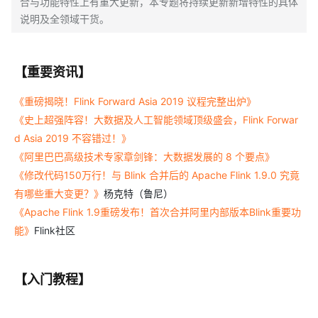
合与功能特性上有重大更新，本专题将持续更新新增特性的具体
说明及全领域干货。
【重要资讯】
《重磅揭晓！Flink Forward Asia 2019 议程完整出炉》
《史上超强阵容！大数据及人工智能领域顶级盛会，Flink Forwar
d Asia 2019 不容错过！》
《阿里巴巴高级技术专家章剑锋：大数据发展的 8 个要点》
《修改代码150万行！与 Blink 合并后的 Apache Flink 1.9.0 究竟
有哪些重大变更？》
杨克特（鲁尼）
《Apache Flink 1.9重磅发布！首次合并阿里内部版本Blink重要功
能》
Flink社区
【入门教程】