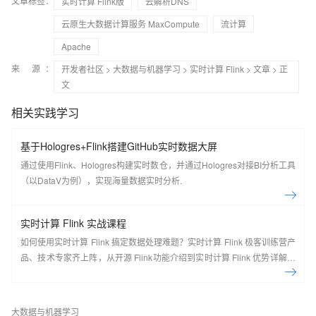
文章标签：
实时计算 Flink版
云解析DNS
云原生大数据计算服务 MaxCompute
流计算
Apache
来 源：
开发者社区
>
大数据与机器学习
>
实时计算 Flink
>
文章
> 正
文
相关实践学习
基于Hologres+Flink搭建GitHub实时数据大屏
通过使用Flink、Hologres构建实时数仓，并通过Hologres对接BI分析工具
（以DataV为例），实现海量数据实时分析.
实时计算 Flink 实战课程
如何使用实时计算 Flink 搞定数据处理难题？实时计算 Flink 极客训练营产
品、技术专家齐上阵，从开源 Flink功能介绍到实时计算 Flink 优势详解，
现场实操，5天即可上手！ 欢迎开通实时计算 Flink 版：
https://cn.aliyun.com/product/bigdata/sc Flink Forward Asia 介绍： Flink
Forward 是由 Apache 官方授权，Apache Flink Community China 支持
大数据与机器学习