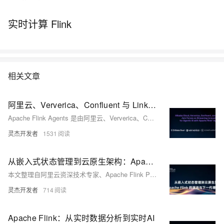
的会议，通过参会不仅可以了解到 Flink 社区的最新动态和发展计划，还
可以了解到国内外一线大厂围绕 Flink 生态的生产实践经验，是 Flink 开发
实时计算 Flink
者和使用者不可错过的盛会。 去年经过品牌升级后的 Flink Forward Asia
吸引了超过2000人线下参与，一举成为国内最大的 Apache 顶级项目会
议。结合2020年的特殊情况，Flink Forward Asia 2020 将在12月26日以
线上峰会的形式与大家见面。
相关文章
阿里云、Ververica、Confluent 与 LinkedIn 携手推进流式创新，共筑基于 Apache Flink Agents 的智能体 AI 未来
Apache Flink Agents 是由阿里云、Ververica、Confluent 与 LinkedIn 联合推出的开源子项目，旨在基于 Flink 构建可扩展、事件驱动的生产级 AI 智能体框架，实现数据与智能的实时融合。
灵杰开发者
1531
从嵌入式状态管理到云原生架构：Apache Flink 的演进与下一代增量计算范式
本文整理自阿里云资深技术专家、Apache Flink PMC 成员梅源在 Flink Forward Asia 新加坡 2025上的分享，深入解析 Flink 状态管理系统的发展历程，从核心设计到 Flink 2.0 存算分离架构，并展望未来基于流批一体的通用增量计算方向。
灵杰开发者
714
Apache Flink：从实时数据分析到实时AI