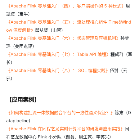
《Apache Flink 零基础入门（四）：客户端操作的 5 种模式》
周
凯波（宝牛）
《Apache Flink 零基础入门（五）：流处理核心组件 Time&Wind
ow 深度解析》
邱从贤（山智）
《Apache Flink 零基础入门（六）：状态管理及容错机制》
孙梦
瑶（美团点评）
《Apache Flink 零基础入门（七）：Table API 编程》
程鹤群（军
长）
《Apache Flink 零基础入门（八）： SQL 编程实践》
伍翀（云
邪）
【应用案例】
《如何构建批流一体数据融合平台的一致性语义保证？》
陈肃（D
atapipeline）
《Apache Flink 在同程艺龙实时计算平台的研发与应用实践》
同
程艺龙数据中心 Flink 小分队（谢磊、周生乾、李苏兴）