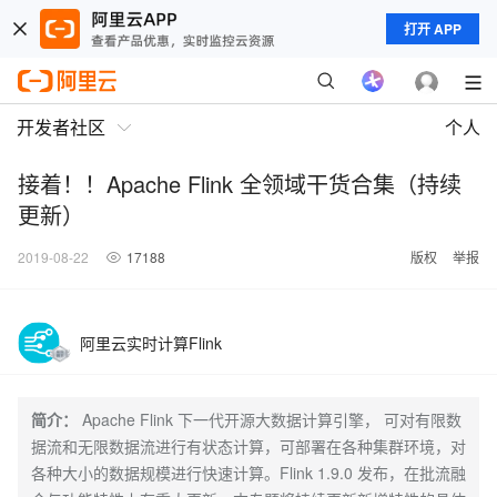
打开 APP
开发者社区
个人
接着！！Apache Flink 全领域干货合集（持续
更新）
2019-08-22
17188
版权
举报
阿里云实时计算Flink
简介：
Apache Flink 下一代开源大数据计算引擎， 可对有限数
据流和无限数据流进行有状态计算，可部署在各种集群环境，对
各种大小的数据规模进行快速计算。Flink 1.9.0 发布，在批流融