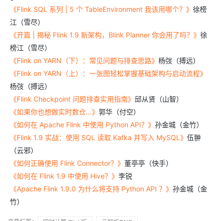
《Flink SQL 系列 | 5 个 TableEnvironment 我该用哪个？》
徐榜
江（雪尽）
《开篇 | 揭秘 Flink 1.9 新架构，Blink Planner 你会用了吗？》
徐
榜江（雪尽）
《Flink on YARN（下）：常见问题与排查思路》
杨弢（搏远）
《Flink on YARN（上）：一张图轻松掌握基础架构与启动流程》
杨弢（搏远）
《Flink Checkpoint 问题排查实用指南》
邱从贤（山智）
《如果你也想做实时数仓…》
郭华（付空）
《如何在 Apache Flink 中使用 Python API？》
孙金城（金竹）
《Flink 1.9 实战：使用 SQL 读取 Kafka 并写入 MySQL》
伍翀
（云邪）
《如何正确使用 Flink Connector？》
董亭亭（快手）
《如何在 Flink 1.9 中使用 Hive？》
李锐
《Apache Flink 1.9.0 为什么将支持 Python API ？》
孙金城（金
竹）