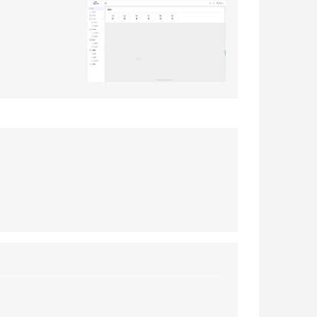
息提取
与 AI 智能体进行实时音视频通话
从文本、图片、视频中提取结构化的属性信息
构建支持视频理解的 AI 音视频实时通话应用
t.diy 一步搞定创意建站
构建大模型应用的安全防护体系
通过自然语言交互简化开发流程,全栈开发支持
通过阿里云安全产品对 AI 应用进行安全防护