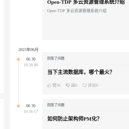
Open-TDP 多云资源管理系统介绍
Open-TDP 多云资源管理系统介绍
AI 应用
10分钟微调：让0.6B模型媲美235B模
多模态数据信
型
依托云原生高可用架构,实现Dify私有化部署
用1%尺寸在特定领域达到大模型90%以上效果
一个 AI 助手
超强辅助，Bol
即刻拥有 DeepSeek-R1 满血版
在企业官网、通讯软件中为客户提供 AI 客服
多种方案随心选，轻松解锁专属 DeepSeek
2023年06月
回答了问题
06.30
10:28:40
当下主流数据库，哪个最火？
赞56
踩0
评论0
回答了问题
06.30
10:16:17
如何防止架构师PM化？