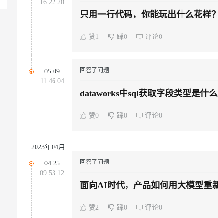
16:22:20
只用一行代码，你能玩出什么花样
赞1
踩0
评论0
回答了问题
05.09
11:46:04
dataworks中sql获取字段类型是什
赞0
踩0
评论0
2023年04月
回答了问题
04.25
09:53:12
面向AI时代，产品如何用大模型重
赞2
踩0
评论0