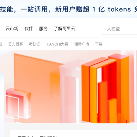
云市场
伙伴
服务
了解阿里云
践
官方博客
考认证
TIANCHI大赛
活动广场
下载
AI 特惠
数据与 API
成为产品伙伴
企业增值服务
最佳实践
价格计算器
AI 场景体
基础软件
产品伙伴合
阿里云认证
市场活动
配置报价
大模型
自助选配和估算价格
新方式
睿译宝，AI翻译排版一步到位
智启 AI 普惠权益
产品生态集成认证中心
企业支持计划
云上春晚
域名与网站
千问官方 MaaS 平台，为开发者和 Agent 而生，新用户赠送 1 亿 + tokens 额度
Qwen Aud
AI Coding
阿里云Maa
2026 阿里云
云服务器 E
为企业打
数据集
Windows
大模型认证
模型
NEW
NEW
交付可用成果
值低价云产品抢先购
上传文档即自动完成翻译和格式还原
至高享 1亿+免费 tokens，加速 Al 应用落地
提供智能易用的域名与建站服务
智能编程，一键
安全可靠、
产品生态伙伴
专家技术服务
云上奥运之旅
弹性计算合作
阿里云中企出
手机三要素
宝塔 Linux
全部认证
价格优势
有专属领域专家
GLM-5.2：长任务时代开源旗舰模型
阿里云 OPC 创新助力计划
千问大模型
即刻拥有 DeepS
AI 电商营销
对象存储 O
大模型
产品生态伙伴工作台
企业增值服务台
云栖战略参考
云存储合作计
云栖大会
身份实名认证
CentOS
训练营
推动算力普惠，释放技术红利
最高返9万
多领域专家智能体,一键组建 AI 虚拟交付团队
快速构建应用程序和网站，即刻迈出上云第一步
至高百万元 Token 补贴，加速一人公司成长
多元化、高性能、安全可靠的大模型服务
真正可用的 1M 上下文,一次完成代码全链路开发
轻松解锁专属 Dee
从图文生成到
云上的中国
数据库合作计
活动全景
短信
Docker
图片和
站式影视创作平台
Hermes Agent，打造自进化智能体
Token Plan 模型订阅计划
数字证书管理服务（原SSL证书）
5 分钟轻松部署
AI 广告创作
无影云电脑
企业成长
NEW
信息公告
看见新力量
云网络合作计
OCR 文字识别
JAVA
证享300元代金券
可视化编排打通从文字构思到成片全链路闭环
全托管，含MySQL、PostgreSQL、SQL Server、MariaDB多引擎
自主进化，持久记忆，越用越聪明
Qwen3.8-Max 首发尝鲜，限时加量 10 倍，夜间低至2折
实现全站HTTPS，呈现可信的WEB访问
图文、视频一
随时随地安
魔搭 Mode
Kimi-K3
HappyHors
NEW
loud
服务实践
官网公告
金融模力时刻
Salesforce O
版
发票查验
全能环境
Claude Code + GStack 打造工程团队
千问办公，限时限量积分加倍
Qoder
低代码高效构
AI 建站
短信服务
型
NEW
作计划
Kimi 最新旗舰模型，长程编程与推理利器
让文字生成流
计划
创新中心
魔搭 ModelSc
健康状态
理服务
让AI从“聊天伙伴”进化为能干活的“数字员工”
安装技能 GStack，拥有专属 AI 工程团队
你的AI工作搭子，覆盖日常办公高频场景
面向真实软件的智能体编程平台
0 代码专业建
客户案例
天气预报查询
操作系统
态合作计划