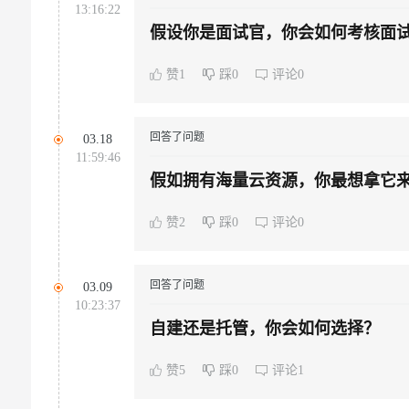
13:16:22
假设你是面试官，你会如何考核面
赞1
踩0
评论0
回答了问题
03.18
11:59:46
假如拥有海量云资源，你最想拿它
赞2
踩0
评论0
回答了问题
03.09
10:23:37
自建还是托管，你会如何选择？
赞5
踩0
评论1