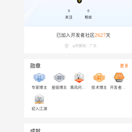
存储
天池大赛
Qwen3.7-Plus
云解析DNS
解决方案免费试用 新老
电子合同
最高领取价值200元试用
能看、能想、能动手的多模
安全
0
0
网络与CDN
AI 算法大赛
畅捷通
关注
粉丝
大数据开发治理平台 Data
AI 产品 免费试用
网络
安全
云开发大赛
Qwen3-VL-Plus
Tableau 订阅
1亿+ 大模型 tokens 和 
可观测
入门学习赛
2627
已加入开发者社区
天
中间件
AI空中课堂在线直播课
云防火墙
140+云产品 免费试用
上云与迁云
ip所属地：广东
云原生的云上边界网络安全
产品新客免费试用，最长1
数据库
生态解决方案
大模型服务
企业出海
大模型ACA认证体验
大数据计算
助力企业全员 AI 认知与能
勋章
行业生态解决方案
更多
千问AI平台-Token Plan
政企业务
媒体服务
开发者生态解决方案
企业服务与云通信
千问AI平台-模型体验
AI 开发和 AI 应用解决
专家博主
星级博主
乘风问答官
技术博主
开发者认证勋章
在线体验全尺寸、多种模态
域名与网站
Happy 系列大模型
终端用户计算
初入江湖
Serverless
成就
开发工具