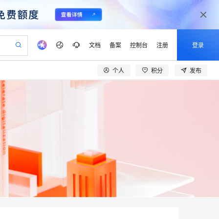
文档
备案
控制台
注册
登录
个人
积分
发布
验
作计划
器
AI 活动
专业服务
服务伙伴合作计划
开发者社区
加入我们
产品动态
服务平台百炼
阿里云 OPC 创新助力计划
一站式生成采购清单，支持单品或批量购买
io：打造专属 AI 语音助手
S产品伙伴计划（繁花）
峰会
CS
造的大模型服务与应用开发平台
一句话生成原生可编辑精美 PPT 文稿
AI 生产力先锋
Al MaaS 服务伙伴赋能合作
域名
博文
Careers
至高可申请百万元
Qwen3.8-Max 模型上线
开启高性价比 AI 编程新体验
弹性可伸缩的云计算服务
Qwen-Audio-3.0-Realtime 端到端实时语音角色扮演
输入一句话想法, 轻松生成专业的 PPT
先锋实践拓展 AI 生产力的边界
Token 补贴，五大权
计划
海大会
伙伴信用分合作计划
商标
问答
社会招聘
益加速 OPC 成功
eek-V4-Pro
SS
一键部署幻兽帕鲁游戏服务器
飞天发布时刻
HOT
Open Search 向量检索版支
划
备案
电子书
校园招聘
pSeek-V4-Pro
视频创作，一键激活电商全链路生产力
稳定、安全、高性价比、高性能的云存储服务
一键购买专属联机服务器，轻松开启游戏
所见，即是所愿
持视频检索 Pipeline 功能
更多支持
划
公司注册
镜像站
视频生成
语音识别与合成
专属 QwenPaw
漫剧工坊：一站式动画创作平台
AI 实训营
HOT
应用身份服务 (IDaaS)
合作伙伴培训与认证
划
上云迁移
站生成，高效打造优质广告素材
全接入的云上超级电脑
从聊天伙伴进化为能主动干活的本地数字员工
快速生产连贯的高质量长漫剧
从基础到进阶，Agent 创客手把手教你
OpenClaw 管理能力上线
lScope
我要反馈
e-1.1-T2V
Qwen3-TTS-Flash
查询合作伙伴
n Alibaba Cloud ISV 合作
代维服务
建企业门户网站
10 分钟搭建微信、支付宝小程序
MaxCompute MaxFrame 提
畅细腻的高质量视频
离线语音合成大模型，多语言方言自适应，低延迟高稳定
创新加速
ope
登录合作伙伴管理后台
我要建议
站，无忧落地极速上线
以可视化方式快速构建移动和 PC 门户网站
国内短信简单易用，安全可靠，秒级触达，全球覆盖200+国家和地区。
高效部署网站，快速应用到小程序
供自动弹性内存功能