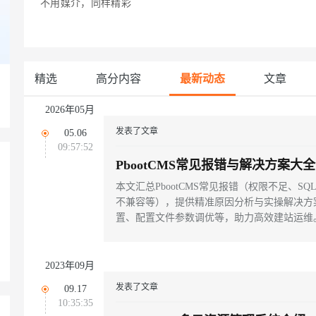
不用媒介，同样精彩
Deepseek-v4-pro
HappyHors
同享
万小智 AI 建站低至 15元/月
Qoder CN
AI 短剧/漫剧
云原生数据库 
快递物流查询
WordPress
成为服务伙
高校合作
点，立即开启云上创新
覆盖公网/内网、递归/权威、移动APP等全场景解析服务
送.CN域名，送备案服务码
基于千问大模型等，支持代码智能生成、研发智能问答
AI助力短剧
态智能体模型
旗舰 MoE 大模型，百万上下文与顶尖推理能力
图生视频，流
Ubuntu
服务生态伙伴
云工开物
企业应用
Works
Night Plan 支持 Qwen 3.8-Max
云原生大数据计算服务 MaxCompute
AI 办公
容器服务 Kub
NEW
GLM-5.2
Wan2.7-T
Red Hat
30+ 款产品免费体验
Data Agent 驱动的一站式 Data+AI 开发治理平台
夜间 5 折，Qwen/Meoo/TokenPlan 客户专享
面向分析的企业级SaaS模式云数据仓库
AI智能应用
提供一站式管
科研合作
精选
高分内容
最新动态
文章
视觉 Coding、空间感知、多模态思考等全面升级
1M上下文，专为长程任务能力而生
ERP
堂（旗舰版）
SUSE
智能客服
CRM
2026年05月
防护产品
2个月
自动承接线索
建站小程序
发表了文章
OA 办公系统
AI 应用构建
大模型原生
05.06
09:57:52
力提升
财税管理
模板建站
PbootCMS常见报错与解决方案
Qoder
大模型服务平台百炼-应用模版
HOT
NEW
面向真实软件
个人版上线、团队版降价；千问3.8-Max首发发尝鲜
丰富多元化的应用模版和解决方案
400电话
定制建站
本文汇总PbootCMS常见报错（权限不足、SQ
不兼容等），提供精准原因分析与实操解决方案，涵盖sta
万有无界
大模型服务平台百炼-智能体
方案
广告营销
模板小程序
置、配置文件参数调优等，助力高效建站运维。
的模型效果
灵活可视化地构建企业级 Agent
定制小程序
秒悟
人工智能平台 PAI
APP 开发
2023年09月
云端极速 AI 
新一代 AI 视频生成模型，深度适配广告营销等场景
AI Native 的算法工程平台，一站式完成建模、训练、推理服务部署
建站系统
发表了文章
09.17
10:35:35