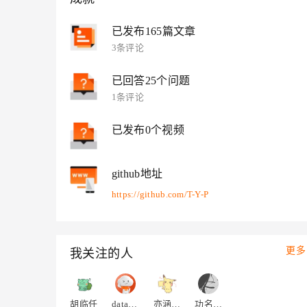
大模型解决方案
迁移与运维管理
已发布165篇文章
快速部署 Dify，高效搭建 
3条评论
专有云
10 分钟在聊天系统中增加
已回答25个问题
1条评论
已发布0个视频
github地址
https://github.com/T-Y-P
更多
我关注的人
胡临任
datahub_support
亦涵爱吃肉c
功名半纸，风雪千山