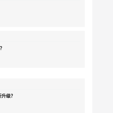
？
么？
新升级？