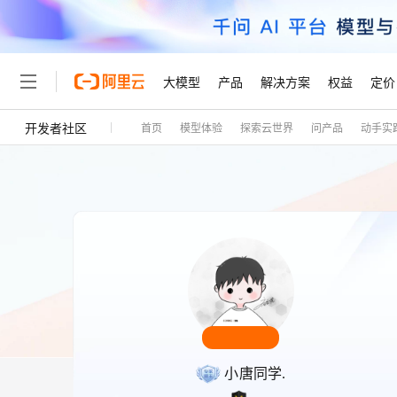
大模型
产品
解决方案
权益
定价
开发者社区
首页
模型体验
探索云世界
问产品
动手实
大模型
产品
解决方案
权益
定价
云市场
伙伴
服务
了解阿里云
精选产品
精选解决方案
普惠上云
产品定价
精选商城
成为销售伙伴
售前咨询
为什么选择阿里云
千问AI平台
了解云产品的定价详情
大模型服务平台百炼
千问办公，解锁你的工作
普惠上云 官方力荐
分销伙伴
在线服务
网站建设
什么是云计算
大
大模型服务与应用平台
企业级Agent产品，直接
云服务器38元/年起，超
咨询伙伴
多端小程序
技术领先
云上成本管理
售后服务
轻量应用服务器
Agency Agents：拥
官方推荐返现计划
大模型
精选产品
精选解决方案
Salesforce 国际版订阅
稳定可靠
管理和优化成本
推荐新用户得奖励，单订单
销售伙伴合作计划
自助服务
友盟天域
安全合规
人工智能与机器学习
AI
文本生成
云数据库 RDS
HappyHorse 打造一
云工开物
无影生态合作计划
在线服务
观测云
分析师报告
高校专属算力普惠，学生认
计算
互联网应用开发
Qwen3.8-Max
HOT
Salesforce On Alibaba C
工单服务
Tuya 物联网平台阿里云
研究报告与白皮书
人工智能平台 PAI
快速拥有专属 OpenClaw
大模
Consulting Partner 合
大数据
容器
智能体时代全能旗舰模型
免费试用
短信专区
小唐同学.
一站式AI开发、训练和推
蓝凌 OA
AI 大模型销售与服务生
现代化应用