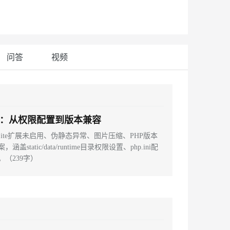
安全
我要投诉
e-1.1-I2V
Cosyvoice-V3-Flash
PolarDB
上云场景组合购
Milvus 弹性伸缩功能新增节
伴
漫剧创作，剧本、分镜、视频高效生成
100%兼容MySQL、PostgreSQL，兼容Oracle，支持集中和分布式
覆盖90%+业务场景，专享组合折扣价
点支持范围
畅自然，细节丰富
高表现力语音合成大模型，语音克隆听感自然
VPN
ernetes 版 ACK
云聚AI 严选权益
AI 原生数据库服务发布
SSL 证书
2V
Fun-ASR
，一键激活高效办公新体验
理容器应用的 K8s 服务
精选AI产品，从模型到应用全链提效
Agent 数据网关
问答
视频
文戏情感细腻自然，动作戏激烈拳拳到肉，实现更强表演能力
支持中英文自由切换，具备更强的噪声鲁棒性
堡垒机
AI 用量加速计划
云原生数据库 PolarDB
防火墙
、识别商机，让客服更高效、服务更出色。
新老同享，达量后返
Agentic Database 发布
主机安全
应用
大全：从权限配置到版本兼容
千问办公
NEW
AI 应用及服务市场
的智能体编程平台
一站式AI生产力平台
Lite扩展未启用、伪静态异常、图片压缩、PHP版本
tic/data/runtime目录权限设置、php.ini配
AI 应用
伶鹊
（239字）
企业级人与Agent协作平台，接入和调度多个数字员工
智能客服平台，对话机器人、对话分析、智能外呼
大模型
大模型服务平台百炼 - 全妙
自然语言处理
应用创作平台
多模态内容创作工具，已接入 DeepSeek
数据标注
机器学习