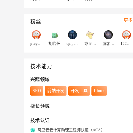
更多
粉丝
ptcy13923217588
胡临任
epiphand
亦涵爱吃肉c
游客baqwqw
1220567336366456
技术能力
兴趣领域
SEO
前端开发
开发工具
Linux
擅长领域
技术认证
阿里云云计算助理工程师认证（ACA）