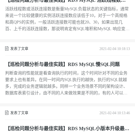
【巡检问题分析与最佳实践】RDS MySQL 活跃线程数高
问题
活跃线程数或活跃连接数是衡量MySQL负载状态的关键指标，通常
来说一个比较健康的实例活跃连接数应该低于10，对于一个高规格
和高QPS的实例，一般活跃连接数可能也就20、30，如果出现几
百、上千的活跃连接数，那说明肯定有SQL堆积和MySQL 响应变
慢，严重时会引起实例雪崩，实例hang死，无法继续处理SQL请
求。
发表了文章
2021-02-04 10:18:13
【巡检问题分析与最佳实践】RDS MySQL慢SQL问题
判断查询的性能就是看查询执行的时间，这个时间针对不同的业务
要求上也有差异。在同一时间内SQL执行的越快，执行的SQL就越
多，完成的业务逻辑就越多。同样一个业务场景不同的架构设计、
数据库表索引设计，由不同的人来做效果是不同的，有的人可以用
很低的成本，RDS规格，ECS规格跑出很高的性能。最好的情况是
自顶向下了解业务，以及每个业务涉及的SQL，这样就能厘清业务
和数据库负载的关系；也能找到短板，并对短板做有针对性的优
发表了文章
2021-02-04 10:13:46
化；全链路压测就是做的这个事情。
【巡检问题分析与最佳实践】RDS MySQL小版本升级最佳