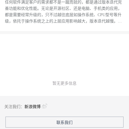
实践
任何软件满足客户的需求都不是一蹴而就的，都是通过版本迭代完
善功能和优化性能。无论是开源社区、还是电脑、手机类的应用，
都是需要经常升级的，只不过越往底层如操作系统、CPU型号等升
级，依托于操作系统之上的上层应用影响越大，版本迭代越慢。对
于跑在云上的客户来说，底层数据库的升级影响也比较大，所以要
做好充足的验证。为了减少广大客户在升级版本过程中少踩坑，保
障业务稳定，特推出此文章仅供参考。
暂无更多信息
关注我们：
新浪微博
联系我们