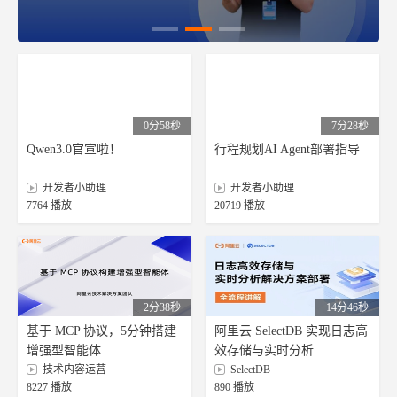
0分58秒
7分28秒
Qwen3.0官宣啦！
行程规划AI Agent部署指导
开发者小助理
开发者小助理
7764 播放
20719 播放
2分38秒
14分46秒
基于 MCP 协议，5分钟搭建
阿里云 SelectDB 实现日志高
增强型智能体
效存储与实时分析
技术内容运营
SelectDB
8227 播放
890 播放