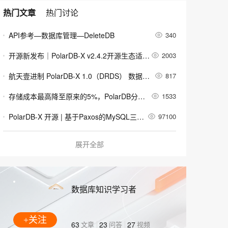
安全
畅自然，细节丰富
高表现力语音合成大模型，语音克隆听感自然
我要投诉
PolarDB
上云场景组合购
Milvus 弹性伸缩功能新增节
伴
热门文章
热门讨论
漫剧创作，剧本、分镜、视频高效生成
100%兼容MySQL、PostgreSQL，兼容Oracle，支持集中和分布式
覆盖90%+业务场景，专享组合折扣价
点支持范围
2V
VPN
Fun-ASR
API参考—数据库管理—DeleteDB
文戏情感细腻自然，动作戏激烈拳拳到肉，实现更强表演能力
340
支持中英文自由切换，具备更强的噪声鲁棒性
ernetes 版 ACK
云聚AI 严选权益
AI 原生数据库服务发布
SSL 证书
，一键激活高效办公新体验
理容器应用的 K8s 服务
精选AI产品，从模型到应用全链提效
Agent 数据网关
开源新发布｜PolarDB-X v2.4.2开源生态适配升级
2003
堡垒机
AI 用量加速计划
云原生数据库 PolarDB
应用
航天壹进制 PolarDB-X 1.0（DRDS） 数据备份容灾解决方案
817
防火墙
、识别商机，让客服更高效、服务更出色。
新老同享，达量后返
Agentic Database 发布
千问办公
存储成本最高降至原来的5%，PolarDB分布式冷数据归档的业务实践
1533
主机安全
NEW
的智能体编程平台
一站式AI生产力平台
PolarDB-X 开源 | 基于Paxos的MySQL三副本
97100
AI 应用及服务市场
伶鹊
PolarDB-X最佳实践系列（三）：如何实现高效的分页查询
113571
企业级人与Agent协作平台，接入和调度多个数字员工
智能客服平台，对话机器人、对话分析、智能外呼
展开全部
AI 应用
[重磅更新]PolarDB-X V2.3 集中式和分布式一体化开源发布
2718
大模型服务平台百炼 - 全妙
大模型
应用创作平台
多模态内容创作工具，已接入 DeepSeek
Linux 环境 国产银河麒麟V10操作系统安装 Polardb-X 数据库 单机版 rpm 包 教程
2620
自然语言处理
数据库知识学习者
Linux 环境 Debian 10 操作系统安装 Polardb-X 数据库 单机版 deb 包 教程
615
数据标注
PolarDB-X V2.3 集中式和分布式一体化开源发布
2883
+关注
机器学习
63
文章
23
问答
27
视频