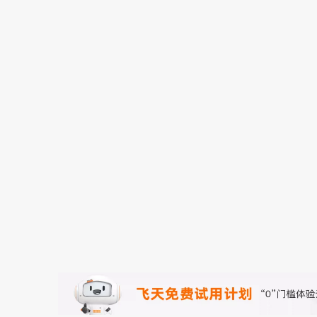
存储
天池大赛
能看、能想、能动手的多模
云解析DNS
解决方案免费试用 新老
电子合同
最高领取价值200元试用
安全
网络与CDN
AI 算法大赛
Qwen3-VL-Plus
畅捷通
大数据开发治理平台 Data
AI 产品 免费试用
网络
安全
云开发大赛
Tableau 订阅
1亿+ 大模型 tokens 和 
入门学习赛
可观测
中间件
AI空中课堂在线直播课
云防火墙
140+云产品 免费试用
大模型服务
上云与迁云
云原生的云上边界网络安全
产品新客免费试用，最长1
数据库
生态解决方案
千问AI平台-Token Plan
企业出海
大模型ACA认证体验
大数据计算
助力企业全员 AI 认知与能
行业生态解决方案
政企业务
媒体服务
千问AI平台-模型体验
开发者生态解决方案
在线体验全尺寸、多种模态
企业服务与云通信
AI 开发和 AI 应用解决
Happy 系列大模型
域名与网站
终端用户计算
Serverless
大模型解决方案
开发工具