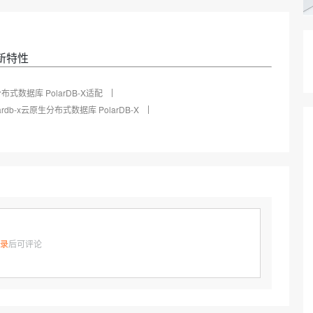
AI 应用
10分钟微调：让0.6B模型媲美235B模
多模态数据信
型
依托云原生高可用架构,实现Dify私有化部署
用1%尺寸在特定领域达到大模型90%以上效果
一个 AI 助手
超强辅助，Bol
P新特性
即刻拥有 DeepSeek-R1 满血版
在企业官网、通讯软件中为客户提供 AI 客服
多种方案随心选，轻松解锁专属 DeepSeek
式数据库 PolarDB-X适配
lardb-x云原生分布式数据库 PolarDB-X
录
后可评论