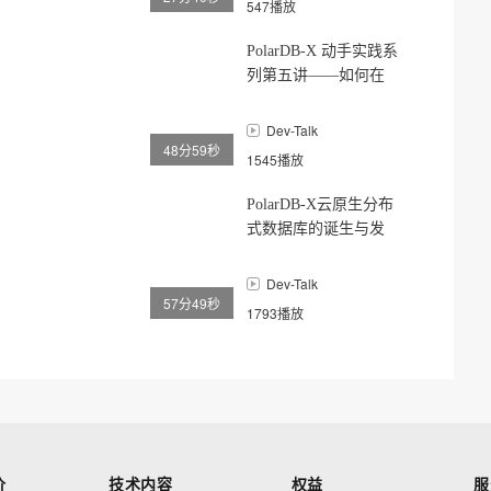
547播放
PolarDB-X 动手实践系
列第五讲——如何在
PolarDB-X 中进行
Online DDL
Dev-Talk
48分59秒
1545播放
PolarDB-X云原生分布
式数据库的诞生与发
展
Dev-Talk
57分49秒
1793播放
价
技术内容
权益
服