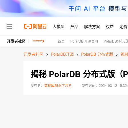
大模型
产品
解决方案
权益
定价
开发者社区
首页
PolarDB 开源官网
PolarDB分布
大模型
产品
解决方案
权益
定价
云市场
伙伴
服务
了解阿里云
精选产品
精选解决方案
普惠上云
产品定价
精选商城
成为销售伙伴
售前咨询
为什么选择阿里云
千问AI平台
开发者社区
>
PolarDB开源
>
PolarDB 分布式版
>
视
了解云产品的定价详情
大模型服务平台百炼
千问办公，解锁你的工作
普惠上云 官方力荐
分销伙伴
在线服务
网站建设
什么是云计算
大
大模型服务与应用平台
企业级Agent产品，直接
云服务器38元/年起，超
揭秘 PolarDB 分布式版（P
咨询伙伴
多端小程序
技术领先
云上成本管理
售后服务
轻量应用服务器
Agency Agents：拥
官方推荐返现计划
大模型
精选产品
精选解决方案
Salesforce 国际版订阅
稳定可靠
管理和优化成本
推荐新用户得奖励，单订单
发布者：
数据库知识学习者
2024-03-12 15:32
销售伙伴合作计划
自助服务
友盟天域
安全合规
人工智能与机器学习
AI
文本生成
云数据库 RDS
HappyHorse 打造一
云工开物
无影生态合作计划
在线服务
观测云
分析师报告
高校专属算力普惠，学生认
计算
互联网应用开发
Qwen3.8-Max
HOT
Salesforce On Alibaba C
工单服务
智能体时代全能旗舰模型
Tuya 物联网平台阿里云
研究报告与白皮书
人工智能平台 PAI
快速拥有专属 OpenClaw
大模
Consulting Partner 合
容器
大数据
免费试用
短信专区
一站式AI开发、训练和推
蓝凌 OA
Qwen3.7-Plus
AI 大模型销售与服务生
现代化应用