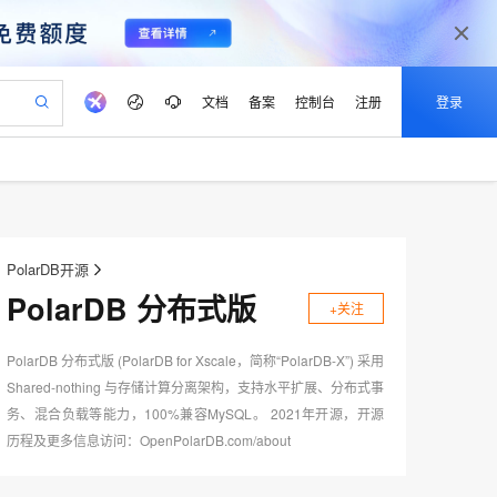
文档
备案
控制台
注册
登录
验
作计划
器
AI 活动
专业服务
服务伙伴合作计划
开发者社区
加入我们
产品动态
服务平台百炼
阿里云 OPC 创新助力计划
一站式生成采购清单，支持单品或批量购买
S产品伙伴计划（繁花）
峰会
CS
造的大模型服务与应用开发平台
Qwen Audio：打造专属 AI 语音助手
一句话生成原生可编辑精美 PPT 文稿
AI 生产力先锋
Al MaaS 服务伙伴赋能合作
域名
博文
Careers
NEW
至高可申请百万元
Qwen3.8-Max 模型上线
开启高性价比 AI 编程新体验
弹性可伸缩的云计算服务
Qwen-Audio-3.0-Realtime 端到端实时语音角色扮演
输入一句话想法, 轻松生成专业的 PPT
先锋实践拓展 AI 生产力的边界
PolarDB开源
Token 补贴，五大权
计划
海大会
伙伴信用分合作计划
商标
问答
社会招聘
PolarDB 分布式版
益加速 OPC 成功
eek-V4-Pro
SS
一键部署幻兽帕鲁游戏服务器
飞天发布时刻
HOT
+关注
Open Search 向量检索版支
划
备案
电子书
校园招聘
pSeek-V4-Pro
视频创作，一键激活电商全链路生产力
稳定、安全、高性价比、高性能的云存储服务
一键购买专属联机服务器，轻松开启游戏
所见，即是所愿
持视频检索 Pipeline 功能
更多支持
划
公司注册
镜像站
PolarDB 分布式版 (PolarDB for Xscale，简称“PolarDB-X”) 采用
视频生成
语音识别与合成
专属 QwenPaw
漫剧工坊：一站式动画创作平台
AI 实训营
HOT
应用身份服务 (IDaaS)
合作伙伴培训与认证
Shared-nothing 与存储计算分离架构，支持水平扩展、分布式事
划
上云迁移
站生成，高效打造优质广告素材
全接入的云上超级电脑
从聊天伙伴进化为能主动干活的本地数字员工
快速生产连贯的高质量长漫剧
从基础到进阶，Agent 创客手把手教你
OpenClaw 管理能力上线
e-1.1-T2V
Qwen3-TTS-Flash
务、混合负载等能力，100%兼容MySQL。 2021年开源，开源
lScope
我要反馈
查询合作伙伴
畅细腻的高质量视频
离线语音合成大模型，多语言方言自适应，低延迟高稳定
n Alibaba Cloud ISV 合作
代维服务
历程及更多信息访问：OpenPolarDB.com/about
建企业门户网站
10 分钟搭建微信、支付宝小程序
MaxCompute MaxFrame 提
创新加速
ope
登录合作伙伴管理后台
我要建议
站，无忧落地极速上线
以可视化方式快速构建移动和 PC 门户网站
国内短信简单易用，安全可靠，秒级触达，全球覆盖200+国家和地区。
高效部署网站，快速应用到小程序
供自动弹性内存功能
e-1.1-I2V
Cosyvoice-V3-Flash