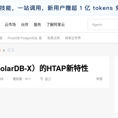
云市场
伙伴
服务
了解阿里云
式版
PolarDB PostgreSQL 版
免费试用
探索云世界
AI 特惠
数据与 API
成为产品伙伴
企业增值服务
最佳实践
价格计算器
AI 场景体
基础软件
产品伙伴合
阿里云认证
市场活动
配置报价
大模型
频
>
正文
自助选配和估算价格
新方式
睿译宝，AI翻译排版一步到位
智启 AI 普惠权益
产品生态集成认证中心
企业支持计划
云上春晚
域名与网站
千问官方 MaaS 平台，为开发者和 Agent 而生，新用户赠送 1 亿 + tokens 额度
AI Coding
阿里云Maa
2026 阿里云
云服务器 E
为企业打
数据集
Windows
大模型认证
模型
NEW
交付可用成果
值低价云产品抢先购
上传文档即自动完成翻译和格式还原
至高享 1亿+免费 tokens，加速 Al 应用落地
提供智能易用的域名与建站服务
智能编程，一键
安全可靠、
olarDB-X）的HTAP新特性
产品生态伙伴
专家技术服务
云上奥运之旅
弹性计算合作
阿里云中企出
手机三要素
宝塔 Linux
全部认证
价格优势
有专属领域专家
GLM-5.2：长任务时代开源旗舰模型
阿里云 OPC 创新助力计划
千问大模型
即刻拥有 DeepS
AI 电商营销
对象存储 O
大模型
产品生态伙伴工作台
企业增值服务台
云栖战略参考
云存储合作计
云栖大会
身份实名认证
CentOS
训练营
推动算力普惠，释放技术红利
最高返9万
多领域专家智能体,一键组建 AI 虚拟交付团队
快速构建应用程序和网站，即刻迈出上云第一步
至高百万元 Token 补贴，加速一人公司成长
多元化、高性能、安全可靠的大模型服务
真正可用的 1M 上下文,一次完成代码全链路开发
轻松解锁专属 Dee
从图文生成到
:28
611
举报
浙江
云上的中国
数据库合作计
活动全景
短信
Docker
图片和
站式影视创作平台
Hermes Agent，打造自进化智能体
Token Plan 模型订阅计划
数字证书管理服务（原SSL证书）
5 分钟轻松部署
AI 广告创作
无影云电脑
企业成长
NEW
信息公告
看见新力量
云网络合作计
OCR 文字识别
JAVA
证享300元代金券
可视化编排打通从文字构思到成片全链路闭环
全托管，含MySQL、PostgreSQL、SQL Server、MariaDB多引擎
自主进化，持久记忆，越用越聪明
Qwen3.8-Max 首发尝鲜，限时加量 10 倍，夜间低至2折
实现全站HTTPS，呈现可信的WEB访问
图文、视频一
随时随地安
Kimi-K3
HappyHors
NEW
魔搭 Mode
loud
服务实践
官网公告
Kimi 最新旗舰模型，长程编程与推理利器
让文字生成流
金融模力时刻
Salesforce O
版
发票查验
全能环境
Claude Code + GStack 打造工程团队
千问办公，限时限量积分加倍
Qoder
低代码高效构
AI 建站
短信服务
型
NEW
作计划
计划
创新中心
魔搭 ModelSc
健康状态
理服务
让AI从“聊天伙伴”进化为能干活的“数字员工”
安装技能 GStack，拥有专属 AI 工程团队
你的AI工作搭子，覆盖日常办公高频场景
面向真实软件的智能体编程平台
0 代码专业建
客户案例
天气预报查询
操作系统
Deepseek-v4-pro
HappyHors
态合作计划