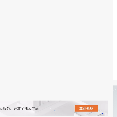
态智能体模型
旗舰 MoE 大模型，百万上下文与顶尖推理能力
图生视频，流
同享
万小智 AI 建站低至 15元/月
Qoder CN
AI 短剧/漫剧
云原生数据库 
快递物流查询
WordPress
成为服务伙
高校合作
点，立即开启云上创新
覆盖公网/内网、递归/权威、移动APP等全场景解析服务
送.CN域名，送备案服务码
基于千问大模型等，支持代码智能生成、研发智能问答
AI助力短剧
GLM-5.2
Wan2.7-T
Ubuntu
服务生态伙伴
视觉 Coding、空间感知、多模态思考等全面升级
1M上下文，专为长程任务能力而生
云工开物
企业应用
Works
Night Plan 支持 Qwen 3.8-Max
云原生大数据计算服务 MaxCompute
AI 办公
容器服务 Kub
NEW
Red Hat
30+ 款产品免费体验
Data Agent 驱动的一站式 Data+AI 开发治理平台
夜间 5 折，Qwen/Meoo/TokenPlan 客户专享
面向分析的企业级SaaS模式云数据仓库
AI智能应用
提供一站式管
科研合作
ERP
堂（旗舰版）
SUSE
智能客服
AI 应用构建
大模型原生
CRM
防护产品
2个月
自动承接线索
建站小程序
Qoder
大模型服务平台百炼-应用模版
OA 办公系统
HOT
NEW
面向真实软件
个人版上线、团队版降价；千问3.8-Max首发发尝鲜
丰富多元化的应用模版和解决方案
力提升
财税管理
模板建站
万有无界
大模型服务平台百炼-智能体
400电话
定制建站
的模型效果
灵活可视化地构建企业级 Agent
方案
广告营销
模板小程序
秒悟
人工智能平台 PAI
定制小程序
云端极速 AI 
新一代 AI 视频生成模型，深度适配广告营销等场景
AI Native 的算法工程平台，一站式完成建模、训练、推理服务部署
APP 开发
建站系统