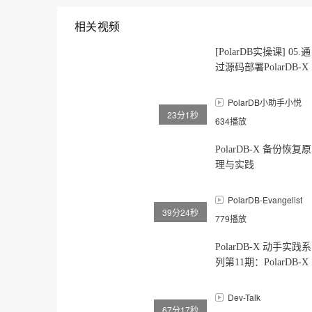
相关视频
[PolarDB实操课] 05.通
过源码部署PolarDB-X
标准版
PolarDB小助手小悦
23分1秒
634播放
PolarDB-X 备份恢复原
理与实践
PolarDB-Evangelist
39分24秒
779播放
PolarDB-X 动手实践系
列第11期：PolarDB-X
的 TTL 分区表功能介
绍及原理解析
Dev-Talk
67分17秒