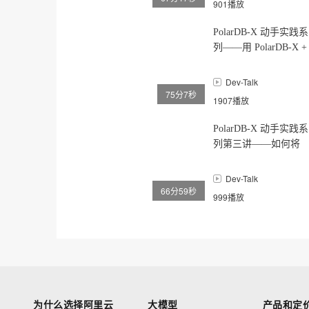
901播放
PolarDB-X 动手实践系
列——用 PolarDB-X +
Flink 搭建实时数据大
屏
Dev-Talk
75分7秒
1907播放
PolarDB-X 动手实践系
列第三讲——如何将
PolarDB-X 与大数据等
系统互通
Dev-Talk
66分59秒
999播放
为什么选择阿里云
大模型
产品和定