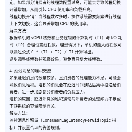
定。如果部分消费者的线程数配置过高，可能会导致线程切换
开销增加，从而引起 CPU 使用率和负载升高。
线程切换开销
：当线程数过多时，操作系统需要频繁进行线程
上下文切换，这会显著增加 CPU 的使用率。
解决方法
：
根据单机的 vCPU 核数和业务逻辑的计算耗时（T1）与 I/O 耗
时（T2）合理设置线程数。理想情况下，单机的最大线程数可
以通过公式
计算得出。
C * (T1 + T2) / T1
逐步调整线程数并观察效果，避免盲目增大线程数。
4.
延迟消息的堆积效应
如果延迟消息的数量较多，且消费者的处理能力不足，可能会
导致消息堆积。堆积的消息会在延迟时间到达后集中投递给消
费者，进一步加剧部分消费者的负载压力。
堆积的原因
：延迟消息的堆积通常与消费者的处理能力不足或
下游系统的容量限制有关。
解决方法
：
监控消息堆积量（
指
ConsumerLagLatencyPerGidTopic
标）并设置合理的告警规则。