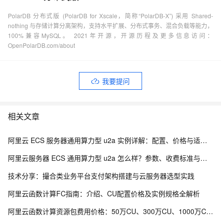
PolarDB 分布式版 (PolarDB for Xscale，简称“PolarDB-X”) 采用 Shared-
nothing 与存储计算分离架构，支持水平扩展、分布式事务、混合负载等能力，
100%兼容MySQL。 2021年开源，开源历程及更多信息访问：
OpenPolarDB.com/about
我要提问
相关文章
阿里云 ECS 服务器通用算力型 u2a 实例详解：配置、价格与适用业务场景
阿里云服务器 ECS 通用算力型 u2a 怎么样？参数、收费标准与业务场景
技术分享：撮合类业务平台支付架构搭建与云服务器选型实践
阿里云函数计算FC指南：介绍、CU配置价格及实例规格全解析
阿里云函数计算资源包费用价格：50万CU、300万CU、1000万CU、2亿CU、20亿CU费用清单