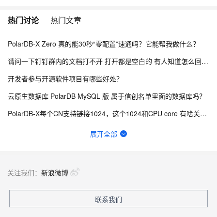
热门讨论
热门文章
PolarDB-X Zero 真的能30秒“零配置”速通吗？它能帮我做什么？
请问一下钉钉群内的文档打不开 打开都是空白的 有人知道怎么回事吗？
开发者参与开源软件项目有哪些好处？
云原生数据库 PolarDB MySQL 版 属于信创名单里面的数据库吗？
PolarDB-X每个CN支持链接1024，这个1024和CPU core 有啥关系啊？
PolarDB 属于信创名单里面的数据库吗？
展开全部
PolarDB程序一直卡在create gms node 日志中有一个错误 ，怎么解决？
polardb中如何查询表和sequence的关联啊？
关注我们：
新浪微博
polardb mysql和polardb-x是啥区别？
联系我们
PolarDB的InnoDB数据库引擎 能用列存索引么？