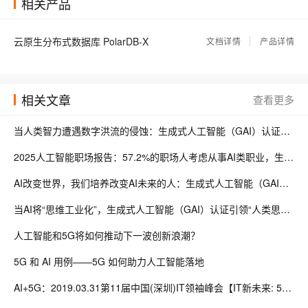
相关产品
PolarDB-X V2.3 集中式和分布式一体化开源发布
2886
Linux 环境 国产银河麒麟V10操作系统安装 Polardb-X 数据库 单机版 rpm 包 教程
2623
云原生分布式数据库 PolarDB-X
文档详情
产品详情
ARM Linux 环境 国产 华为 欧拉 openEuler 20.03 操作系统安装 Polardb-X 数据库 单机版 rpm 包 教程
1329
相关文章
查看更多
当人类智力遭遇数字洪流的侵蚀：生成式人工智能（GAI）认证能否成为认知时代的诺亚方舟？
2025人工智能职场报告：57.2%的职场人考虑从事AI类职业，生成式人工智能（GAI）认证如何重构职业价值坐标系
AI改变世界，我们培养改变AI未来的人：生成式人工智能（GAI）认证时代的认知革命
当AI将“思维工业化”，生成式人工智能（GAI）认证引领“人类思考"新航向
人工智能和5G将如何推动下一波创新浪潮？
5G 和 AI 用例——5G 如何助力人工智能落地
AI+5G：2019.03.31第11届中国(深圳)IT领袖峰会【IT新未来: 5G与人工智能】内容概要