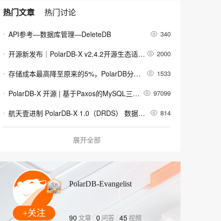
安全
畅自然，细节丰富
高表现力语音合成大模型，语音克隆听感自然
我要投诉
PolarDB
上云场景组合购
Milvus 弹性伸缩功能新增节
伴
热门文章
热门讨论
漫剧创作，剧本、分镜、视频高效生成
100%兼容MySQL、PostgreSQL，兼容Oracle，支持集中和分布式
覆盖90%+业务场景，专享组合折扣价
点支持范围
2V
VPN
Fun-ASR
API参考—数据库管理—DeleteDB
文戏情感细腻自然，动作戏激烈拳拳到肉，实现更强表演能力
340
支持中英文自由切换，具备更强的噪声鲁棒性
ernetes 版 ACK
云聚AI 严选权益
AI 原生数据库服务发布
SSL 证书
，一键激活高效办公新体验
理容器应用的 K8s 服务
精选AI产品，从模型到应用全链提效
Agent 数据网关
开源新发布｜PolarDB-X v2.4.2开源生态适配升级
2000
堡垒机
AI 用量加速计划
云原生数据库 PolarDB
应用
存储成本最高降至原来的5%，PolarDB分布式冷数据归档的业务实践
1533
防火墙
、识别商机，让客服更高效、服务更出色。
新老同享，达量后返
Agentic Database 发布
千问办公
PolarDB-X 开源 | 基于Paxos的MySQL三副本
97099
主机安全
NEW
的智能体编程平台
一站式AI生产力平台
航天壹进制 PolarDB-X 1.0（DRDS） 数据备份容灾解决方案
814
AI 应用及服务市场
伶鹊
PolarDB-X最佳实践系列（三）：如何实现高效的分页查询
113570
企业级人与Agent协作平台，接入和调度多个数字员工
智能客服平台，对话机器人、对话分析、智能外呼
展开全部
AI 应用
Linux 环境 国产银河麒麟V10操作系统安装 Polardb-X 数据库 单机版 rpm 包 教程
2620
大模型服务平台百炼 - 全妙
大模型
应用创作平台
多模态内容创作工具，已接入 DeepSeek
[重磅更新]PolarDB-X V2.3 集中式和分布式一体化开源发布
2717
自然语言处理
PolarDB-Evangelist
PolarDB-X 集中式三节点高可用集群部署 & Java 场景 CRUD 应用
800
数据标注
Linux 环境 Debian 10 操作系统安装 Polardb-X 数据库 单机版 deb 包 教程
614
+关注
机器学习
90
文章
0
问答
45
视频