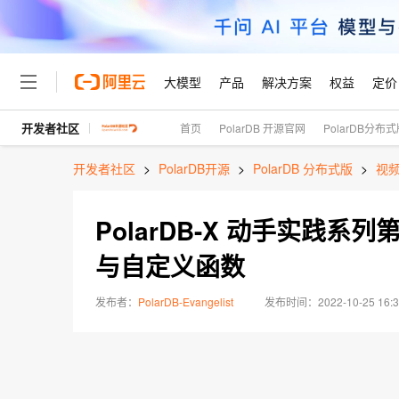
大模型
产品
解决方案
权益
定价
开发者社区
首页
PolarDB 开源官网
PolarDB分布
大模型
产品
解决方案
权益
定价
云市场
伙伴
服务
了解阿里云
精选产品
精选解决方案
普惠上云
产品定价
精选商城
成为销售伙伴
售前咨询
为什么选择阿里云
千问AI平台
开发者社区
>
PolarDB开源
>
PolarDB 分布式版
>
视
了解云产品的定价详情
大模型服务平台百炼
睿译宝，AI翻译排版一
普惠上云 官方力荐
分销伙伴
在线服务
网站建设
什么是云计算
大
大模型服务与应用平台
上传文档即自动完成翻译和
云服务器38元/年起，超
PolarDB-X 动手实践系列第
咨询伙伴
多端小程序
技术领先
云上成本管理
售后服务
轻量应用服务器
GLM-5.2：长任务时代
官方推荐返现计划
大模型
精选产品
精选解决方案
Salesforce 国际版订阅
稳定可靠
与自定义函数
管理和优化成本
推荐新用户得奖励，单订单
销售伙伴合作计划
自助服务
友盟天域
安全合规
人工智能与机器学习
AI
文本生成
云数据库 RDS
Hermes Agent，打造
云工开物
发布者：
PolarDB-Evangelist
2022-10-25 16:3
无影生态合作计划
在线服务
观测云
分析师报告
自主进化，持久记忆，越用
高校专属算力普惠，学生认
计算
互联网应用开发
Qwen3.8-Max
HOT
Salesforce On Alibaba C
工单服务
智能体时代全能旗舰模型
Tuya 物联网平台阿里云
研究报告与白皮书
人工智能平台 PAI
快速拥有专属 OpenClaw
大模
Consulting Partner 合
容器
大数据
免费试用
短信专区
一站式AI开发、训练和推
蓝凌 OA
Qwen3.7-Plus
AI 大模型销售与服务生
现代化应用