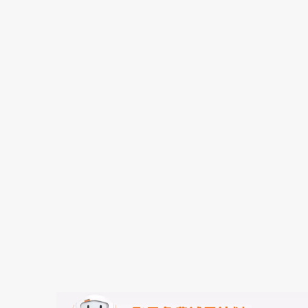
存储
天池大赛
能看、能想、能动手的多模
云解析DNS
解决方案免费试用 新老
电子合同
最高领取价值200元试用
安全
网络与CDN
AI 算法大赛
Qwen3-VL-Plus
畅捷通
大数据开发治理平台 Data
AI 产品 免费试用
网络
安全
云开发大赛
Tableau 订阅
1亿+ 大模型 tokens 和 
入门学习赛
可观测
中间件
AI空中课堂在线直播课
云防火墙
140+云产品 免费试用
大模型服务
上云与迁云
云原生的云上边界网络安全
产品新客免费试用，最长1
数据库
生态解决方案
千问AI平台-Token Plan
企业出海
大模型ACA认证体验
大数据计算
助力企业全员 AI 认知与能
行业生态解决方案
政企业务
媒体服务
千问AI平台-模型体验
开发者生态解决方案
在线体验全尺寸、多种模态
企业服务与云通信
AI 开发和 AI 应用解决
Happy 系列大模型
域名与网站
终端用户计算
Serverless
大模型解决方案
开发工具