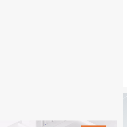
态智能体模型
旗舰 MoE 大模型，百万上下文与顶尖推理能力
图生视频，流
同享
万小智 AI 建站低至 15元/月
Qoder CN
AI 短剧/漫剧
云原生数据库 
快递物流查询
WordPress
成为服务伙
高校合作
点，立即开启云上创新
覆盖公网/内网、递归/权威、移动APP等全场景解析服务
送.CN域名，送备案服务码
基于千问大模型等，支持代码智能生成、研发智能问答
AI助力短剧
GLM-5.2
Wan2.7-T
Ubuntu
服务生态伙伴
视觉 Coding、空间感知、多模态思考等全面升级
1M上下文，专为长程任务能力而生
云工开物
企业应用
Works
Night Plan 支持 Qwen 3.8-Max
云原生大数据计算服务 MaxCompute
AI 办公
容器服务 Kub
NEW
Red Hat
30+ 款产品免费体验
Data Agent 驱动的一站式 Data+AI 开发治理平台
夜间 5 折，Qwen/Meoo/TokenPlan 客户专享
面向分析的企业级SaaS模式云数据仓库
AI智能应用
提供一站式管
科研合作
ERP
堂（旗舰版）
SUSE
智能客服
AI 应用构建
大模型原生
CRM
防护产品
2个月
自动承接线索
建站小程序
Qoder
大模型服务平台百炼-应用模版
OA 办公系统
HOT
NEW
面向真实软件
个人版上线、团队版降价；千问3.8-Max首发发尝鲜
丰富多元化的应用模版和解决方案
力提升
财税管理
模板建站
万有无界
大模型服务平台百炼-智能体
400电话
定制建站
的模型效果
灵活可视化地构建企业级 Agent
方案
广告营销
模板小程序
秒悟
人工智能平台 PAI
定制小程序
云端极速 AI 
新一代 AI 视频生成模型，深度适配广告营销等场景
AI Native 的算法工程平台，一站式完成建模、训练、推理服务部署
APP 开发
建站系统