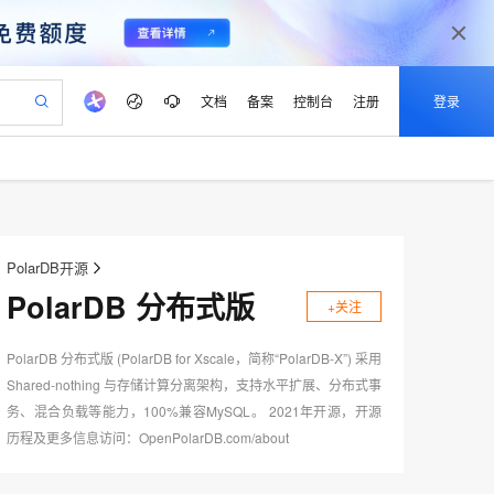
文档
备案
控制台
注册
登录
验
作计划
器
AI 活动
专业服务
服务伙伴合作计划
开发者社区
加入我们
产品动态
服务平台百炼
阿里云 OPC 创新助力计划
一站式生成采购清单，支持单品或批量购买
可编辑精美 PPT 文稿
S产品伙伴计划（繁花）
峰会
CS
造的大模型服务与应用开发平台
Agency Agents：拥有专属领域专家
AI 生产力先锋
Al MaaS 服务伙伴赋能合作
域名
博文
Careers
至高可申请百万元
Qwen3.8-Max 模型上线
 轻松生成专业的 PPT
开启高性价比 AI 编程新体验
弹性可伸缩的云计算服务
先锋实践拓展 AI 生产力的边界
多领域专家智能体,一键组建 AI 虚拟交付团队
PolarDB开源
Token 补贴，五大权
计划
海大会
伙伴信用分合作计划
商标
问答
社会招聘
PolarDB 分布式版
益加速 OPC 成功
帕鲁游戏服务器
SS
HappyHorse 打造一站式影视创作平台
飞天发布时刻
HOT
+关注
Open Search 向量检索版支
划
备案
电子书
校园招聘
联机服务器，轻松开启游戏
视频创作，一键激活电商全链路生产力
稳定、安全、高性价比、高性能的云存储服务
所见，即是所愿
持视频检索 Pipeline 功能
可视化编排打通从文字构思到成片全链路闭环
更多支持
划
公司注册
镜像站
PolarDB 分布式版 (PolarDB for Xscale，简称“PolarDB-X”) 采用
视频生成
语音识别与合成
 智能体与工作流应用
漫剧工坊：一站式动画创作平台
AI 实训营
应用身份服务 (IDaaS)
合作伙伴培训与认证
Shared-nothing 与存储计算分离架构，支持水平扩展、分布式事
划
上云迁移
站生成，高效打造优质广告素材
全接入的云上超级电脑
通过阿里云百炼高效搭建AI应用,助力高效开发
快速生产连贯的高质量长漫剧
从基础到进阶，Agent 创客手把手教你
OpenClaw 管理能力上线
e-1.1-T2V
Qwen3-TTS-Flash
务、混合负载等能力，100%兼容MySQL。 2021年开源，开源
lScope
我要反馈
查询合作伙伴
畅细腻的高质量视频
离线语音合成大模型，多语言方言自适应，低延迟高稳定
n Alibaba Cloud ISV 合作
代维服务
历程及更多信息访问：OpenPolarDB.com/about
建企业门户网站
10 分钟搭建微信、支付宝小程序
MaxCompute MaxFrame 提
创新加速
ope
登录合作伙伴管理后台
我要建议
站，无忧落地极速上线
以可视化方式快速构建移动和 PC 门户网站
国内短信简单易用，安全可靠，秒级触达，全球覆盖200+国家和地区。
高效部署网站，快速应用到小程序
供自动弹性内存功能
e-1.1-I2V
Cosyvoice-V3-Flash