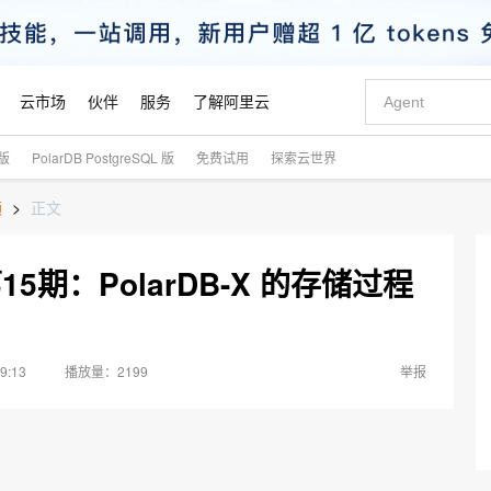
云市场
伙伴
服务
了解阿里云
式版
PolarDB PostgreSQL 版
免费试用
探索云世界
AI 特惠
数据与 API
成为产品伙伴
企业增值服务
最佳实践
价格计算器
AI 场景体
基础软件
产品伙伴合
阿里云认证
市场活动
配置报价
大模型
频
>
正文
自助选配和估算价格
步到位
智启 AI 普惠权益
产品生态集成认证中心
企业支持计划
云上春晚
域名与网站
Qwen Audio：打造专属 AI 语音助手
千问官方 MaaS 平台，为开发者和 Agent 而生，新用户赠送 1 亿 + tokens 额度
一句话生成原生
AI Coding
阿里云Maa
2026 阿里云
云服务器 E
为企业打
数据集
Windows
大模型认证
模型
NEW
NEW
格式还原
值低价云产品抢先购
至高享 1亿+免费 tokens，加速 Al 应用落地
提供智能易用的域名与建站服务
Qwen-Audio-3.0-Realtime 端到端实时语音角色扮演
输入一句话想法,
智能编程，一键
安全可靠、
15期：PolarDB-X 的存储过程
产品生态伙伴
专家技术服务
云上奥运之旅
弹性计算合作
阿里云中企出
手机三要素
宝塔 Linux
全部认证
价格优势
开源旗舰模型
即刻拥有 DeepSeek-V4-Pro
阿里云 OPC 创新助力计划
千问大模型
一键部署幻兽
AI 电商营销
对象存储 O
大模型
产品生态伙伴工作台
企业增值服务台
云栖战略参考
云存储合作计
云栖大会
身份实名认证
CentOS
训练营
推动算力普惠，释放技术红利
最高返9万
真正可用的 1M 上下文,一次完成代码全链路开发
快速构建应用程序和网站，即刻迈出上云第一步
轻松解锁专属 DeepSeek-V4-Pro
至高百万元 Token 补贴，加速一人公司成长
多元化、高性能、安全可靠的大模型服务
一键购买专属
从图文生成到
云上的中国
数据库合作计
活动全景
短信
Docker
图片和
自进化智能体
5 分钟轻松部署专属 QwenPaw
Token Plan 模型订阅计划
数字证书管理服务（原SSL证书）
高效搭建 AI
AI 广告创作
无影云电脑
9:13
2199
企业成长
NEW
HOT
举报
信息公告
看见新力量
云网络合作计
OCR 文字识别
JAVA
越聪明
证享300元代金券
全托管，含MySQL、PostgreSQL、SQL Server、MariaDB多引擎
Qwen3.8-Max 首发尝鲜，限时加量 10 倍，夜间低至2折
实现全站HTTPS，呈现可信的WEB访问
从聊天伙伴进化为能主动干活的本地数字员工
图文、视频一
随时随地安
Kimi-K3
HappyHors
NEW
魔搭 Mode
loud
服务实践
官网公告
Kimi 最新旗舰模型，长程编程与推理利器
让文字生成流
金融模力时刻
Salesforce O
版
发票查验
全能环境
Claude Code + GStack 打造工程团队
千问办公，限时限量积分加倍
Qoder
低代码高效构
AI 建站
短信服务
型
NEW
作计划
计划
创新中心
魔搭 ModelSc
健康状态
理服务
让AI从“聊天伙伴”进化为能干活的“数字员工”
安装技能 GStack，拥有专属 AI 工程团队
你的AI工作搭子，覆盖日常办公高频场景
面向真实软件的智能体编程平台
0 代码专业建
客户案例
天气预报查询
操作系统
Deepseek-v4-pro
HappyHors
态合作计划