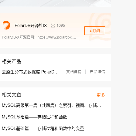
息提取
与 AI 智能体进行实时音视频通话
从文本、图片、视频中提取结构化的属性信息
构建支持视频理解的 AI 音视频实时通话应用
t.diy 一步搞定创意建站
构建大模型应用的安全防护体系
PolarDB开源社区
1095
通过自然语言交互简化开发流程,全栈开发支持
通过阿里云安全产品对 AI 应用进行安全防护
+ 订阅
PolarDB-X开源官网：https://www.polardbx.com/ PolarDB for PostgreSQL开源官网：https://www.polardbpg.com/home
相关产品
云原生分布式数据库 PolarDB-X
文档详情
产品详情
相关文章
更多
MySQL高级第一篇（共四篇）之索引、视图、存储过程和函数、触发器
MySQL基础篇——存储过程和函数
MySQL基础篇——存储过程和函数中的变量