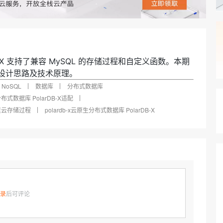
AI 应用
10分钟微调：让0.6B模型媲美235B模
多模态数据信
型
依托云原生高可用架构,实现Dify私有化部署
用1%尺寸在特定领域达到大模型90%以上效果
一个 AI 助手
超强辅助，Bol
即刻拥有 DeepSeek-R1 满血版
在企业官网、通讯软件中为客户提供 AI 客服
多种方案随心选，轻松解锁专属 DeepSeek
X 支持了兼容 MySQL 的存储过程和自定义函数。本期
设计思路及技术原理。
NoSQL
数据库
分布式数据库
式数据库 PolarDB-X适配
里云存储过程
polardb-x云原生分布式数据库 PolarDB-X
录
后可评论