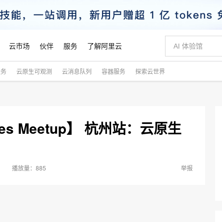
云市场
伙伴
服务
了解阿里云
服务
云原生可观测
云消息队列
容器服务
探索云世界
AI 特惠
数据与 API
成为产品伙伴
企业增值服务
最佳实践
价格计算器
AI 场景体
基础软件
产品伙伴合
阿里云认证
市场活动
配置报价
大模型
自助选配和估算价格
新方式
睿译宝，AI翻译排版一步到位
智启 AI 普惠权益
产品生态集成认证中心
企业支持计划
云上春晚
域名与网站
千问官方 MaaS 平台，为开发者和 Agent 而生，新用户赠送 1 亿 + tokens 额度
Qwen Aud
AI Coding
阿里云Maa
2026 阿里云
云服务器 E
为企业打
数据集
Windows
大模型认证
模型
NEW
NEW
交付可用成果
值低价云产品抢先购
上传文档即自动完成翻译和格式还原
至高享 1亿+免费 tokens，加速 Al 应用落地
提供智能易用的域名与建站服务
智能编程，一键
安全可靠、
netes Meetup】 杭州站：云原生
产品生态伙伴
专家技术服务
云上奥运之旅
弹性计算合作
阿里云中企出
手机三要素
宝塔 Linux
全部认证
价格优势
有专属领域专家
GLM-5.2：长任务时代开源旗舰模型
阿里云 OPC 创新助力计划
千问大模型
即刻拥有 DeepS
AI 电商营销
对象存储 O
大模型
产品生态伙伴工作台
企业增值服务台
云栖战略参考
云存储合作计
云栖大会
身份实名认证
CentOS
训练营
推动算力普惠，释放技术红利
最高返9万
多领域专家智能体,一键组建 AI 虚拟交付团队
快速构建应用程序和网站，即刻迈出上云第一步
至高百万元 Token 补贴，加速一人公司成长
多元化、高性能、安全可靠的大模型服务
真正可用的 1M 上下文,一次完成代码全链路开发
轻松解锁专属 Dee
从图文生成到
云上的中国
数据库合作计
活动全景
短信
Docker
图片和
站式影视创作平台
Hermes Agent，打造自进化智能体
Token Plan 模型订阅计划
数字证书管理服务（原SSL证书）
5 分钟轻松部署
AI 广告创作
无影云电脑
885
企业成长
NEW
举报
信息公告
看见新力量
云网络合作计
OCR 文字识别
JAVA
证享300元代金券
可视化编排打通从文字构思到成片全链路闭环
全托管，含MySQL、PostgreSQL、SQL Server、MariaDB多引擎
自主进化，持久记忆，越用越聪明
Qwen3.8-Max 首发尝鲜，限时加量 10 倍，夜间低至2折
实现全站HTTPS，呈现可信的WEB访问
图文、视频一
随时随地安
Kimi-K3
HappyHors
NEW
魔搭 Mode
loud
服务实践
官网公告
Kimi 最新旗舰模型，长程编程与推理利器
让文字生成流
金融模力时刻
Salesforce O
版
发票查验
全能环境
Claude Code + GStack 打造工程团队
千问办公，限时限量积分加倍
Qoder
低代码高效构
AI 建站
短信服务
型
NEW
作计划
计划
创新中心
魔搭 ModelSc
健康状态
理服务
让AI从“聊天伙伴”进化为能干活的“数字员工”
安装技能 GStack，拥有专属 AI 工程团队
你的AI工作搭子，覆盖日常办公高频场景
面向真实软件的智能体编程平台
0 代码专业建
客户案例
天气预报查询
操作系统
Deepseek-v4-pro
HappyHors
态合作计划