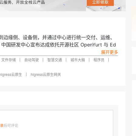
AI 应用
10分钟微调：让0.6B模型媲美235B模
多模态数据信
型
依托云原生高可用架构,实现Dify私有化部署
用1%尺寸在特定领域达到大模型90%以上效果
一个 AI 助手
超强辅助，Bol
即刻拥有 DeepSeek-R1 满血版
在企业官网、通讯软件中为客户提供 AI 客服
多种方案随心选，轻松解锁专属 DeepSeek
到边缘侧、设备侧，并通过中心进行统一交付、运维、
中国研发中心宣布达成依托开源社区 OpenYurt 与 Ed
印证了业界对于 Kubernetes 在未来几年将成为边缘计算
文件存储
自动驾驶
智慧交通
城市大脑
程序员
KubeMeet 定制专场，发起一次 OpenYurt 社区和 Edge
边缘计算融合难题，帮助开发者解决大规模应用场景下的交
higress云原生
higress云原生网关
场景的贡献者，将和两个开源项目的核心成员一起，共同
录
后可评论