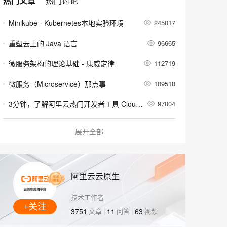
热门文章
热门讨论
安全
畅自然，细节丰富
高表现力语音合成大模型，语音克隆听感自然
我要投诉
PolarDB
上云场景组合购
Milvus 弹性伸缩功能新增节
伴
漫剧创作，剧本、分镜、视频高效生成
100%兼容MySQL、PostgreSQL，兼容Oracle，支持集中和分布式
覆盖90%+业务场景，专享组合折扣价
点支持范围
Minikube - Kubernetes本地实验环境
245017
2V
VPN
Fun-ASR
文戏情感细腻自然，动作戏激烈拳拳到肉，实现更强表演能力
支持中英文自由切换，具备更强的噪声鲁棒性
ernetes 版 ACK
云聚AI 严选权益
AI 原生数据库服务发布
SSL 证书
重塑云上的 Java 语言
96665
，一键激活高效办公新体验
理容器应用的 K8s 服务
精选AI产品，从模型到应用全链提效
Agent 数据网关
堡垒机
微服务架构的理论基础 - 康威定律
112719
AI 用量加速计划
云原生数据库 PolarDB
应用
防火墙
、识别商机，让客服更高效、服务更出色。
新老同享，达量后返
Agentic Database 发布
微服务（Microservice）那点事
109518
千问办公
主机安全
NEW
3分钟，了解阿里云热门开发者工具 Cloud Toolkit
97004
的智能体编程平台
一站式AI生产力平台
AI 应用及服务市场
Docker学习路线图 (持续更新中)
93045
伶鹊
展开全部
企业级人与Agent协作平台，接入和调度多个数字员工
智能客服平台，对话机器人、对话分析、智能外呼
当 Kubernetes 遇到阿里云
60058
AI 应用
大模型服务平台百炼 - 全妙
大模型
基于Docker容器的，Jenkins、GitLab构建持续集成CI
55290
应用创作平台
多模态内容创作工具，已接入 DeepSeek
阿里云云原生
自然语言处理
谈谈 Docker Volume 之权限管理（一）
58817
技术工作者
数据标注
容器镜像服务 Docker镜像的基本使用
58854
+关注
3751
文章
11
问答
63
视频
机器学习