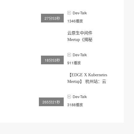
生的集群自愈系统
Flink Cluster Inspector”
Dev-Talk
27分53秒
1346播放
云原生中间件
Meetup《揭秘
chaosblade1.6.1的那些
技术细节 》
Dev-Talk
18分53秒
911播放
【EDGE X Kubernetes
Meetup】 杭州站：云
原生在边缘的实践与
应用
Dev-Talk
265分21秒
3188播放