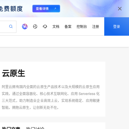
文档
备案
控制台
注册
登录
验
作计划
器
AI 活动
专业服务
服务伙伴合作计划
开发者社区
加入我们
产品动态
服务平台百炼
阿里云 OPC 创新助力计划
一站式生成采购清单，支持单品或批量购买
io：打造专属 AI 语音助手
S产品伙伴计划（繁花）
峰会
CS
造的大模型服务与应用开发平台
一句话生成原生可编辑精美 PPT 文稿
AI 生产力先锋
Al MaaS 服务伙伴赋能合作
域名
博文
Careers
至高可申请百万元
Qwen3.8-Max 模型上线
开启高性价比 AI 编程新体验
弹性可伸缩的云计算服务
Qwen-Audio-3.0-Realtime 端到端实时语音角色扮演
输入一句话想法, 轻松生成专业的 PPT
先锋实践拓展 AI 生产力的边界
云原生
Token 补贴，五大权
计划
海大会
伙伴信用分合作计划
商标
问答
社会招聘
益加速 OPC 成功
eek-V4-Pro
SS
一键部署幻兽帕鲁游戏服务器
飞天发布时刻
HOT
Open Search 向量检索版支
划
备案
电子书
校园招聘
pSeek-V4-Pro
视频创作，一键激活电商全链路生产力
稳定、安全、高性价比、高性能的云存储服务
一键购买专属联机服务器，轻松开启游戏
所见，即是所愿
持视频检索 Pipeline 功能
阿里云拥有国内全面的云原生产品技术以及大规模的云原生应用
更多支持
划
公司注册
镜像站
实践，通过全面容器化、核心技术互联网化、应用 Serverless 化
视频生成
语音识别与合成
专属 QwenPaw
漫剧工坊：一站式动画创作平台
AI 实训营
HOT
应用身份服务 (IDaaS)
合作伙伴培训与认证
三大范式，助力制造业企业高效上云，实现系统稳定、应用敏捷
划
上云迁移
站生成，高效打造优质广告素材
全接入的云上超级电脑
从聊天伙伴进化为能主动干活的本地数字员工
快速生产连贯的高质量长漫剧
从基础到进阶，Agent 创客手把手教你
OpenClaw 管理能力上线
e-1.1-T2V
Qwen3-TTS-Flash
智能。拥抱云原生，让创新无处不在。
lScope
我要反馈
查询合作伙伴
畅细腻的高质量视频
离线语音合成大模型，多语言方言自适应，低延迟高稳定
n Alibaba Cloud ISV 合作
代维服务
建企业门户网站
10 分钟搭建微信、支付宝小程序
MaxCompute MaxFrame 提
创新加速
ope
登录合作伙伴管理后台
我要建议
站，无忧落地极速上线
以可视化方式快速构建移动和 PC 门户网站
国内短信简单易用，安全可靠，秒级触达，全球覆盖200+国家和地区。
高效部署网站，快速应用到小程序
供自动弹性内存功能
e-1.1-I2V
Cosyvoice-V3-Flash