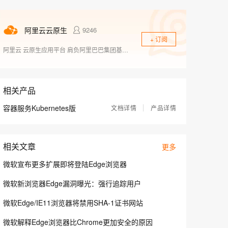
息提取
与 AI 智能体进行实时音视频通话
从文本、图片、视频中提取结构化的属性信息
构建支持视频理解的 AI 音视频实时通话应用
阿里云云原生
9246
t.diy 一步搞定创意建站
构建大模型应用的安全防护体系
+ 订阅
通过自然语言交互简化开发流程,全栈开发支持
通过阿里云安全产品对 AI 应用进行安全防护
阿里云 云原生应用平台 肩负阿里巴巴集团基础设施云化以及核心技术互联网化的重要职责，致力于打造稳定、标准、先进的云原生产品，成为云原生时代的引领者，推动行业全面想云原生的技术升级，成为阿里云新增长引擎。商业化产品包括容器、云原生中间件、函数计算等。
相关产品
容器服务Kubernetes版
文档详情
产品详情
相关文章
更多
微软宣布更多扩展即将登陆Edge浏览器
微软新浏览器Edge漏洞曝光：强行追踪用户
微软Edge/IE11浏览器将禁用SHA-1证书网站
微软解释Edge浏览器比Chrome更加安全的原因