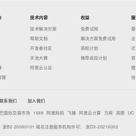
价
技术内容
权益
服
技术解决方案
免费试用
基
帮助文档
解决方案免费试用
企
开发者社区
高校计划
迁
天池大赛
推荐返现计划
官
器
阿里云认证
健
管理
信
联系我们
加入我们
巴国际交易市场
1688
阿里妈妈
飞猪
阿里云计算
万网
高德
UC
：
浙B2-20080101
域名注册服务机构许可：
浙D3-20210002