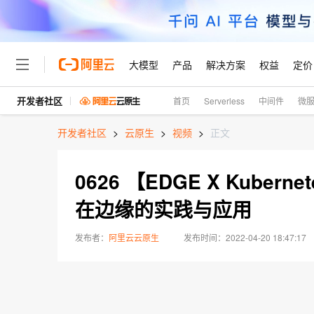
大模型
产品
解决方案
权益
定价
开发者社区
首页
Serverless
中间件
微
大模型
产品
解决方案
权益
定价
云市场
伙伴
服务
了解阿里云
精选产品
精选解决方案
普惠上云
产品定价
精选商城
成为销售伙伴
售前咨询
为什么选择阿里云
千问AI平台
开发者社区
>
云原生
>
视频
>
正文
了解云产品的定价详情
大模型服务平台百炼
千问办公，解锁你的工作
普惠上云 官方力荐
分销伙伴
在线服务
网站建设
什么是云计算
大
大模型服务与应用平台
企业级Agent产品，直接
云服务器38元/年起，超
0626 【EDGE X Kuber
咨询伙伴
多端小程序
技术领先
云上成本管理
售后服务
轻量应用服务器
Agency Agents：拥
官方推荐返现计划
大模型
精选产品
精选解决方案
Salesforce 国际版订阅
稳定可靠
在边缘的实践与应用
管理和优化成本
推荐新用户得奖励，单订单
销售伙伴合作计划
自助服务
友盟天域
安全合规
人工智能与机器学习
AI
文本生成
云数据库 RDS
HappyHorse 打造一
云工开物
发布者：
阿里云云原生
2022-04-20 18:47:17
无影生态合作计划
在线服务
观测云
分析师报告
高校专属算力普惠，学生认
计算
互联网应用开发
Qwen3.8-Max
HOT
Salesforce On Alibaba C
工单服务
智能体时代全能旗舰模型
Tuya 物联网平台阿里云
研究报告与白皮书
人工智能平台 PAI
快速拥有专属 OpenClaw
大模
Consulting Partner 合
容器
大数据
免费试用
短信专区
一站式AI开发、训练和推
蓝凌 OA
Qwen3.7-Plus
AI 大模型销售与服务生
现代化应用