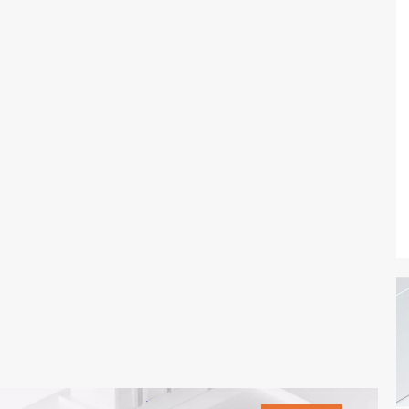
态智能体模型
旗舰 MoE 大模型，百万上下文与顶尖推理能力
图生视频，流
同享
万小智 AI 建站低至 15元/月
Qoder CN
AI 短剧/漫剧
云原生数据库 
快递物流查询
WordPress
成为服务伙
高校合作
点，立即开启云上创新
覆盖公网/内网、递归/权威、移动APP等全场景解析服务
送.CN域名，送备案服务码
基于千问大模型等，支持代码智能生成、研发智能问答
AI助力短剧
GLM-5.2
Wan2.7-T
Ubuntu
服务生态伙伴
视觉 Coding、空间感知、多模态思考等全面升级
1M上下文，专为长程任务能力而生
云工开物
企业应用
Works
Night Plan 支持 Qwen 3.8-Max
云原生大数据计算服务 MaxCompute
AI 办公
容器服务 Kub
NEW
Red Hat
30+ 款产品免费体验
Data Agent 驱动的一站式 Data+AI 开发治理平台
夜间 5 折，Qwen/Meoo/TokenPlan 客户专享
面向分析的企业级SaaS模式云数据仓库
AI智能应用
提供一站式管
科研合作
ERP
堂（旗舰版）
SUSE
智能客服
AI 应用构建
大模型原生
CRM
防护产品
2个月
自动承接线索
建站小程序
Qoder
大模型服务平台百炼-应用模版
OA 办公系统
HOT
NEW
面向真实软件
个人版上线、团队版降价；千问3.8-Max首发发尝鲜
丰富多元化的应用模版和解决方案
力提升
财税管理
模板建站
万有无界
大模型服务平台百炼-智能体
400电话
定制建站
的模型效果
灵活可视化地构建企业级 Agent
方案
广告营销
模板小程序
秒悟
人工智能平台 PAI
定制小程序
云端极速 AI 
新一代 AI 视频生成模型，深度适配广告营销等场景
AI Native 的算法工程平台，一站式完成建模、训练、推理服务部署
APP 开发
建站系统