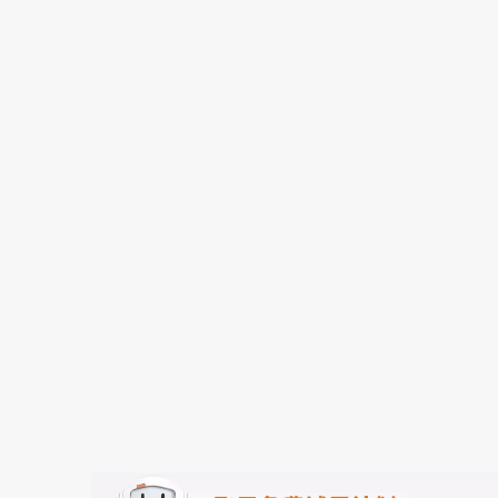
存储
天池大赛
能看、能想、能动手的多模
云解析DNS
解决方案免费试用 新老
电子合同
最高领取价值200元试用
安全
网络与CDN
AI 算法大赛
Qwen3-VL-Plus
畅捷通
大数据开发治理平台 Data
AI 产品 免费试用
网络
安全
云开发大赛
Tableau 订阅
1亿+ 大模型 tokens 和 
入门学习赛
可观测
中间件
AI空中课堂在线直播课
云防火墙
140+云产品 免费试用
大模型服务
上云与迁云
云原生的云上边界网络安全
产品新客免费试用，最长1
数据库
生态解决方案
千问AI平台-Token Plan
企业出海
大模型ACA认证体验
大数据计算
助力企业全员 AI 认知与能
行业生态解决方案
政企业务
媒体服务
千问AI平台-模型体验
开发者生态解决方案
在线体验全尺寸、多种模态
企业服务与云通信
AI 开发和 AI 应用解决
Happy 系列大模型
域名与网站
终端用户计算
Serverless
大模型解决方案
开发工具