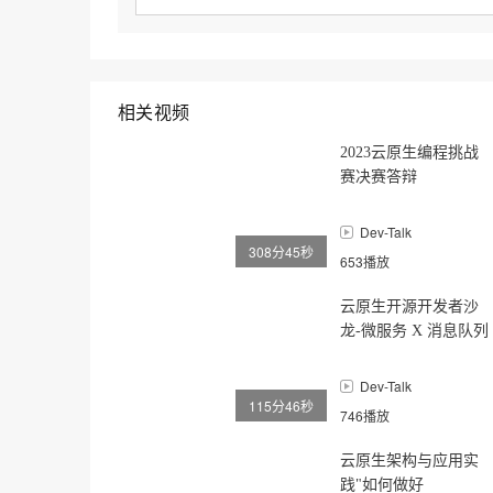
相关视频
2023云原生编程挑战
赛决赛答辩
Dev-Talk
308分45秒
653播放
云原生开源开发者沙
龙-微服务 X 消息队列
专场
Dev-Talk
115分46秒
746播放
云原生架构与应用实
践"如何做好