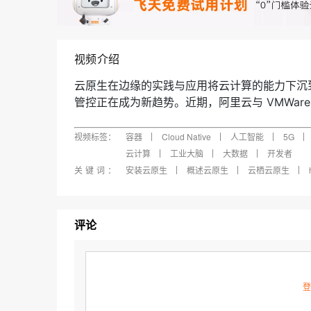
快速部署 Dify，高效搭建 
迁移与运维管理
10 分钟在聊天系统中增加
专有云
视频介绍
云原生在边缘的实践与应用将云计算的能力下沉
管控正在成为新趋势。近期，阿里云与 VMWare 
geX Foundry 的云原生边缘计算战略合作，也
主导平台地位这一方向的认可。
视频标签：
容器
Cloud Native
人工智能
5G
6 月 26 日，阿里云联合 VMware、Intel 举办 
云计算
工业大脑
大数据
开发者
X Foundry 社的“聚会”，并且焦云原生和
关键词：
安装云原生
概述云原生
云栖云原生
付、运维、管控等挑战。12 位来自不同行业和
探讨云原生在边缘的实践与应用。
评论
登