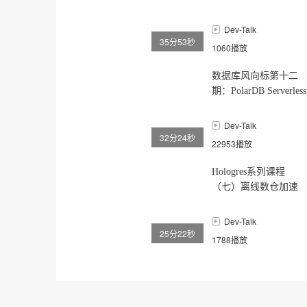
Kubernetes应用的实时
观测"
Dev-Talk
35分53秒
1060播放
数据库风向标第十二
期：PolarDB Serverless
V2 — 将数据库云原生
带入新时代
Dev-Talk
32分24秒
22953播放
Hologres系列课程
（七）离线数仓加速
之云原生加速OSS最佳
实践
Dev-Talk
25分22秒
1788播放