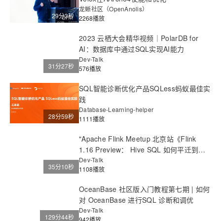
龙蜥社区（OpenAnolis）
29分3秒
2268播放
2023 云栖大会精华视频｜PolarDB for
AI：数据库中通过SQL实现AI能力
Dev-Talk
31分27秒
576播放
SQL智能诊断优化产品SQLess蚂蚁最佳实
践
Database-Learning-helper
28分59秒
1111播放
"Apache Flink Meetup 北京站《Flink
1.16 Preview： Hive SQL 如何平迁到
Flink SQL 》
Dev-Talk
35分10秒
1108播放
OceanBase 社区版入门教程第七期 | 如何
对 OceanBase 进行SQL 诊断和调优
Dev-Talk
129分44秒
942播放