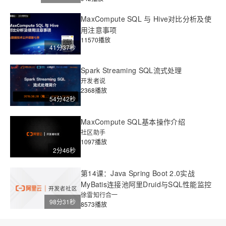
MaxCompute SQL 与 Hive对比分析及使
用注意事项
11570播放
41分37秒
Spark Streaming SQL流式处理
开发者说
2368播放
54分42秒
MaxCompute SQL基本操作介绍
社区助手
1097播放
2分46秒
第14课：Java Spring Boot 2.0实战
MyBatis连接池阿里Druid与SQL性能监控
徐雷知行合一
98分31秒
8573播放