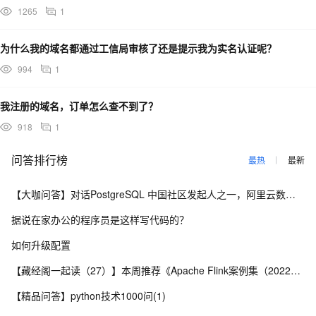
1265
1
为什么我的域名都通过工信局审核了还是提示我为实名认证呢？
994
1
我注册的域名，订单怎么查不到了？
918
1
问答排行榜
最热
最新
【大咖问答】对话PostgreSQL 中国社区发起人之一，阿里云数据库高级专家 德哥
据说在家办公的程序员是这样写代码的？
如何升级配置
【藏经阁一起读（27）】本周推荐《Apache Flink案例集（2022版）》，你有哪些心得？
【精品问答】python技术1000问(1)