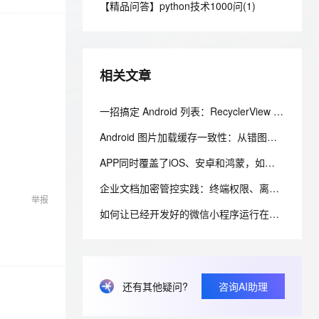
安全
【精品问答】python技术1000问(1)
我要投诉
e-1.1-I2V
Cosyvoice-V3-Flash
PolarDB
上云场景组合购
Milvus 弹性伸缩功能新增节
伴
漫剧创作，剧本、分镜、视频高效生成
100%兼容MySQL、PostgreSQL，兼容Oracle，支持集中和分布式
覆盖90%+业务场景，专享组合折扣价
点支持范围
畅自然，细节丰富
高表现力语音合成大模型，语音克隆听感自然
VPN
ernetes 版 ACK
云聚AI 严选权益
AI 原生数据库服务发布
SSL 证书
2V
Fun-ASR
，一键激活高效办公新体验
理容器应用的 K8s 服务
精选AI产品，从模型到应用全链提效
Agent 数据网关
相关文章
文戏情感细腻自然，动作戏激烈拳拳到肉，实现更强表演能力
支持中英文自由切换，具备更强的噪声鲁棒性
堡垒机
AI 用量加速计划
云原生数据库 PolarDB
防火墙
一招搞定 Android 列表：RecyclerView 最简单入门教程
、识别商机，让客服更高效、服务更出色。
新老同享，达量后返
Agentic Database 发布
主机安全
应用
Android 图片加载缓存一致性：从错图、旧图到可验证的缓存策略
APP同时覆盖了iOS、安卓和鸿蒙，如何选择混合开发架构才能减少重复建设，提高功能上线效率～
千问办公
NEW
AI 应用及服务市场
的智能体编程平台
一站式AI生产力平台
企业文档加密管控实践：终端权限、离线办公、解密流程与移动安全能力梳理
举报
AI 应用
伶鹊
如何让已经开发好的微信小程序运行在自有APP中
企业级人与Agent协作平台，接入和调度多个数字员工
智能客服平台，对话机器人、对话分析、智能外呼
大模型
大模型服务平台百炼 - 全妙
自然语言处理
应用创作平台
多模态内容创作工具，已接入 DeepSeek
数据标注
还有其他疑问?
咨询AI助理
机器学习