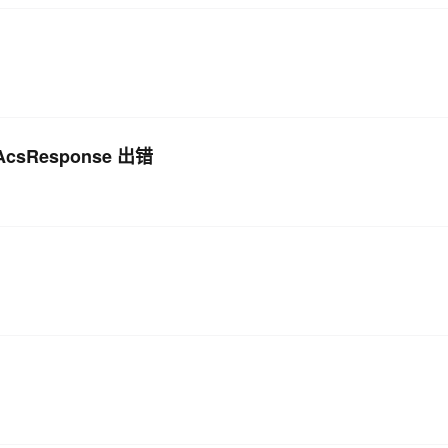
？
AcsResponse 出错