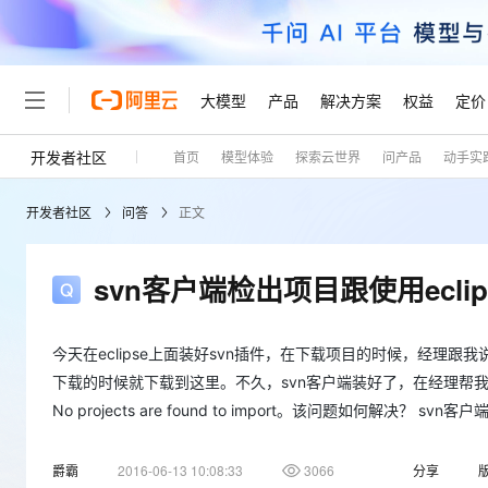
大模型
产品
解决方案
权益
定价
开发者社区
首页
模型体验
探索云世界
问产品
动手实
大模型
产品
解决方案
权益
定价
云市场
伙伴
服务
了解阿里云
精选产品
精选解决方案
普惠上云
产品定价
精选商城
成为销售伙伴
售前咨询
为什么选择阿里云
千问AI平台
开发者社区
问答
正文
了解云产品的定价详情
大模型服务平台百炼
睿译宝，AI翻译排版一
普惠上云 官方力荐
分销伙伴
在线服务
网站建设
什么是云计算
大
大模型服务与应用平台
上传文档即自动完成翻译和
云服务器38元/年起，超
咨询伙伴
多端小程序
技术领先
svn客户端检出项目跟使用ecli
云上成本管理
售后服务
轻量应用服务器
GLM-5.2：长任务时代
官方推荐返现计划
大模型
精选产品
精选解决方案
Salesforce 国际版订阅
稳定可靠
管理和优化成本
推荐新用户得奖励，单订单
销售伙伴合作计划
自助服务
友盟天域
安全合规
人工智能与机器学习
AI
今天在eclipse上面装好svn插件，在下载项目的时候，经理
文本生成
云数据库 RDS
Hermes Agent，打造
云工开物
无影生态合作计划
在线服务
下载的时候就下载到这里。不久，svn客户端装好了，在经理帮我
观测云
分析师报告
自主进化，持久记忆，越用
高校专属算力普惠，学生认
计算
互联网应用开发
No projects are found to import。该问题如何解决？ 
Qwen3.8-Max
HOT
Salesforce On Alibaba C
工单服务
Tuya 物联网平台阿里云
研究报告与白皮书
人工智能平台 PAI
快速拥有专属 OpenClaw
大模
Consulting Partner 合
大数据
容器
智能体时代全能旗舰模型
免费试用
短信专区
一站式AI开发、训练和推
蓝凌 OA
爵霸
2016-06-13 10:08:33
3066
分享
AI 大模型销售与服务生
现代化应用