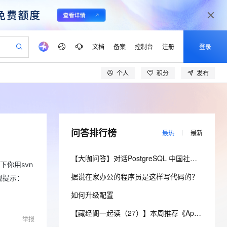
文档
备案
控制台
注册
登录
个人
积分
发布
验
作计划
器
AI 活动
专业服务
服务伙伴合作计划
开发者社区
加入我们
产品动态
服务平台百炼
阿里云 OPC 创新助力计划
一站式生成采购清单，支持单品或批量购买
可编辑精美 PPT 文稿
S产品伙伴计划（繁花）
峰会
CS
造的大模型服务与应用开发平台
Agency Agents：拥有专属领域专家
AI 生产力先锋
Al MaaS 服务伙伴赋能合作
域名
博文
Careers
至高可申请百万元
Qwen3.8-Max 模型上线
 轻松生成专业的 PPT
开启高性价比 AI 编程新体验
弹性可伸缩的云计算服务
先锋实践拓展 AI 生产力的边界
多领域专家智能体,一键组建 AI 虚拟交付团队
Token 补贴，五大权
计划
海大会
伙伴信用分合作计划
商标
问答
社会招聘
问答排行榜
最热
最新
益加速 OPC 成功
帕鲁游戏服务器
SS
HappyHorse 打造一站式影视创作平台
飞天发布时刻
HOT
Open Search 向量检索版支
划
备案
电子书
校园招聘
联机服务器，轻松开启游戏
视频创作，一键激活电商全链路生产力
稳定、安全、高性价比、高性能的云存储服务
所见，即是所愿
持视频检索 Pipeline 功能
可视化编排打通从文字构思到成片全链路闭环
更多支持
【大咖问答】对话PostgreSQL 中国社区发起人之一，阿里云数据库高级专家 德哥
划
公司注册
镜像站
下你用svn
视频生成
语音识别与合成
 智能体与工作流应用
漫剧工坊：一站式动画创作平台
AI 实训营
应用身份服务 (IDaaS)
据说在家办公的程序员是这样写代码的？
合作伙伴培训与认证
现提示：
划
上云迁移
站生成，高效打造优质广告素材
全接入的云上超级电脑
通过阿里云百炼高效搭建AI应用,助力高效开发
快速生产连贯的高质量长漫剧
从基础到进阶，Agent 创客手把手教你
OpenClaw 管理能力上线
lScope
我要反馈
e-1.1-T2V
Qwen3-TTS-Flash
如何升级配置
查询合作伙伴
n Alibaba Cloud ISV 合作
代维服务
建企业门户网站
10 分钟搭建微信、支付宝小程序
MaxCompute MaxFrame 提
畅细腻的高质量视频
离线语音合成大模型，多语言方言自适应，低延迟高稳定
创新加速
ope
登录合作伙伴管理后台
【藏经阁一起读（27）】本周推荐《Apache Flink案例集（2022版）》，你有哪些心得？
我要建议
站，无忧落地极速上线
以可视化方式快速构建移动和 PC 门户网站
国内短信简单易用，安全可靠，秒级触达，全球覆盖200+国家和地区。
高效部署网站，快速应用到小程序
供自动弹性内存功能
举报