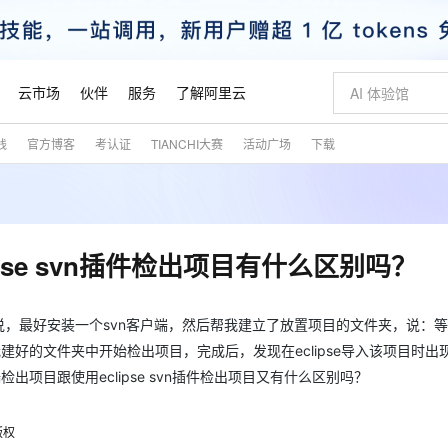
云市场
伙伴
服务
了解阿里云
践
官方博客
考认证
TIANCHI大赛
活动广场
下载
AI 特惠
数据与 API
成为产品伙伴
企业增值服务
最佳实践
价格计算器
AI 场景体
基础软件
产品伙伴合
阿里云认证
市场活动
配置报价
大模型
自助选配和估算价格
步到位
智启 AI 普惠权益
产品生态集成认证中心
企业支持计划
云上春晚
域名与网站
Qwen Audio：打造专属 AI 语音助手
千问官方 MaaS 平台，为开发者和 Agent 而生，新用户赠送 1 亿 + tokens 额度
一句话生成原生
AI Coding
阿里云Maa
2026 阿里云
云服务器 E
为企业打
数据集
Windows
大模型认证
模型
NEW
NEW
格式还原
值低价云产品抢先购
至高享 1亿+免费 tokens，加速 Al 应用落地
提供智能易用的域名与建站服务
Qwen-Audio-3.0-Realtime 端到端实时语音角色扮演
输入一句话想法,
智能编程，一键
安全可靠、
产品生态伙伴
专家技术服务
云上奥运之旅
弹性计算合作
阿里云中企出
手机三要素
宝塔 Linux
全部认证
pse svn插件检出项目有什么区别吗？
价格优势
开源旗舰模型
即刻拥有 DeepSeek-V4-Pro
阿里云 OPC 创新助力计划
千问大模型
一键部署幻兽
AI 电商营销
对象存储 O
大模型
产品生态伙伴工作台
企业增值服务台
云栖战略参考
云存储合作计
云栖大会
身份实名认证
CentOS
训练营
推动算力普惠，释放技术红利
最高返9万
真正可用的 1M 上下文,一次完成代码全链路开发
快速构建应用程序和网站，即刻迈出上云第一步
轻松解锁专属 DeepSeek-V4-Pro
至高百万元 Token 补贴，加速一人公司成长
多元化、高性能、安全可靠的大模型服务
一键购买专属
从图文生成到
云上的中国
数据库合作计
活动全景
短信
Docker
跟我说，最好安装一个svn客户端，然后帮我建立了放置项目的文件夹，说：等
图片和
自进化智能体
5 分钟轻松部署专属 QwenPaw
Token Plan 模型订阅计划
数字证书管理服务（原SSL证书）
高效搭建 AI
AI 广告创作
无影云电脑
企业成长
NEW
HOT
信息公告
建好的文件夹中开始检出项目，完成后，发现在eclipse导入该项目时出
看见新力量
云网络合作计
OCR 文字识别
JAVA
越聪明
证享300元代金券
全托管，含MySQL、PostgreSQL、SQL Server、MariaDB多引擎
Qwen3.8-Max 首发尝鲜，限时加量 10 倍，夜间低至2折
实现全站HTTPS，呈现可信的WEB访问
从聊天伙伴进化为能主动干活的本地数字员工
图文、视频一
随时随地安
魔搭 Mode
svn客户端检出项目跟使用eclipse svn插件检出项目又有什么区别吗？
Kimi-K3
HappyHors
NEW
loud
服务实践
官网公告
金融模力时刻
Salesforce O
版
发票查验
全能环境
Claude Code + GStack 打造工程团队
千问办公，限时限量积分加倍
Qoder
低代码高效构
AI 建站
短信服务
型
NEW
作计划
Kimi 最新旗舰模型，长程编程与推理利器
让文字生成流
计划
创新中心
魔搭 ModelSc
健康状态
理服务
让AI从“聊天伙伴”进化为能干活的“数字员工”
安装技能 GStack，拥有专属 AI 工程团队
你的AI工作搭子，覆盖日常办公高频场景
面向真实软件的智能体编程平台
0 代码专业建
客户案例
天气预报查询
操作系统
版权
态合作计划