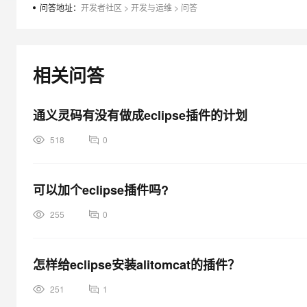
大模型解决方案
问答地址：
开发者社区
>
开发与运维
>
问答
迁移与运维管理
快速部署 Dify，高效搭建 
专有云
相关问答
10 分钟在聊天系统中增加
通义灵码有没有做成eclipse插件的计划
518
0
可以加个eclipse插件吗?
255
0
怎样给eclipse安装alitomcat的插件？
251
1