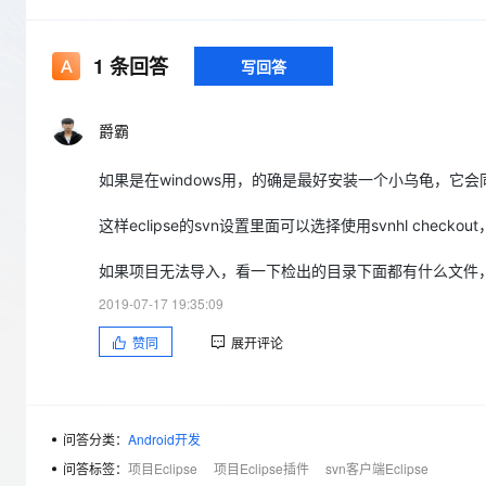
存储
天池大赛
Qwen3.7-Plus
云解析DNS
解决方案免费试用 新老
电子合同
最高领取价值200元试用
能看、能想、能动手的多模
安全
网络与CDN
AI 算法大赛
畅捷通
1
条回答
写回答
大数据开发治理平台 Data
AI 产品 免费试用
网络
安全
云开发大赛
Qwen3-VL-Plus
Tableau 订阅
1亿+ 大模型 tokens 和 
可观测
入门学习赛
爵霸
中间件
AI空中课堂在线直播课
云防火墙
140+云产品 免费试用
上云与迁云
云原生的云上边界网络安全
产品新客免费试用，最长1
数据库
如果是在windows用，的确是最好安装一个小乌龟，它会
生态解决方案
大模型服务
企业出海
大模型ACA认证体验
大数据计算
这样eclipse的svn设置里面可以选择使用svnhl chec
助力企业全员 AI 认知与能
行业生态解决方案
千问AI平台-Token Plan
政企业务
媒体服务
如果项目无法导入，看一下检出的目录下面都有什么文件
开发者生态解决方案
2019-07-17 19:35:09
企业服务与云通信
千问AI平台-模型体验
AI 开发和 AI 应用解决
赞同
展开评论
在线体验全尺寸、多种模态
域名与网站
Happy 系列大模型
终端用户计算
问答分类：
Android开发
Serverless
问答标签：
项目Eclipse
项目Eclipse插件
svn客户端Eclipse
开发工具