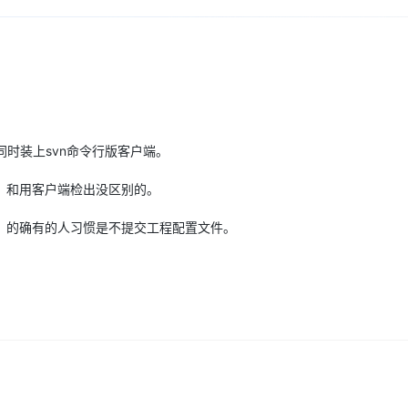
Deepseek-v4-pro
HappyHors
同享
万小智 AI 建站低至 15元/月
Qoder CN
AI 短剧/漫剧
云原生数据库 
快递物流查询
WordPress
成为服务伙
高校合作
点，立即开启云上创新
覆盖公网/内网、递归/权威、移动APP等全场景解析服务
送.CN域名，送备案服务码
基于千问大模型等，支持代码智能生成、研发智能问答
AI助力短剧
态智能体模型
旗舰 MoE 大模型，百万上下文与顶尖推理能力
图生视频，流
Ubuntu
服务生态伙伴
云工开物
企业应用
Works
Night Plan 支持 Qwen 3.8-Max
云原生大数据计算服务 MaxCompute
AI 办公
容器服务 Kub
NEW
GLM-5.2
Wan2.7-T
Red Hat
30+ 款产品免费体验
Data Agent 驱动的一站式 Data+AI 开发治理平台
夜间 5 折，Qwen/Meoo/TokenPlan 客户专享
面向分析的企业级SaaS模式云数据仓库
AI智能应用
提供一站式管
科研合作
视觉 Coding、空间感知、多模态思考等全面升级
1M上下文，专为长程任务能力而生
ERP
堂（旗舰版）
SUSE
智能客服
CRM
防护产品
2个月
自动承接线索
同时装上svn命令行版客户端。
建站小程序
OA 办公系统
AI 应用构建
大模型原生
kout，和用客户端检出没区别的。
力提升
财税管理
模板建站
Qoder
大模型服务平台百炼-应用模版
HOT
NEW
，的确有的人习惯是不提交工程配置文件。
面向真实软件
个人版上线、团队版降价；千问3.8-Max首发发尝鲜
丰富多元化的应用模版和解决方案
400电话
定制建站
万有无界
大模型服务平台百炼-智能体
方案
广告营销
模板小程序
的模型效果
灵活可视化地构建企业级 Agent
定制小程序
秒悟
人工智能平台 PAI
APP 开发
云端极速 AI 
新一代 AI 视频生成模型，深度适配广告营销等场景
AI Native 的算法工程平台，一站式完成建模、训练、推理服务部署
建站系统