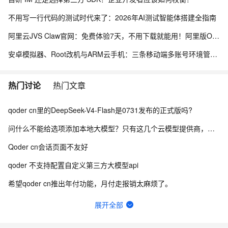
不用写一行代码的测试时代来了：2026年AI测试智能体搭建全指南
阿里云JVS Claw官网：免费体验7天，不用下载就能用！阿里版OpenClaw龙虾AI助手
安卓模拟器、Root改机与ARM云手机：三条移动端多账号环境管理路径的工程实测手记
热门讨论
热门文章
qoder cn里的DeepSeek-V4-Flash是0731发布的正式版吗?
问什么不能给选项添加本地大模型？只有这几个云模型提供商，其他家都可以。你这样闭关锁国是没用的知道么？
Qoder cn会话页面不友好
qoder 不支持配置自定义第三方大模型api
希望qoder cn推出年付功能，月付走报销太麻烦了。
关于credits购买机制
展开全部
建议Qoder CN开放上下文窗口（1M）与思考强度调节，同步国际版能力