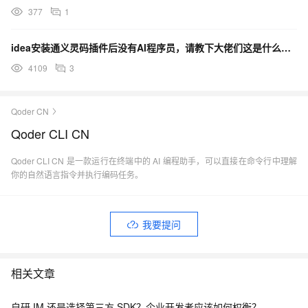
377
1
idea安装通义灵码插件后没有AI程序员，请教下大佬们这是什么原因？如何可以解决？
4109
3
Qoder CN
Qoder CLI CN
Qoder CLI CN 是一款运行在终端中的 AI 编程助手，可以直接在命令行中理解
你的自然语言指令并执行编码任务。
我要提问
相关文章
自研 IM 还是选择第三方 SDK？企业开发者应该如何权衡？