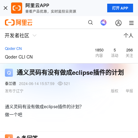
打开 APP
开发者社区
个人
Qoder CN
1850
5
266
内容
活动
关注
Qoder CLI CN
通义灵码有没有做成eclipse插件的计划
泰兰德
2024-06-14 15:57:59
521
发布于辽宁
版权
举报
通义灵码有没有做成eclipse插件的计划？
做一个吧