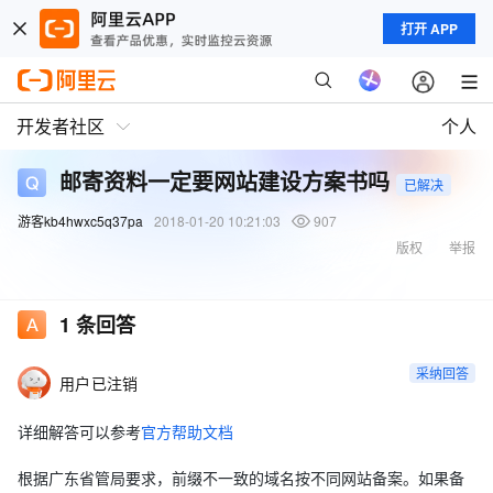
打开 APP
开发者社区
个人
邮寄资料一定要网站建设方案书吗
已解决
游客kb4hwxc5q37pa
2018-01-20 10:21:03
907
版权
举报
1
条回答
采纳回答
用户已注销
详细解答可以参考
官方帮助文档
根据广东省管局要求，前缀不一致的域名按不同网站备案。如果备