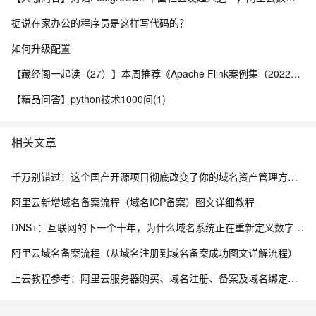
据说在家办公的程序员是这样写代码的？
如何升级配置
【藏经阁一起读（27）】本周推荐《Apache Flink案例集（2022版）》，你有哪些心得？
【精品问答】python技术1000问(1)
相关文章
千万别错过！这个国产开源项目彻底改变了你的域名资产管理方式，收藏它相当于多一个安全专家！
阿里云新增域名备案流程（域名ICP备案）图文详细教程
DNS+：互联网的下一个十年，为什么域名系统正在重新定义数字生态？ ——解读《“DNS+”发展白皮书（2023）》
阿里云域名备案流程（从域名注册到域名备案成功图文详解流程）
上云教程参考：阿里云服务器购买、域名注册、备案及域名绑定全流程指南