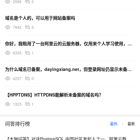
2586
0
域名是个人的，可以用于网站备案吗
7842
3
你好，我租用了一台阿里云的云服务器，仅用来个人学习使用，通过ip访问就行了，需要备案吗？
6335
1
为什么域名已备案，dayingxiang.net，但登录网址仍显示未备案？
4237
0
【HPPTDNS】HTTPDNS能解析未备案的域名吗？
1323
1
问答排行榜
最热
最新
【大咖问答】对话PostgreSQL 中国社区发起人之一，阿里云数据库高级专家 德哥