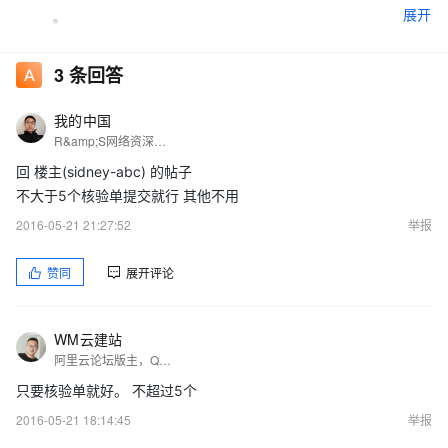
展开
我只是申请开通个人空间，首次备份，无任何其他
3
条回答
域名，广东地区，请问我是不是只需要邮寄3张核验
单就好了呀？
我的中国
R&amp;S网络资深工程师 ，阿里云论坛官方版主，阿里云云计算ACP，春考教学网站长，IT技术晋级之路专辑作者
回 楼主(sidney-abc) 的帖子
不大于5个核验单提交就行 其他不用
2016-05-21 21:27:52
举报
赞同
展开评论
WM云建站
阿里云论坛版主，QQ 1978638808
只要核验单就好。 不超过5个
2016-05-21 18:14:45
举报