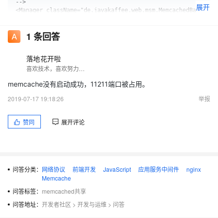
-->

展开
<Manager className="de.javakaffee.web.msm.MemcachedBackupSes
            memcachedNodes="n1:192.168.1.126:11211"

            requestUriIgnorePattern=".*\.(png|gif|jpg|css|js
1
条回答
            sessionBackupAsync="false"

            sessionBackupTimeout="100"

            transcoderFactoryClass="de.javakaffee.web.msm.s
落地花开啦
            copyCollectionsForSerialization="false" />

喜欢技术，喜欢努力的人
      <!-- Use the LockOutRealm to prevent attempts to guess
           via a brute-force attack -->
memcache没有启动成功，11211端口被占用。
2019-07-17 19:18:26
举报
[root@user2 bin]# memcached -d -m 256 -p 11211 -u root -l
192.168.1.126 -v
赞同
展开评论
failed to listen on TCP port 11211: Address already in use
这算是报错么？
问答分类：
网络协议
前端开发
JavaScript
应用服务中间件
nginx
Memcache
问答标签：
memcached共享
问答地址：
开发者社区
>
开发与运维
>
问答