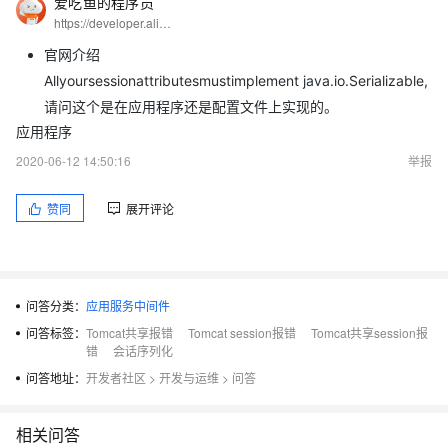
爱吃鱼的程序员
https://developer.aliyun.com/profile/5yerqm5bn5yqg?spm=a2c6h.12873639.0.0.6eae304abcjaIB
官网介绍
Allyoursessionattributesmustimplement java.io.Serializable,
请问这个是在应用程序还是配置文件上实现的。
应用程序
2020-06-12 14:50:16
举报
赞同
展开评论
问答分类：
应用服务中间件
问答标签：
Tomcat共享报错
Tomcat session报错
Tomcat共享session报
错
会话序列化
问答地址：
开发者社区
>
开发与运维
>
问答
相关问答