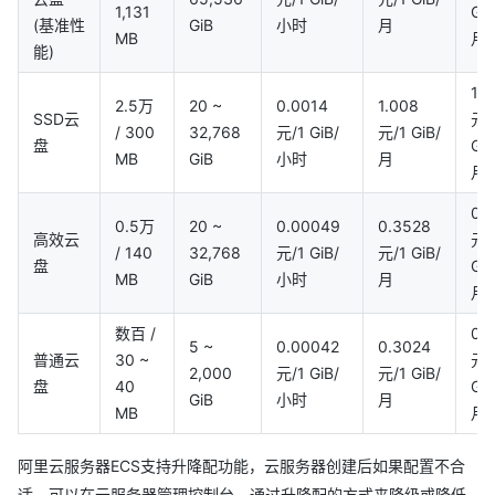
1,131
GiB
(基准性
GiB
小时
月
MB
月
能)
1
2.5万
20 ~
0.0014
1.008
SSD云
元/
/ 300
32,768
元/1 GiB/
元/1 GiB/
盘
GiB
MB
GiB
小时
月
月
0.
0.5万
20 ~
0.00049
0.3528
高效云
元/
/ 140
32,768
元/1 GiB/
元/1 GiB/
盘
GiB
MB
GiB
小时
月
月
数百 /
0.3
5 ~
0.00042
0.3024
普通云
30 ~
元/
2,000
元/1 GiB/
元/1 GiB/
盘
40
GiB
GiB
小时
月
MB
月
阿里云服务器ECS支持升降配功能，云服务器创建后如果配置不合
适，可以在云服务器管理控制台，通过升降配的方式来降级或降低