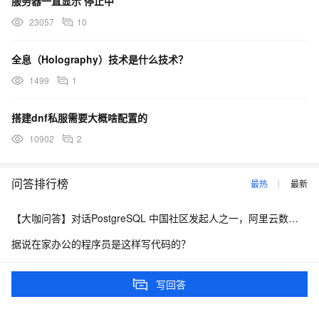
服务器一直显示 停止中
23057
10
全息（Holography）技术是什么技术？
1499
1
搭建dnf私服需要大概啥配置的
10902
2
问答排行榜
最热
最新
【大咖问答】对话PostgreSQL 中国社区发起人之一，阿里云数据库高级专家 德哥
据说在家办公的程序员是这样写代码的？
如何升级配置
写回答
【藏经阁一起读（27）】本周推荐《Apache Flink案例集（2022版）》，你有哪些心得？