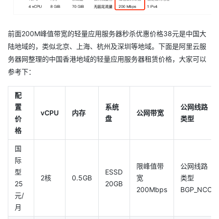
前面200M峰值带宽的轻量应用服务器秒杀优惠价格38元是中国大
陆地域的，类似北京、上海、杭州及深圳等地域。下面是阿里云服
务器网整理的中国香港地域的轻量应用服务器租赁价格，大家可以
参考下：
配
置
系统
公网线路
vCPU
内存
公网带宽
价
盘
类型
格
国
际
限峰值带
公网线路
型
ESSD
2核
0.5GB
宽
类型
25
20GB
200Mbps
BGP_NCO
元/
月