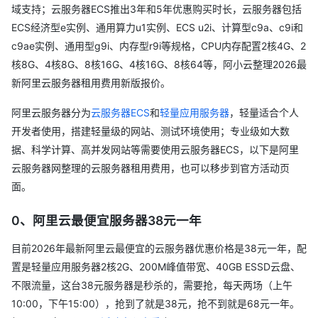
域支持；云服务器ECS推出3年和5年优惠购买时长，云服务器包括
ECS经济型e实例、通用算力u1实例、ECS u2i、计算型c9a、c9i和
c9ae实例、通用型g9i、内存型r9i等规格，CPU内存配置2核4G、2
核8G、4核8G、8核16G、4核16G、8核64等，阿小云整理2026最
新阿里云服务器租用费用新版报价。
阿里云服务器分为
云服务器ECS
和
轻量应用服务器
，轻量适合个人
开发者使用，搭建轻量级的网站、测试环境使用；专业级如大数
据、科学计算、高并发网站等需要使用云服务器ECS，以下是阿里
云服务器网整理的云服务器租用费用，也可以移步到官方活动页
面。
0、阿里云最便宜服务器38元一年
目前2026年最新阿里云最便宜的云服务器优惠价格是38元一年，配
置是轻量应用服务器2核2G、200M峰值带宽、40GB ESSD云盘、
不限流量，这台38元服务器是秒杀的，需要抢，每天两场（上午
10:00，下午15:00），抢到了就是38元，抢不到就是68元一年。