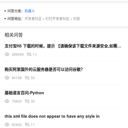
问答分类：
机器人
问答地址：
开发者社区
>
钉钉开发者社区
>
问答
相关问答
支付宝H5 下载的时候，提示 【请确保该下载文件来源安全,如需浏览,请长按网址复制后使用浏览器访问】
289456
11
购买阿里国外的云服务器是否可以访问谷歌？
94158
50
基础语言百问-Python
70630
30
this xml file does not appear to have any style in
62452
11