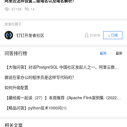
阿里云怎样设置二级域名以及域名解析？
67158
14
收录在圈子:
钉钉开发者社区
51918
+ 订阅
问答排行榜
最热
最新
【大咖问答】对话PostgreSQL 中国社区发起人之一，阿里云数据库高级专家 德哥
据说在家办公的程序员是这样写代码的？
如何升级配置
【藏经阁一起读（27）】本周推荐《Apache Flink案例集（2022版）》，你有哪些心得？
【精品问答】python技术1000问(1)
相关文章