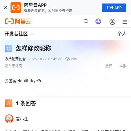
打开 APP
开发者社区
个人
怎样修改昵称
方法论开创者
2025-10-23 07:49:32
205
发布于海南
版权
举报
@游客eldoithrkye7e
1
条回答
麦小生