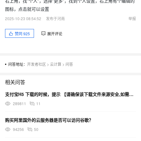
右上角，找“个人”，选择“更多”，找到个人设置，右上角有个编辑的
图标，点击就可以设置
2025-10-23 08:54:52
发布于河南
举报
赞同
925
展开评论
问答地址：
开发者社区
>
云计算
>
问答
相关问答
支付宝H5 下载的时候，提示 【请确保该下载文件来源安全,如需浏览,请长按网址复制后使用浏览器访问】
289811
11
购买阿里国外的云服务器是否可以访问谷歌？
94256
50