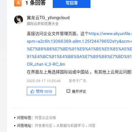
存储
天池大赛
1
条回答
写回答
Qwen3.7-Plus
云解析DNS
解决方案免费试用 新老
电子合同
最高领取价值200元试用
能看、能想、能动手的多模
安全
网络与CDN
AI 算法大赛
畅捷通
翼龙云TG_yilongcloud
大数据开发治理平台 Data
AI 产品 免费试用
网络
国际云折扣优惠大全
安全
云开发大赛
Qwen3-VL-Plus
Tableau 订阅
1亿+ 大模型 tokens 和 
直接访问企业文件管理页面，这个
https://www.aliyunfile
可观测
入门学习赛
中间件
AI空中课堂在线直播课
云防火墙
140+云产品 免费试用
spm=a2c6h.13066369.aillm.1.25f2447965DsYy
上云与迁云
云原生的云上边界网络安全
产品新客免费试用，最长1
数据库
%E7%89%88%E7%BD%91%E9%A1%B5%E5%85%A5%E
生态解决方案
大模型服务
91%E4%BC%81%E4%B8%9A%E7%89%88%E7%BD%91%
企业出海
大模型ACA认证体验
大数据计算
OR_chat-V_3-RC_llm
助力企业全员 AI 认知与能
行业生态解决方案
千问AI平台-Token Plan
政企业务
在界面左上角选择国际站或中国站 。有其他上云用云问题
媒体服务
开发者生态解决方案
2025-09-17 10:25:46
发布于广东
企业服务与云通信
千问AI平台-模型体验
AI 开发和 AI 应用解决
赞同
1010
展开评论
在线体验全尺寸、多种模态
域名与网站
Happy 系列大模型
终端用户计算
问答标签：
阿里云企业版
Serverless
问答地址：
开发者社区
>
大数据与机器学习
>
问答
开发工具