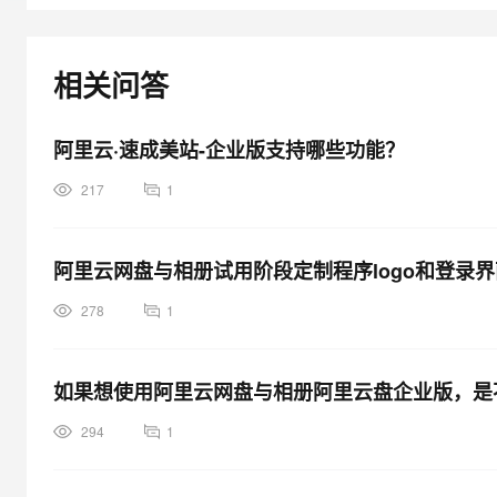
大模型解决方案
迁移与运维管理
快速部署 Dify，高效搭建 
相关问答
专有云
10 分钟在聊天系统中增加
阿里云·速成美站-企业版支持哪些功能？
217
1
阿里云网盘与相册试用阶段定制程序logo和登录
278
1
如果想使用阿里云网盘与相册阿里云盘企业版，是
294
1