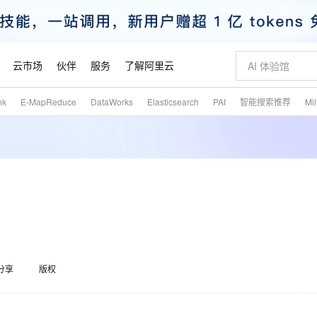
云市场
伙伴
服务
了解阿里云
nk
E-MapReduce
DataWorks
Elasticsearch
PAI
智能搜索推荐
Mi
AI 特惠
数据与 API
成为产品伙伴
企业增值服务
最佳实践
价格计算器
AI 场景体
基础软件
产品伙伴合
阿里云认证
市场活动
配置报价
大模型
自助选配和估算价格
新方式
睿译宝，AI翻译排版一步到位
智启 AI 普惠权益
产品生态集成认证中心
企业支持计划
云上春晚
域名与网站
千问官方 MaaS 平台，为开发者和 Agent 而生，新用户赠送 1 亿 + tokens 额度
Qwen Aud
AI Coding
阿里云Maa
2026 阿里云
云服务器 E
为企业打
数据集
Windows
大模型认证
模型
NEW
NEW
交付可用成果
值低价云产品抢先购
上传文档即自动完成翻译和格式还原
至高享 1亿+免费 tokens，加速 Al 应用落地
提供智能易用的域名与建站服务
智能编程，一键
安全可靠、
产品生态伙伴
专家技术服务
云上奥运之旅
弹性计算合作
阿里云中企出
手机三要素
宝塔 Linux
全部认证
价格优势
有专属领域专家
GLM-5.2：长任务时代开源旗舰模型
阿里云 OPC 创新助力计划
千问大模型
即刻拥有 DeepS
AI 电商营销
对象存储 O
大模型
产品生态伙伴工作台
企业增值服务台
云栖战略参考
云存储合作计
云栖大会
身份实名认证
CentOS
训练营
推动算力普惠，释放技术红利
最高返9万
多领域专家智能体,一键组建 AI 虚拟交付团队
快速构建应用程序和网站，即刻迈出上云第一步
至高百万元 Token 补贴，加速一人公司成长
多元化、高性能、安全可靠的大模型服务
真正可用的 1M 上下文,一次完成代码全链路开发
轻松解锁专属 Dee
从图文生成到
云上的中国
数据库合作计
活动全景
短信
Docker
图片和
站式影视创作平台
Hermes Agent，打造自进化智能体
Token Plan 模型订阅计划
数字证书管理服务（原SSL证书）
5 分钟轻松部署
AI 广告创作
无影云电脑
企业成长
NEW
信息公告
看见新力量
云网络合作计
OCR 文字识别
JAVA
证享300元代金券
可视化编排打通从文字构思到成片全链路闭环
全托管，含MySQL、PostgreSQL、SQL Server、MariaDB多引擎
自主进化，持久记忆，越用越聪明
Qwen3.8-Max 首发尝鲜，限时加量 10 倍，夜间低至2折
实现全站HTTPS，呈现可信的WEB访问
图文、视频一
随时随地安
魔搭 Mode
Kimi-K3
HappyHors
分享
版权
NEW
loud
服务实践
官网公告
金融模力时刻
Salesforce O
版
发票查验
全能环境
Claude Code + GStack 打造工程团队
千问办公，限时限量积分加倍
Qoder
低代码高效构
AI 建站
短信服务
型
NEW
作计划
Kimi 最新旗舰模型，长程编程与推理利器
让文字生成流
计划
创新中心
魔搭 ModelSc
健康状态
理服务
让AI从“聊天伙伴”进化为能干活的“数字员工”
安装技能 GStack，拥有专属 AI 工程团队
你的AI工作搭子，覆盖日常办公高频场景
面向真实软件的智能体编程平台
0 代码专业建
客户案例
天气预报查询
操作系统
态合作计划