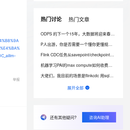
安全
我要投诉
e-1.1-I2V
Cosyvoice-V3-Flash
PolarDB
上云场景组合购
Milvus 弹性伸缩功能新增节
伴
漫剧创作，剧本、分镜、视频高效生成
100%兼容MySQL、PostgreSQL，兼容Oracle，支持集中和分布式
覆盖90%+业务场景，专享组合折扣价
点支持范围
畅自然，细节丰富
高表现力语音合成大模型，语音克隆听感自然
VPN
热门讨论
热门文章
ernetes 版 ACK
云聚AI 严选权益
AI 原生数据库服务发布
SSL 证书
2V
Fun-ASR
，一键激活高效办公新体验
理容器应用的 K8s 服务
精选AI产品，从模型到应用全链提效
Agent 数据网关
文戏情感细腻自然，动作戏激烈拳拳到肉，实现更强表演能力
支持中英文自由切换，具备更强的噪声鲁棒性
ODPS 的下一个15年，大数据将迎来春天还是寒冬？
堡垒机
AI 用量加速计划
E4%B8%9A
云原生数据库 PolarDB
P人出游，你是否需要一个懂你更懂规划的AI导游呢？来搭建专属文旅问答机器人吧
防火墙
、识别商机，让客服更高效、服务更出色。
新老同享，达量后返
Agentic Database 发布
C%E4%BA%
Flink CDC任务从savepoint/checkpoints状态中恢复作业错误问题
主机安全
应用
aillm-
机器学习PAI的max compute如何收费呢？比较care 费用，这样是不是就只有计算费用？
千问办公
NEW
AI 应用及服务市场
的智能体编程平台
一站式AI生产力平台
大佬们，我目前的场景是flinkcdc 用sql将mongo数据同步到es，有人做过这样的场景吗？
举报
AI 应用
flink cdc接入备库B，类似这种情况咋解决的呢?
伶鹊
展开全部
企业级人与Agent协作平台，接入和调度多个数字员工
智能客服平台，对话机器人、对话分析、智能外呼
大模型
Flink CDC taskManager 一直再报下面信息，不知道是不是有什么问题？
大模型服务平台百炼 - 全妙
自然语言处理
在DataWorks上使用PyODPS获取调度参数？
应用创作平台
多模态内容创作工具，已接入 DeepSeek
数据标注
如何用实时数据同步打破企业数据孤岛？
还有其他疑问?
咨询AI助理
机器学习
DataWorks如何实现数据质量的监控？