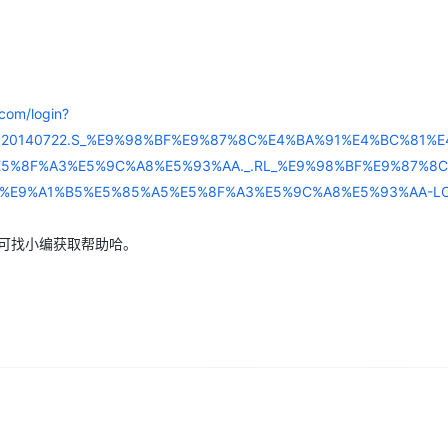
Deepseek-v4-pro
HappyHors
同享
万小智 AI 建站低至 15元/月
Qoder CN
AI 短剧/漫剧
云原生数据库 
快递物流查询
WordPress
成为服务伙
高校合作
点，立即开启云上创新
覆盖公网/内网、递归/权威、移动APP等全场景解析服务
送.CN域名，送备案服务码
基于千问大模型等，支持代码智能生成、研发智能问答
AI助力短剧
态智能体模型
旗舰 MoE 大模型，百万上下文与顶尖推理能力
图生视频，流
Ubuntu
服务生态伙伴
云工开物
企业应用
Works
Night Plan 支持 Qwen 3.8-Max
云原生大数据计算服务 MaxCompute
AI 办公
容器服务 Kub
NEW
GLM-5.2
Wan2.7-T
Red Hat
30+ 款产品免费体验
Data Agent 驱动的一站式 Data+AI 开发治理平台
夜间 5 折，Qwen/Meoo/TokenPlan 客户专享
面向分析的企业级SaaS模式云数据仓库
AI智能应用
提供一站式管
科研合作
视觉 Coding、空间感知、多模态思考等全面升级
1M上下文，专为长程任务能力而生
.com/login?
ERP
堂（旗舰版）
SUSE
智能客服
&scm=20140722.S_%E9%98%BF%E9%87%8C%E4%BA%91%E4%BC%81%
CRM
防护产品
2个月
自动承接线索
5%8F%A3%E5%9C%A8%E5%93%AA._.RL_%E9%98%BF%E9%87%8
建站小程序
OA 办公系统
AI 应用构建
大模型原生
E9%A1%B5%E5%85%A5%E5%8F%A3%E5%9C%A8%E5%93%AA-LOC_
力提升
财税管理
模板建站
Qoder
大模型服务平台百炼-应用模版
HOT
NEW
可找小编获取帮助哈。
面向真实软件
个人版上线、团队版降价；千问3.8-Max首发发尝鲜
丰富多元化的应用模版和解决方案
400电话
定制建站
万有无界
大模型服务平台百炼-智能体
方案
广告营销
模板小程序
的模型效果
灵活可视化地构建企业级 Agent
定制小程序
秒悟
人工智能平台 PAI
APP 开发
云端极速 AI 
新一代 AI 视频生成模型，深度适配广告营销等场景
AI Native 的算法工程平台，一站式完成建模、训练、推理服务部署
建站系统