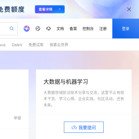
文档
备案
控制台
注册
登录
lvus
DataV
免费试用
探索云世界
验
作计划
器
AI 活动
专业服务
服务伙伴合作计划
开发者社区
加入我们
产品动态
服务平台百炼
阿里云 OPC 创新助力计划
一站式生成采购清单，支持单品或批量购买
io：打造专属 AI 语音助手
S产品伙伴计划（繁花）
峰会
CS
造的大模型服务与应用开发平台
一句话生成原生可编辑精美 PPT 文稿
AI 生产力先锋
Al MaaS 服务伙伴赋能合作
域名
博文
Careers
至高可申请百万元
Qwen3.8-Max 模型上线
开启高性价比 AI 编程新体验
弹性可伸缩的云计算服务
Qwen-Audio-3.0-Realtime 端到端实时语音角色扮演
输入一句话想法, 轻松生成专业的 PPT
先锋实践拓展 AI 生产力的边界
Token 补贴，五大权
计划
海大会
伙伴信用分合作计划
商标
问答
社会招聘
大数据与机器学习
益加速 OPC 成功
eek-V4-Pro
SS
一键部署幻兽帕鲁游戏服务器
飞天发布时刻
HOT
Open Search 向量检索版支
划
备案
电子书
校园招聘
pSeek-V4-Pro
视频创作，一键激活电商全链路生产力
大数据领域前沿技术分享与交流，这里不止有技
稳定、安全、高性价比、高性能的云存储服务
一键购买专属联机服务器，轻松开启游戏
所见，即是所愿
持视频检索 Pipeline 功能
更多支持
术干货、学习心得、企业实践、社区活动，还有
划
公司注册
镜像站
视频生成
语音识别与合成
专属 QwenPaw
漫剧工坊：一站式动画创作平台
AI 实训营
未来。
HOT
应用身份服务 (IDaaS)
合作伙伴培训与认证
划
上云迁移
站生成，高效打造优质广告素材
全接入的云上超级电脑
从聊天伙伴进化为能主动干活的本地数字员工
快速生产连贯的高质量长漫剧
从基础到进阶，Agent 创客手把手教你
OpenClaw 管理能力上线
lScope
我要反馈
e-1.1-T2V
Qwen3-TTS-Flash
举报
查询合作伙伴
n Alibaba Cloud ISV 合作
代维服务
建企业门户网站
10 分钟搭建微信、支付宝小程序
MaxCompute MaxFrame 提
畅细腻的高质量视频
离线语音合成大模型，多语言方言自适应，低延迟高稳定
我要提问
创新加速
ope
登录合作伙伴管理后台
我要建议
站，无忧落地极速上线
以可视化方式快速构建移动和 PC 门户网站
国内短信简单易用，安全可靠，秒级触达，全球覆盖200+国家和地区。
高效部署网站，快速应用到小程序
供自动弹性内存功能