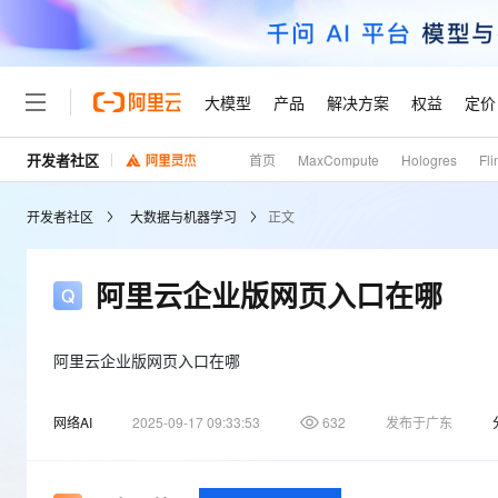
大模型
产品
解决方案
权益
定价
开发者社区
首页
MaxCompute
Hologres
Fli
大模型
产品
解决方案
权益
定价
云市场
伙伴
服务
了解阿里云
精选产品
精选解决方案
普惠上云
产品定价
精选商城
成为销售伙伴
售前咨询
为什么选择阿里云
千问AI平台
开发者社区
大数据与机器学习
正文
了解云产品的定价详情
大模型服务平台百炼
千问办公，解锁你的工作
普惠上云 官方力荐
分销伙伴
在线服务
网站建设
什么是云计算
大
大模型服务与应用平台
企业级Agent产品，直接
云服务器38元/年起，超
咨询伙伴
多端小程序
技术领先
阿里云企业版网页入口在哪
云上成本管理
售后服务
轻量应用服务器
Agency Agents：拥
官方推荐返现计划
大模型
精选产品
精选解决方案
Salesforce 国际版订阅
稳定可靠
管理和优化成本
推荐新用户得奖励，单订单
销售伙伴合作计划
自助服务
友盟天域
安全合规
人工智能与机器学习
AI
阿里云企业版网页入口在哪
文本生成
云数据库 RDS
HappyHorse 打造一
云工开物
无影生态合作计划
在线服务
观测云
分析师报告
高校专属算力普惠，学生认
计算
互联网应用开发
Qwen3.8-Max
网络AI
2025-09-17 09:33:53
632
发布于广东
HOT
Salesforce On Alibaba C
工单服务
Tuya 物联网平台阿里云
研究报告与白皮书
人工智能平台 PAI
快速拥有专属 OpenClaw
大模
Consulting Partner 合
大数据
容器
智能体时代全能旗舰模型
免费试用
短信专区
一站式AI开发、训练和推
蓝凌 OA
AI 大模型销售与服务生
现代化应用