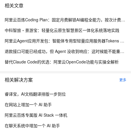
com.intellij.platform.instanceContainer.instantiation.InstantiateK
相关文章
t.instantiate(instantiate.kt:288)
阿里云百炼Coding Plan：固定月费解锁AI编程全能力，按次计费告别Token焦虑
at
中科智旅・景游宝：轻量化云原生智慧景区一体化系统落地实践
com.intellij.platform.instanceContainer.instantiation.InstantiateK
t.instantiate(instantiate.kt:40)
阿里云Agent应用开发包：智能体专用型轻量应用服务器Tokens 2亿、4亿及8亿，首月5折活动
at
退款接口可能已经成功，但 Agent 没收到响应：这时候能不能重试？
com.intellij.serviceContainer.ServiceInstanceInitializer.createIns
替代Claude Code的优选：阿里云OpenCode功能与实操全解析
tance$suspendImpl(ServiceInstanceInitializer.kt:30)
at
相关解决方案
更多
com.intellij.serviceContainer.ServiceInstanceInitializer.createIns
tance(ServiceInstanceInitializer.kt)
睿译宝，AI文档翻译排版一步到位
在网站上增加一个 AI 助手
at
com.intellij.platform.instanceContainer.internal.LazyInstanceHol
阿里云百炼专属版 AI Stack 一体机
der$initialize$1$1.invokeSuspend(LazyInstanceHolder.kt:163)
在聊天系统中增加一个 AI 助手