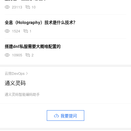
(ActionManagerImpl.kt:131)
23113
10
at
全息（Holography）技术是什么技术？
java.base/java.lang.invoke.MethodHandle.invokeWithArgument
1524
1
s(MethodHandle.java:733)
at
搭建dnf私服需要大概啥配置的
com.intellij.platform.instanceContainer.instantiation.InstantiateK
10905
2
t.instantiate$lambda$0(instantiate.kt:47)
at
云效DevOps
com.intellij.platform.instanceContainer.instantiation.InstantiateK
通义灵码
t.instantiate$lambda$8$lambda$7(instantiate.kt:289)
通义灵码智能编码助手
at
com.intellij.platform.instanceContainer.instantiation.InstantiateK
t.withStoredTemporaryContext(instantiate.kt:306)
我要提问
at