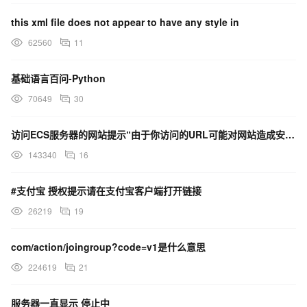
arentGroup(ActionManagerImpl.kt:803)
this xml file does not appear to have any style in
at
62560
11
com.intellij.openapi.actionSystem.impl.ActionManagerImpl.proc
essAddToGroupNode(ActionManagerImpl.kt:762)
基础语言百问-Python
70649
30
at
com.intellij.openapi.actionSystem.impl.ActionManagerImpl.proc
访问ECS服务器的网站提示“由于你访问的URL可能对网站造成安全威胁，您的访问被阻断”，这是什么原因？
essActionElement(ActionManagerImpl.kt:503)
143340
16
at
com.intellij.openapi.actionSystem.impl.ActionManagerImpl.regis
#支付宝 授权提示请在支付宝客户端打开链接
terPluginActions(ActionManagerImpl.kt:369)
26219
19
at
com/action/joingroup?code=v1是什么意思
com.intellij.openapi.actionSystem.impl.ActionManagerImpl.doR
224619
21
egisterActions(ActionManagerImpl.kt:230)
at com.intellij.openapi.actionSystem.impl.ActionManagerImpl.
服务器一直显示 停止中