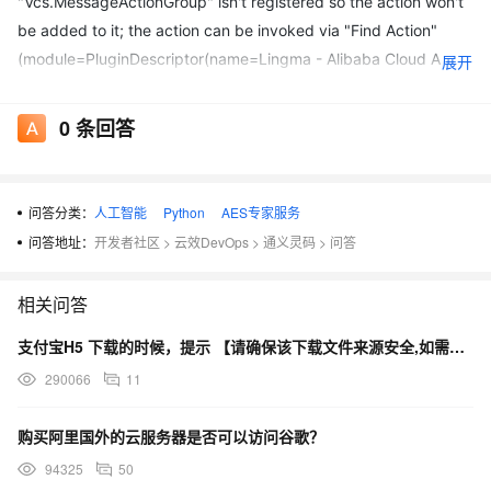
"Vcs.MessageActionGroup" isn't registered so the action won't
be added to it; the action can be invoked via "Find Action"
(module=PluginDescriptor(name=Lingma - Alibaba Cloud AI
展开
Coding Assistant, id=com.alibabacloud.intellij.cosy,
descriptorPath=plugin.xml,
0
条回答
path=~\AppData\Roaming\JetBrains\PyCharm2025.1\plugins\fr
ontend\lingma-jetbrains, version=2.5.6, package=null,
isBundled=false))
问答分类：
人工智能
Python
AES专家服务
问答地址：
开发者社区
>
云效DevOps
>
通义灵码
>
问答
at
com.intellij.openapi.actionSystem.impl.ActionManagerImplKt.re
相关问答
portActionError(ActionManagerImpl.kt:1606)
支付宝H5 下载的时候，提示 【请确保该下载文件来源安全,如需浏览,请长按网址复制后使用浏览器访问】
at
com.intellij.openapi.actionSystem.impl.ActionManagerImplKt.ac
290066
11
cess$reportActionError(ActionManagerImpl.kt:1)
购买阿里国外的云服务器是否可以访问谷歌？
at
94325
50
com.intellij.openapi.actionSystem.impl.ActionManagerImpl.getP