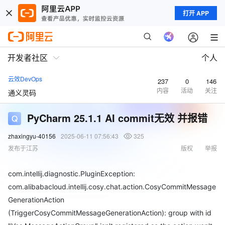
打开 APP
开发者社区
个人
云效DevOps
237
0
146
内容
活动
关注
通义灵码
PyCharm 25.1.1 AI commit无效 并报错
zhaxingyu-40156
2025-06-11 07:56:43
325
发布于江苏
版权
举报
com.intellij.diagnostic.PluginException:
com.alibabacloud.intellij.cosy.chat.action.CosyCommitMessage
GenerationAction
(TriggerCosyCommitMessageGenerationAction): group with id