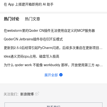
at
在 App 上搭建开箱即用的 AI 助手
com.intellij.platform.instanceContainer.internal.LazyInstanceHol
der$initialize$1$1.invoke(LazyInstanceHolder.kt)
热门讨论
热门文章
at
com.intellij.platform.instanceContainer.internal.LazyInstanceHol
在webstorm里的Qoder CN插件无法使用自定义的MCP服务器
der$initialize$1$1.invoke(LazyInstanceHolder.kt)
QoderCN Jetbrains插件存在EDT反模式
at
更新到2.5.0后经常引起PyCharm闪退，后续多次重启在更新项目索引的时候闪退退
kotlinx.coroutines.intrinsics.UndispatchedKt.startUndispatched
idea通义灵码cpu占用、磁盘写入极高
OrReturn(Undispatched.kt:62)
为什么 qoder work 不能像 workbuddy 那样，开放使用第三方 api？
at
Qoder 导入 Cursor 设置长时间卡住，始终无法完成导入
展开全部
kotlinx.coroutines.BuildersKt__Builders_commonKt.withContext(
Builders.common.kt:163)
idea lingma 插件磁盘占用100%
关于通义灵码智能问答断流问题！
at kotlinx.coroutines.BuildersKt.withContext(Unknown Source)
关注我们：
新浪微博
个人账号 BYOK 功能已被企业管理员禁用，请联系管理员了解详情。
at