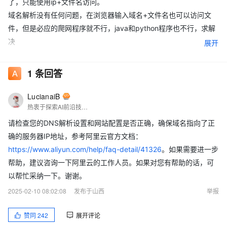
了，只能使用ip+文件名访问。
域名解析没有任何问题，在浏览器输入域名+文件名也可以访问文
件，但是必应的爬网程序就不行，java和python程序也不行，求解
决
展开
操作系统为CentOS 7
1
条回答
LucianaiB
热衷于探索AI前沿技术，擅长AI与Mass平台相关的产品推广与代理类文章评测宣传，欢迎交流。 文章结尾联系我。MCP开发者 | Agent开发者 | RPA开发者 | 阿里云社区专家博主｜支付宝社区优秀创作博主｜腾讯云创作之星｜极星会KOL｜影刀+实在 双RPA高级认证｜51CTO TOP红人
请检查您的DNS解析设置和网站配置是否正确，确保域名指向了正
确的服务器IP地址，参考阿里云官方文档：
https://www.aliyun.com/help/faq-detail/41326
。如果需要进一步
帮助，建议咨询一下阿里云的工作人员。如果对您有帮助的话，可
以帮忙采纳一下。谢谢。
2025-02-10 08:02:08
发布于山西
举报
赞同
242
展开评论