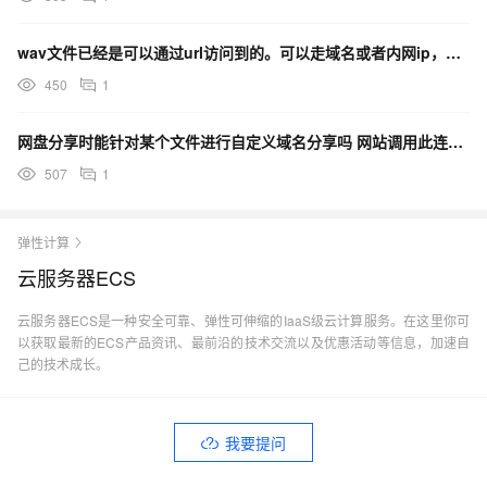
wav文件已经是可以通过url访问到的。可以走域名或者内网ip，如果传内网ip到你们那做识别可以吗
450
1
网盘分享时能针对某个文件进行自定义域名分享吗 网站调用此连接能否浏览?
507
1
弹性计算
云服务器ECS
云服务器ECS是一种安全可靠、弹性可伸缩的IaaS级云计算服务。在这里你可
以获取最新的ECS产品资讯、最前沿的技术交流以及优惠活动等信息，加速自
己的技术成长。
我要提问