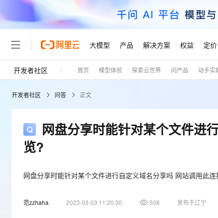
大模型
产品
解决方案
权益
定价
开发者社区
首页
模型体验
探索云世界
问产品
动手实
大模型
产品
解决方案
权益
定价
云市场
伙伴
服务
了解阿里云
精选产品
精选解决方案
普惠上云
产品定价
精选商城
成为销售伙伴
售前咨询
为什么选择阿里云
千问AI平台
开发者社区
问答
正文
了解云产品的定价详情
大模型服务平台百炼
千问办公，解锁你的工作
普惠上云 官方力荐
分销伙伴
在线服务
网站建设
什么是云计算
大
大模型服务与应用平台
企业级Agent产品，直接
云服务器38元/年起，超
咨询伙伴
多端小程序
技术领先
网盘分享时能针对某个文件进行
云上成本管理
售后服务
轻量应用服务器
Agency Agents：拥
官方推荐返现计划
大模型
精选产品
精选解决方案
Salesforce 国际版订阅
稳定可靠
览?
管理和优化成本
推荐新用户得奖励，单订单
销售伙伴合作计划
自助服务
友盟天域
安全合规
人工智能与机器学习
AI
文本生成
云数据库 RDS
HappyHorse 打造一
云工开物
无影生态合作计划
在线服务
观测云
分析师报告
高校专属算力普惠，学生认
网盘分享时能针对某个文件进行自定义域名分享吗 网站调用此连
计算
互联网应用开发
Qwen3.8-Max
HOT
Salesforce On Alibaba C
工单服务
Tuya 物联网平台阿里云
研究报告与白皮书
人工智能平台 PAI
快速拥有专属 OpenClaw
大模
Consulting Partner 合
大数据
容器
智能体时代全能旗舰模型
范zzhaha
2023-03-03 11:20:30
508
发布于辽宁
免费试用
短信专区
一站式AI开发、训练和推
蓝凌 OA
AI 大模型销售与服务生
现代化应用