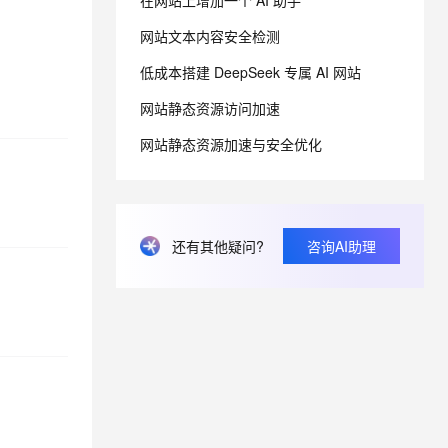
在网站上增加一个 AI 助手
网站文本内容安全检测
息提取
与 AI 智能体进行实时音视频通话
低成本搭建 DeepSeek 专属 AI 网站
从文本、图片、视频中提取结构化的属性信息
构建支持视频理解的 AI 音视频实时通话应用
网站静态资源访问加速
t.diy 一步搞定创意建站
构建大模型应用的安全防护体系
通过自然语言交互简化开发流程,全栈开发支持
通过阿里云安全产品对 AI 应用进行安全防护
网站静态资源加速与安全优化
还有其他疑问?
咨询AI助理