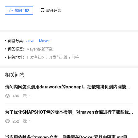
赞同
152
展开评论
问答分类：
Java
Maven
问答标签：
Maven依赖下载
问答地址：
开发者社区
>
开发与运维
>
问答
相关问答
请问内网怎么调用dataworks的openapi，把依赖拷贝到内网缺失很多在maven仓库的包
486
1
为了优化SNAPSHOT包的版本检测，对maven仓库进行了哪些优化？
252
1
当应用依赖多个maven仓库，且需要在Docker容器中隔离.m2目录时，如何解决这一问题？