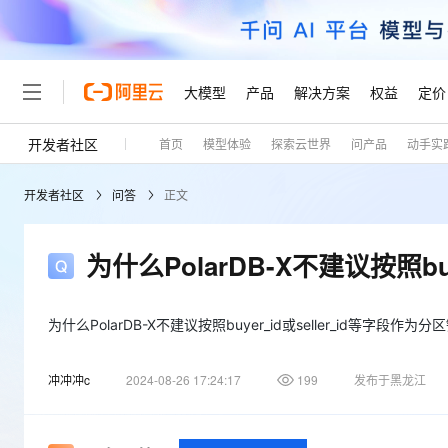
大模型
产品
解决方案
权益
定价
开发者社区
首页
模型体验
探索云世界
问产品
动手实
大模型
产品
解决方案
权益
定价
云市场
伙伴
服务
了解阿里云
精选产品
精选解决方案
普惠上云
产品定价
精选商城
成为销售伙伴
售前咨询
为什么选择阿里云
千问AI平台
开发者社区
问答
正文
了解云产品的定价详情
大模型服务平台百炼
睿译宝，AI翻译排版一
普惠上云 官方力荐
分销伙伴
在线服务
网站建设
什么是云计算
大
大模型服务与应用平台
上传文档即自动完成翻译和
云服务器38元/年起，超
咨询伙伴
多端小程序
技术领先
为什么PolarDB-X不建议按照bu
云上成本管理
售后服务
轻量应用服务器
GLM-5.2：长任务时代
官方推荐返现计划
大模型
精选产品
精选解决方案
Salesforce 国际版订阅
稳定可靠
管理和优化成本
推荐新用户得奖励，单订单
销售伙伴合作计划
自助服务
友盟天域
安全合规
人工智能与机器学习
AI
为什么PolarDB-X不建议按照buyer_id或seller_id等字段作为分
文本生成
云数据库 RDS
Hermes Agent，打造
云工开物
无影生态合作计划
在线服务
观测云
分析师报告
自主进化，持久记忆，越用
高校专属算力普惠，学生认
计算
互联网应用开发
Qwen3.8-Max
冲冲冲c
2024-08-26 17:24:17
199
发布于黑龙江
HOT
Salesforce On Alibaba C
工单服务
Tuya 物联网平台阿里云
研究报告与白皮书
人工智能平台 PAI
快速拥有专属 OpenClaw
大模
Consulting Partner 合
大数据
容器
智能体时代全能旗舰模型
免费试用
短信专区
一站式AI开发、训练和推
蓝凌 OA
AI 大模型销售与服务生
现代化应用