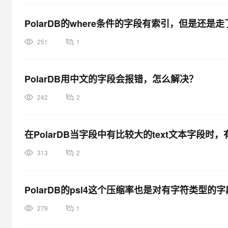
PolarDB的where条件的字段有索引，但是还
251
1
PolarDB用中文的字段会报错，怎么解决？
242
2
在PolarDB当字段中有比较大的text文本字段
313
2
PolarDB的psl4这个压缩率也是对有字符类型的字段
279
1