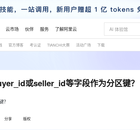
云市场
伙伴
服务
了解阿里云
践
官方博客
考认证
TIANCHI大赛
活动广场
下载
AI 特惠
数据与 API
成为产品伙伴
企业增值服务
最佳实践
价格计算器
AI 场景体
基础软件
产品伙伴合
阿里云认证
市场活动
配置报价
大模型
自助选配和估算价格
步到位
智启 AI 普惠权益
产品生态集成认证中心
企业支持计划
云上春晚
域名与网站
Qwen Audio：打造专属 AI 语音助手
千问官方 MaaS 平台，为开发者和 Agent 而生，新用户赠送 1 亿 + tokens 额度
一句话生成原生
AI Coding
阿里云Maa
2026 阿里云
云服务器 E
为企业打
数据集
Windows
大模型认证
模型
NEW
NEW
格式还原
值低价云产品抢先购
至高享 1亿+免费 tokens，加速 Al 应用落地
提供智能易用的域名与建站服务
Qwen-Audio-3.0-Realtime 端到端实时语音角色扮演
输入一句话想法,
智能编程，一键
安全可靠、
产品生态伙伴
专家技术服务
云上奥运之旅
弹性计算合作
阿里云中企出
手机三要素
宝塔 Linux
全部认证
yer_id或seller_id等字段作为分区键？
价格优势
开源旗舰模型
即刻拥有 DeepSeek-V4-Pro
阿里云 OPC 创新助力计划
千问大模型
一键部署幻兽
AI 电商营销
对象存储 O
大模型
产品生态伙伴工作台
企业增值服务台
云栖战略参考
云存储合作计
云栖大会
身份实名认证
CentOS
训练营
推动算力普惠，释放技术红利
最高返9万
真正可用的 1M 上下文,一次完成代码全链路开发
快速构建应用程序和网站，即刻迈出上云第一步
轻松解锁专属 DeepSeek-V4-Pro
至高百万元 Token 补贴，加速一人公司成长
多元化、高性能、安全可靠的大模型服务
一键购买专属
从图文生成到
云上的中国
数据库合作计
活动全景
短信
Docker
区键？
图片和
自进化智能体
5 分钟轻松部署专属 QwenPaw
Token Plan 模型订阅计划
数字证书管理服务（原SSL证书）
高效搭建 AI
AI 广告创作
无影云电脑
企业成长
NEW
HOT
信息公告
看见新力量
云网络合作计
OCR 文字识别
JAVA
越聪明
证享300元代金券
全托管，含MySQL、PostgreSQL、SQL Server、MariaDB多引擎
Qwen3.8-Max 首发尝鲜，限时加量 10 倍，夜间低至2折
实现全站 HTTPS，呈现可信的 Web 访问
从聊天伙伴进化为能主动干活的本地数字员工
图文、视频一
随时随地安
魔搭 Mode
Kimi-K3
HappyHors
分享
版权
NEW
loud
服务实践
官网公告
金融模力时刻
Salesforce O
版
发票查验
全能环境
Claude Code + GStack 打造工程团队
千问办公，限时限量积分加倍
Qoder
低代码高效构
AI 建站
短信服务
型
NEW
作计划
Kimi 最新旗舰模型，长程编程与推理利器
让文字生成流
计划
创新中心
魔搭 ModelSc
健康状态
理服务
让AI从“聊天伙伴”进化为能干活的“数字员工”
安装技能 GStack，拥有专属 AI 工程团队
你的AI工作搭子，覆盖日常办公高频场景
面向真实软件的智能体编程平台
0 代码专业建
客户案例
天气预报查询
操作系统
态合作计划