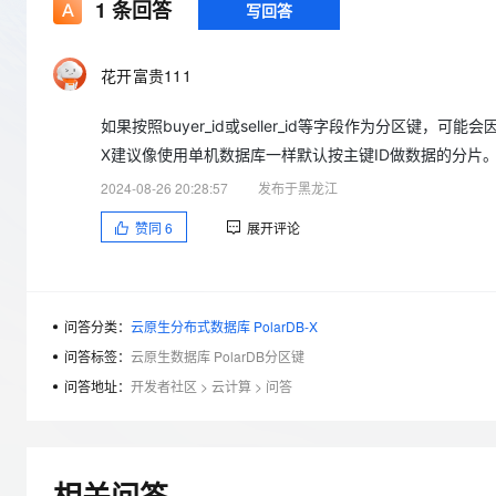
存储
天池大赛
1
条回答
写回答
Qwen3.7-Plus
云解析DNS
解决方案免费试用 新老
电子合同
最高领取价值200元试用
能看、能想、能动手的多模
安全
网络与CDN
AI 算法大赛
畅捷通
花开富贵111
大数据开发治理平台 Data
AI 产品 免费试用
网络
安全
云开发大赛
Qwen3-VL-Plus
Tableau 订阅
1亿+ 大模型 tokens 和 
如果按照buyer_id或seller_id等字段作为分区键
可观测
入门学习赛
中间件
AI空中课堂在线直播课
云防火墙
140+云产品 免费试用
X建议像使用单机数据库一样默认按主键ID做数据的分片
上云与迁云
云原生的云上边界网络安全
产品新客免费试用，最长1
数据库
2024-08-26 20:28:57
发布于黑龙江
生态解决方案
大模型服务
企业出海
大模型ACA认证体验
大数据计算
赞同
6
展开评论
助力企业全员 AI 认知与能
行业生态解决方案
千问AI平台-Token Plan
政企业务
媒体服务
开发者生态解决方案
企业服务与云通信
问答分类：
云原生分布式数据库 PolarDB-X
千问AI平台-模型体验
AI 开发和 AI 应用解决
在线体验全尺寸、多种模态
问答标签：
云原生数据库 PolarDB分区键
域名与网站
问答地址：
开发者社区
>
云计算
>
问答
Happy 系列大模型
终端用户计算
Serverless
相关问答
开发工具