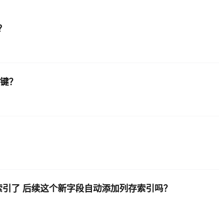
AI 应用
10分钟微调：让0.6B模型媲美235B模
多模态数据信
？
型
依托云原生高可用架构,实现Dify私有化部署
用1%尺寸在特定领域达到大模型90%以上效果
一个 AI 助手
超强辅助，Bol
即刻拥有 DeepSeek-R1 满血版
在企业官网、通讯软件中为客户提供 AI 客服
多种方案随心选，轻松解锁专属 DeepSeek
表键？
 索引了 后续这个新字段自动添加列存索引吗？