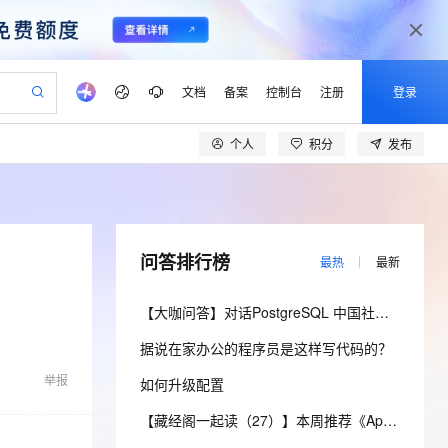
文档
备案
控制台
注册
登录
个人
积分
发布
验
作计划
器
AI 活动
专业服务
服务伙伴合作计划
开发者社区
加入我们
产品动态
服务平台百炼
阿里云 OPC 创新助力计划
一站式生成采购清单，支持单品或批量购买
可编辑精美 PPT 文稿
S产品伙伴计划（繁花）
峰会
CS
造的大模型服务与应用开发平台
Agency Agents：拥有专属领域专家
AI 生产力先锋
Al MaaS 服务伙伴赋能合作
域名
博文
Careers
PolarDB Agentic Database
至高可申请百万元
 轻松生成专业的 PPT
开启高性价比 AI 编程新体验
弹性可伸缩的云计算服务
先锋实践拓展 AI 生产力的边界
发布
多领域专家智能体,一键组建 AI 虚拟交付团队
Token 补贴，五大权
计划
海大会
伙伴信用分合作计划
商标
问答
社会招聘
问答排行榜
最热
最新
益加速 OPC 成功
帕鲁游戏服务器
SS
HappyHorse 打造一站式影视创作平台
飞天发布时刻
HOT
秒悟 Meoo CLI 支持一键部
划
备案
电子书
校园招聘
联机服务器，轻松开启游戏
视频创作，一键激活电商全链路生产力
稳定、安全、高性价比、高性能的云存储服务
所见，即是所愿
署项目至阿里云账号
可视化编排打通从文字构思到成片全链路闭环
更多支持
【大咖问答】对话PostgreSQL 中国社区发起人之一，阿里云数据库高级专家 德哥
划
公司注册
镜像站
视频生成
语音识别与合成
 智能体与工作流应用
漫剧工坊：一站式动画创作平台
AI 实训营
Flink OSS 支持
据说在家办公的程序员是这样写代码的？
合作伙伴培训与认证
划
上云迁移
站生成，高效打造优质广告素材
全接入的云上超级电脑
通过阿里云百炼高效搭建AI应用,助力高效开发
快速生产连贯的高质量长漫剧
从基础到进阶，Agent 创客手把手教你
AssumeRole 角色自定义
lScope
我要反馈
e-1.1-T2V
Qwen3-TTS-Flash
举报
如何升级配置
查询合作伙伴
n Alibaba Cloud ISV 合作
代维服务
建企业门户网站
10 分钟搭建微信、支付宝小程序
百炼 Qwen3.7-Flash 系列模
畅细腻的高质量视频
离线语音合成大模型，多语言方言自适应，低延迟高稳定
创新加速
ope
登录合作伙伴管理后台
【藏经阁一起读（27）】本周推荐《Apache Flink案例集（2022版）》，你有哪些心得？
我要建议
站，无忧落地极速上线
以可视化方式快速构建移动和 PC 门户网站
国内短信简单易用，安全可靠，秒级触达，全球覆盖200+国家和地区。
高效部署网站，快速应用到小程序
型发布