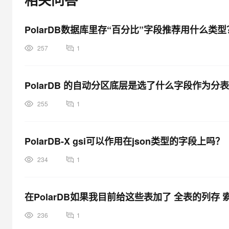
大模型解决方案
迁移与运维管理
快速部署 Dify，高效搭建 
PolarDB数据库里存“百分比”字段推荐用什么类型
专有云
257
1
10 分钟在聊天系统中增加
PolarDB 的自动分区底层是选了什么字段作为分
255
1
PolarDB-X gsi可以作用在json类型的字段上吗？
234
1
在PolarDB如果我目前给这些表加了 全表的列存
236
1