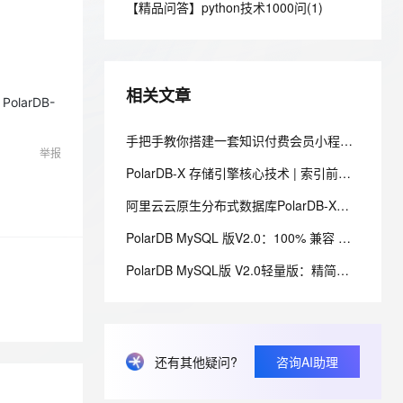
安全
【精品问答】python技术1000问(1)
我要投诉
e-1.1-I2V
Cosyvoice-V3-Flash
PolarDB
上云场景组合购
伴
Qoder CN V1.7.0 发布
漫剧创作，剧本、分镜、视频高效生成
100%兼容MySQL、PostgreSQL，兼容Oracle，支持集中和分布式
覆盖90%+业务场景，专享组合折扣价
畅自然，细节丰富
高表现力语音合成大模型，语音克隆听感自然
VPN
ernetes 版 ACK
云聚AI 严选权益
云安全中心 AI BAS 智能自动
SSL 证书
2V
Fun-ASR
，一键激活高效办公新体验
理容器应用的 K8s 服务
精选AI产品，从模型到应用全链提效
化模拟渗透攻击产品发布
相关文章
文戏情感细腻自然，动作戏激烈拳拳到肉，实现更强表演能力
支持中英文自由切换，具备更强的噪声鲁棒性
larDB-
堡垒机
AI 用量加速计划
DataWorks ChatBI 会话支持
防火墙
手把手教你搭建一套知识付费会员小程序系统：课程兑换码+分销裂变+会员体系完整实战
、识别商机，让客服更高效、服务更出色。
新老同享，达量后返
上传临时文件分析
举报
主机安全
应用
PolarDB-X 存储引擎核心技术 | 索引前缀压缩 - Prefix Compression
阿里云云原生分布式数据库PolarDB-X对接使用完全指南
千问办公
NEW
AI 应用及服务市场
的智能体编程平台
一站式AI生产力平台
PolarDB MySQL 版V2.0：100% 兼容 MySQL的国产自研数据库介绍
AI 应用
伶鹊
PolarDB MySQL版 V2.0轻量版：精简模式（PolarFlex）版本发布日志
企业级人与Agent协作平台，接入和调度多个数字员工
智能客服平台，对话机器人、对话分析、智能外呼
大模型
大模型服务平台百炼 - 全妙
自然语言处理
应用创作平台
多模态内容创作工具，已接入 DeepSeek
数据标注
还有其他疑问?
咨询AI助理
机器学习