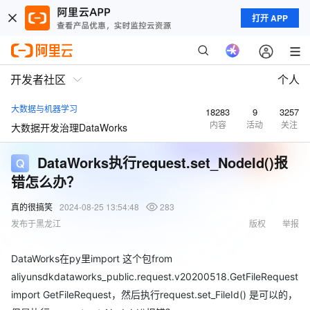
打开 APP
开发者社区
个人
大数据与机器学习
18283
9
3257
内容
活动
关注
大数据开发治理DataWorks
DataWorks执行request.set_NodeId()报
错怎么办？
真的很搞笑
2024-08-25 13:54:48
283
发布于黑龙江
版权
举报
DataWorks在py里import 这个包from
aliyunsdkdataworks_public.request.v20200518.GetFileRequest
import GetFileRequest，然后执行request.set_FileId() 是可以的，