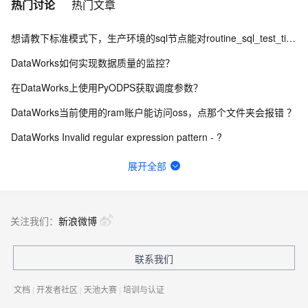
热门讨论
热门文章
想请教下标准模式下，生产环境的sql节点能对routine_sql_test_tianyi进行sel
DataWorks如何实现数据质量的监控？
在DataWorks上使用PyODPS获取调度参数？
DataWorks当前使用的ram账户能访问oss，点那个文件夹会报错 ？
DataWorks Invalid regular expression pattern - ?
DataWorks中ob作为数据源，在做数据集成的时候弹出上面的报错？
展开全部
数据来源：com.alibaba.fastjson.JSONException: syntax er
数据服务报429请求次数过多咋办呀
关注我们：
新浪微博
DataWorks固定列切分使用示例是什么？
联系我们
想问下DataWorks中创建机器学习（PAI）节点操作步骤是什么？
文档
|
开发者社区
|
天池大赛
|
培训与认证