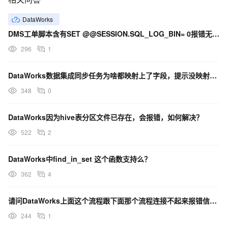
DataWorks
DMS工单脚本含有SET @@SESSION.SQL_LOG_BIN= 0报错无权限
296
1
DataWorks数据集成同步任务为啥都映射上了字段，提示没映射上 然后报错？
348
0
DataWorks因为hive表分区文件已存在，会报错，如何解决？
522
2
DataWorks中find_in_set 这个函数支持么？
362
4
请问DataWorks上面这个流程跟下面那个流程连接不起来报错信息又上角，那该如何操作呢？
244
1