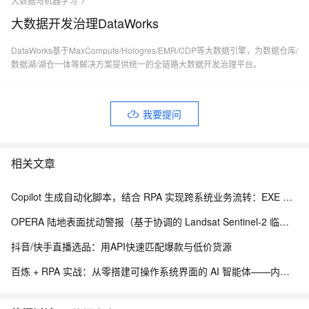
大数据与机器学习
大数据开发治理DataWorks
DataWorks基于MaxCompute/Hologres/EMR/CDP等大数据引擎，为数据仓库/
数据湖/湖仓一体等解决方案提供统一的全链路大数据开发治理平台。
我要提问
相关文章
Copilot 生成自动化脚本，结合 RPA 实现跨系统业务流转：EXE 打包与内网离线部署实践
OPERA 陆地表面扰动警报（基于协调的 Landsat Sentinel-2 临时产品，版本 0）
抖音/快手直播选品：用API快速匹配爆款与低价货源
百炼 + RPA 实战：从零搭建可操作系统界面的 AI 智能体——内网离线部署与 EXE 打包分发完整方案