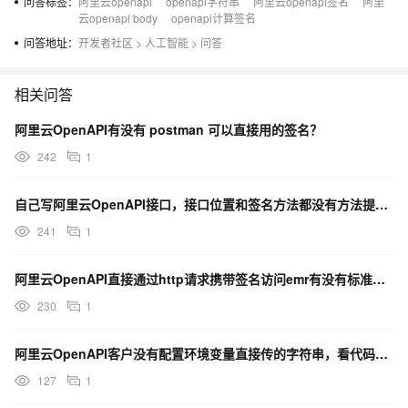
问答标签：
阿里云openapi
openapi字符串
阿里云openapi签名
阿里
云openapi body
openapi计算签名
问答地址：
开发者社区
>
人工智能
>
问答
相关问答
阿里云OpenAPI有没有 postman 可以直接用的签名？
242
1
自己写阿里云OpenAPI接口，接口位置和签名方法都没有方法提供，怎么解决？
241
1
阿里云OpenAPI直接通过http请求携带签名访问emr有没有标准格式？
230
1
阿里云OpenAPI客户没有配置环境变量直接传的字符串，看代码也没有什么特殊字符呢？
127
1