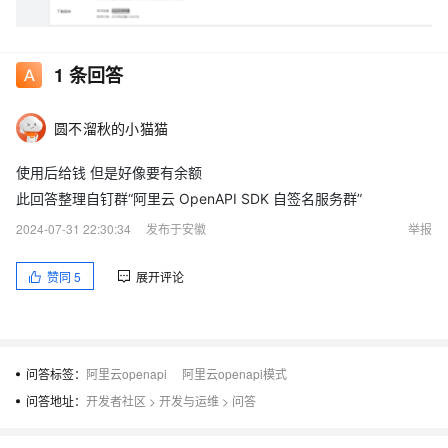
1
条回答
圆不溜秋的小猫猫
使用后给钱 但是好像要有余额
此回答整理自钉群“阿里云 OpenAPI SDK 自签名服务群”
2024-07-31 22:30:34
发布于安徽
举报
赞同
5
展开评论
问答标签：
阿里云openapi
阿里云openapi模式
问答地址：
开发者社区
>
开发与运维
>
问答