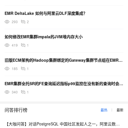
EMR DeltaLake 如何与阿里云DLF深度集成？
293
2
如何修改EMR集群impala的JVM堆内存大小
419
1
旧版ECM架构的Hadoop集群绑定的Gateway集群节点组在EMR管控无法升配
185
1
EMR集群全托SR的FE查询延迟指标p99监控在没有新的查询时会一直保持不变
340
1
问答排行榜
最热
最新
【大咖问答】对话PostgreSQL 中国社区发起人之一，阿里云数据库高级专家 德哥