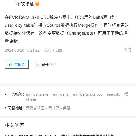
不吃核桃
在EMR DeltaLake CDC解决方案中，ODS层的Delta表（如
user_city_table）接收Source数据执行Merge操作，同时将变更的
数据持久化保存，这些变更数据（ChangeData）可用于下游的增
量更新。
2024-08-20 18:21:22
发布于山西
举报
赞同
8
展开评论
问答标签：
emr deltalake
emr delta
emr deltalake cdc
emr cdc
描
述emr
问答地址：
开发者社区
>
云计算
>
问答
相关问答