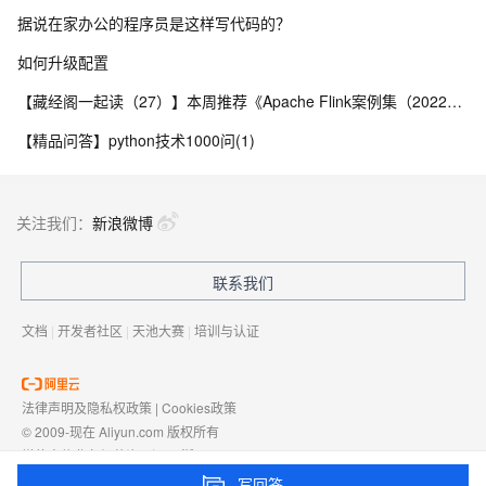
据说在家办公的程序员是这样写代码的？
如何升级配置
【藏经阁一起读（27）】本周推荐《Apache Flink案例集（2022版）》，你有哪些心得？
【精品问答】python技术1000问(1)
关注我们：
新浪微博
联系我们
文档
|
开发者社区
|
天池大赛
|
培训与认证
法律声明及隐私权政策
|
Cookies政策
© 2009-现在 Aliyun.com 版权所有
增值电信业务经营许可证：
浙B2-20080101
域名注册服务机构许可：
浙D3-20210002
写回答