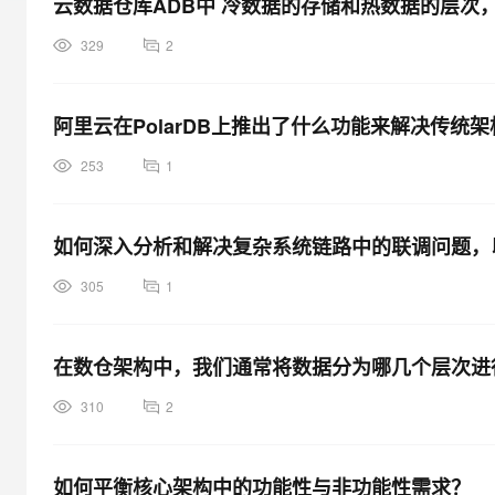
云数据仓库ADB中 冷数据的存储和热数据的层次
大模型解决方案
迁移与运维管理
329
2
快速部署 Dify，高效搭建 
专有云
阿里云在PolarDB上推出了什么功能来解决传统
10 分钟在聊天系统中增加
253
1
如何深入分析和解决复杂系统链路中的联调问题，
305
1
在数仓架构中，我们通常将数据分为哪几个层次进
310
2
如何平衡核心架构中的功能性与非功能性需求？