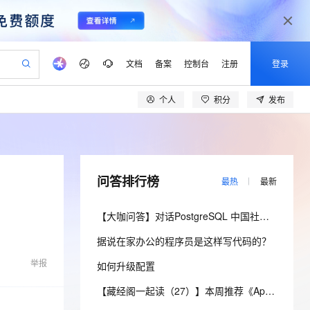
文档
备案
控制台
注册
登录
个人
积分
发布
验
作计划
器
AI 活动
专业服务
服务伙伴合作计划
开发者社区
加入我们
产品动态
服务平台百炼
阿里云 OPC 创新助力计划
一站式生成采购清单，支持单品或批量购买
io：打造专属 AI 语音助手
S产品伙伴计划（繁花）
峰会
CS
造的大模型服务与应用开发平台
一句话生成原生可编辑精美 PPT 文稿
AI 生产力先锋
Al MaaS 服务伙伴赋能合作
域名
博文
Careers
至高可申请百万元
Qwen3.8-Max 模型上线
开启高性价比 AI 编程新体验
弹性可伸缩的云计算服务
Qwen-Audio-3.0-Realtime 端到端实时语音角色扮演
输入一句话想法, 轻松生成专业的 PPT
先锋实践拓展 AI 生产力的边界
Token 补贴，五大权
计划
海大会
伙伴信用分合作计划
商标
问答
社会招聘
问答排行榜
最热
最新
益加速 OPC 成功
eek-V4-Pro
SS
一键部署幻兽帕鲁游戏服务器
飞天发布时刻
HOT
Open Search 向量检索版支
划
备案
电子书
校园招聘
pSeek-V4-Pro
视频创作，一键激活电商全链路生产力
稳定、安全、高性价比、高性能的云存储服务
一键购买专属联机服务器，轻松开启游戏
所见，即是所愿
持视频检索 Pipeline 功能
更多支持
【大咖问答】对话PostgreSQL 中国社区发起人之一，阿里云数据库高级专家 德哥
划
公司注册
镜像站
视频生成
语音识别与合成
专属 QwenPaw
漫剧工坊：一站式动画创作平台
AI 实训营
HOT
应用身份服务 (IDaaS)
据说在家办公的程序员是这样写代码的？
合作伙伴培训与认证
划
上云迁移
站生成，高效打造优质广告素材
全接入的云上超级电脑
从聊天伙伴进化为能主动干活的本地数字员工
快速生产连贯的高质量长漫剧
从基础到进阶，Agent 创客手把手教你
OpenClaw 管理能力上线
lScope
我要反馈
e-1.1-T2V
Qwen3-TTS-Flash
举报
如何升级配置
查询合作伙伴
n Alibaba Cloud ISV 合作
代维服务
建企业门户网站
10 分钟搭建微信、支付宝小程序
MaxCompute MaxFrame 提
畅细腻的高质量视频
离线语音合成大模型，多语言方言自适应，低延迟高稳定
创新加速
ope
登录合作伙伴管理后台
【藏经阁一起读（27）】本周推荐《Apache Flink案例集（2022版）》，你有哪些心得？
我要建议
站，无忧落地极速上线
以可视化方式快速构建移动和 PC 门户网站
国内短信简单易用，安全可靠，秒级触达，全球覆盖200+国家和地区。
高效部署网站，快速应用到小程序
供自动弹性内存功能