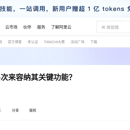
云市场
伙伴
服务
了解阿里云
践
官方博客
考认证
TIANCHI大赛
活动广场
下载
AI 特惠
数据与 API
成为产品伙伴
企业增值服务
最佳实践
价格计算器
AI 场景体
基础软件
产品伙伴合
阿里云认证
市场活动
配置报价
大模型
自助选配和估算价格
新方式
睿译宝，AI翻译排版一步到位
智启 AI 普惠权益
产品生态集成认证中心
企业支持计划
云上春晚
域名与网站
千问官方 MaaS 平台，为开发者和 Agent 而生，新用户赠送 1 亿 + tokens 额度
Qwen Aud
AI Coding
阿里云Maa
2026 阿里云
云服务器 E
为企业打
数据集
Windows
大模型认证
模型
NEW
NEW
交付可用成果
值低价云产品抢先购
上传文档即自动完成翻译和格式还原
至高享 1亿+免费 tokens，加速 Al 应用落地
提供智能易用的域名与建站服务
智能编程，一键
安全可靠、
产品生态伙伴
专家技术服务
云上奥运之旅
弹性计算合作
阿里云中企出
手机三要素
宝塔 Linux
全部认证
层次来容纳其关键功能？
价格优势
有专属领域专家
GLM-5.2：长任务时代开源旗舰模型
阿里云 OPC 创新助力计划
千问大模型
即刻拥有 DeepS
AI 电商营销
对象存储 O
大模型
产品生态伙伴工作台
企业增值服务台
云栖战略参考
云存储合作计
云栖大会
身份实名认证
CentOS
训练营
推动算力普惠，释放技术红利
最高返9万
多领域专家智能体,一键组建 AI 虚拟交付团队
快速构建应用程序和网站，即刻迈出上云第一步
至高百万元 Token 补贴，加速一人公司成长
多元化、高性能、安全可靠的大模型服务
真正可用的 1M 上下文,一次完成代码全链路开发
轻松解锁专属 Dee
从图文生成到
云上的中国
数据库合作计
活动全景
短信
Docker
图片和
站式影视创作平台
Hermes Agent，打造自进化智能体
Token Plan 模型订阅计划
数字证书管理服务（原SSL证书）
5 分钟轻松部署
AI 广告创作
无影云电脑
企业成长
NEW
信息公告
看见新力量
云网络合作计
OCR 文字识别
JAVA
证享300元代金券
可视化编排打通从文字构思到成片全链路闭环
全托管，含MySQL、PostgreSQL、SQL Server、MariaDB多引擎
自主进化，持久记忆，越用越聪明
Qwen3.8-Max 首发尝鲜，限时加量 10 倍，夜间低至2折
实现全站HTTPS，呈现可信的WEB访问
图文、视频一
随时随地安
魔搭 Mode
Kimi-K3
HappyHors
江
分享
版权
NEW
loud
服务实践
官网公告
金融模力时刻
Salesforce O
版
发票查验
全能环境
Claude Code + GStack 打造工程团队
千问办公，限时限量积分加倍
Qoder
低代码高效构
AI 建站
短信服务
型
NEW
作计划
Kimi 最新旗舰模型，长程编程与推理利器
让文字生成流
计划
创新中心
魔搭 ModelSc
健康状态
理服务
让AI从“聊天伙伴”进化为能干活的“数字员工”
安装技能 GStack，拥有专属 AI 工程团队
你的AI工作搭子，覆盖日常办公高频场景
面向真实软件的智能体编程平台
0 代码专业建
客户案例
天气预报查询
操作系统
态合作计划