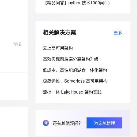
安全
【精品问答】python技术1000问(1)
我要投诉
e-1.1-I2V
Cosyvoice-V3-Flash
PolarDB
上云场景组合购
Milvus 弹性伸缩功能新增节
伴
漫剧创作，剧本、分镜、视频高效生成
100%兼容MySQL、PostgreSQL，兼容Oracle，支持集中和分布式
覆盖90%+业务场景，专享组合折扣价
点支持范围
畅自然，细节丰富
高表现力语音合成大模型，语音克隆听感自然
VPN
ernetes 版 ACK
云聚AI 严选权益
AI 原生数据库服务发布
SSL 证书
2V
Fun-ASR
，一键激活高效办公新体验
理容器应用的 K8s 服务
精选AI产品，从模型到应用全链提效
Agent 数据网关
相关解决方案
更多
文戏情感细腻自然，动作戏激烈拳拳到肉，实现更强表演能力
支持中英文自由切换，具备更强的噪声鲁棒性
堡垒机
AI 用量加速计划
云原生数据库 PolarDB
举报
防火墙
云上高可用架构
、识别商机，让客服更高效、服务更出色。
新老同享，达量后返
Agentic Database 发布
主机安全
应用
高效实现前后端分离架构升级
低成本、高性能的湖仓一体化架构
千问办公
NEW
AI 应用及服务市场
的智能体编程平台
一站式AI生产力平台
极简运维，Serverless 高可用架构
AI 应用
伶鹊
流批一体 LakeHouse 架构实践
企业级人与Agent协作平台，接入和调度多个数字员工
智能客服平台，对话机器人、对话分析、智能外呼
大模型
大模型服务平台百炼 - 全妙
自然语言处理
应用创作平台
多模态内容创作工具，已接入 DeepSeek
数据标注
还有其他疑问?
咨询AI助理
机器学习