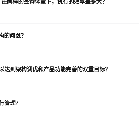
，在同样的查询体量下，执行的效率差多大？
AI 应用
10分钟微调：让0.6B模型媲美235B模
多模态数据信
型
依托云原生高可用架构,实现Dify私有化部署
用1%尺寸在特定领域达到大模型90%以上效果
架构的问题？
一个 AI 助手
超强辅助，Bol
即刻拥有 DeepSeek-R1 满血版
在企业官网、通讯软件中为客户提供 AI 客服
多种方案随心选，轻松解锁专属 DeepSeek
以达到架构调优和产品功能完善的双重目标？
行管理？