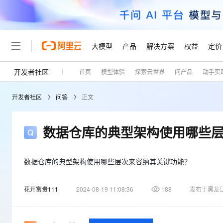
大模型
产品
解决方案
权益
定价
开发者社区
首页
模型体验
探索云世界
问产品
动手实
大模型
产品
解决方案
权益
定价
云市场
伙伴
服务
了解阿里云
精选产品
精选解决方案
普惠上云
产品定价
精选商城
成为销售伙伴
售前咨询
为什么选择阿里云
千问AI平台
开发者社区
问答
正文
了解云产品的定价详情
大模型服务平台百炼
千问办公，解锁你的工作
普惠上云 官方力荐
分销伙伴
在线服务
网站建设
什么是云计算
大
大模型服务与应用平台
企业级Agent产品，直接
云服务器38元/年起，超
咨询伙伴
多端小程序
技术领先
数据仓库的典型架构使用哪些
云上成本管理
售后服务
轻量应用服务器
Agency Agents：拥
官方推荐返现计划
大模型
精选产品
精选解决方案
Salesforce 国际版订阅
稳定可靠
管理和优化成本
推荐新用户得奖励，单订单
销售伙伴合作计划
自助服务
友盟天域
安全合规
人工智能与机器学习
AI
数据仓库的典型架构使用哪些层次来容纳其关键功能？
文本生成
云数据库 RDS
HappyHorse 打造一
云工开物
无影生态合作计划
在线服务
观测云
分析师报告
高校专属算力普惠，学生认
计算
互联网应用开发
Qwen3.8-Max
花开富贵111
2024-08-19 11:08:36
188
发布于黑龙
HOT
Salesforce On Alibaba C
工单服务
Tuya 物联网平台阿里云
研究报告与白皮书
人工智能平台 PAI
快速拥有专属 OpenClaw
大模
Consulting Partner 合
大数据
容器
智能体时代全能旗舰模型
免费试用
短信专区
一站式AI开发、训练和推
蓝凌 OA
AI 大模型销售与服务生
现代化应用