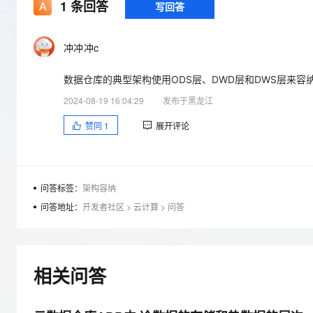
存储
天池大赛
1
条回答
写回答
Qwen3.7-Plus
云解析DNS
解决方案免费试用 新老
电子合同
最高领取价值200元试用
能看、能想、能动手的多模
安全
网络与CDN
AI 算法大赛
畅捷通
冲冲冲c
大数据开发治理平台 Data
AI 产品 免费试用
网络
安全
云开发大赛
Qwen3-VL-Plus
Tableau 订阅
1亿+ 大模型 tokens 和 
数据仓库的典型架构使用ODS层、DWD层和DWS层来容
可观测
入门学习赛
中间件
AI空中课堂在线直播课
云防火墙
140+云产品 免费试用
2024-08-19 16:04:29
发布于黑龙江
上云与迁云
云原生的云上边界网络安全
产品新客免费试用，最长1
数据库
赞同
1
展开评论
生态解决方案
大模型服务
企业出海
大模型ACA认证体验
大数据计算
助力企业全员 AI 认知与能
行业生态解决方案
千问AI平台-Token Plan
政企业务
媒体服务
开发者生态解决方案
问答标签：
架构容纳
企业服务与云通信
问答地址：
开发者社区
>
云计算
>
问答
千问AI平台-模型体验
AI 开发和 AI 应用解决
在线体验全尺寸、多种模态
域名与网站
Happy 系列大模型
终端用户计算
相关问答
Serverless
开发工具