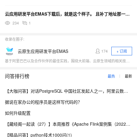
云应用研发平台EMAS下载后，就是这个样子。 且补丁地址那一栏，无法编辑 怎么回事？
234
1
收录在圈子:
云原生应用研发平台EMAS
174
+ 订阅
基于阿里巴巴以及合作伙伴的最佳实践，围绕大前端、云原生领域的相关技术热点（小程序、Serverless、应用中间件、低代码、DevOps）展开行业探讨，与开发者一起探寻云原生时代应用研发的新范式。
问答排行榜
最热
最新
【大咖问答】对话PostgreSQL 中国社区发起人之一，阿里云数据库高级专家 德哥
据说在家办公的程序员是这样写代码的？
如何升级配置
【藏经阁一起读（27）】本周推荐《Apache Flink案例集（2022版）》，你有哪些心得？
【精品问答】python技术1000问(1)