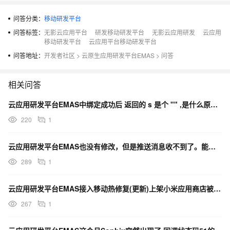
问答分类：
移动研发平台
问答标签：
无影云应用平台
研发移动研发平台
无影云应用研发
云应用
移动研发平台
云应用平台移动研发平台
问答地址：
开发者社区
>
云原生应用研发平台EMAS
>
问答
相关问答
云应用研发平台EMAS中绑定成功后 返回的 s 是个 "" ,是什么原因呢？
220
1
云应用研发平台EMAS也没有修改，但是推送消息收不到了。能帮忙查一下什么原因吗？
289
1
云应用研发平台EMAS接入移动热修复(更新)上架小米应用商店被拒，怎么回事？
267
1