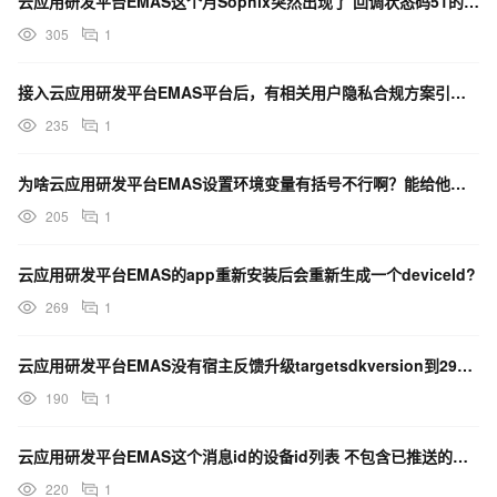
云应用研发平台EMAS这个月Sophix突然出现了 回调状态码51的情况，并且伴随着异常，怎么回事？
305
1
接入云应用研发平台EMAS平台后，有相关用户隐私合规方案引导么?
235
1
为啥云应用研发平台EMAS设置环境变量有括号不行啊？能给他弄成普通字符处理吗？
205
1
云应用研发平台EMAS的app重新安装后会重新生成一个deviceId?
269
1
云应用研发平台EMAS没有宿主反馈升级targetsdkversion到29以上，有兼容问题是么？
190
1
云应用研发平台EMAS这个消息id的设备id列表 不包含已推送的设备怎么回事？
220
1