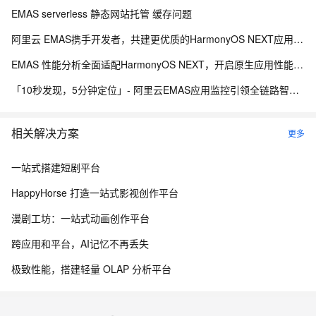
EMAS serverless 静态网站托管 缓存问题
阿里云 EMAS携手开发者，共建更优质的HarmonyOS NEXT应用生态
EMAS 性能分析全面适配HarmonyOS NEXT，开启原生应用性能优化新纪元
「10秒发现，5分钟定位」- 阿里云EMAS应用监控引领全链路智能监控新时代
相关解决方案
更多
一站式搭建短剧平台
HappyHorse 打造一站式影视创作平台
漫剧工坊：一站式动画创作平台
跨应用和平台，AI记忆不再丢失
极致性能，搭建轻量 OLAP 分析平台