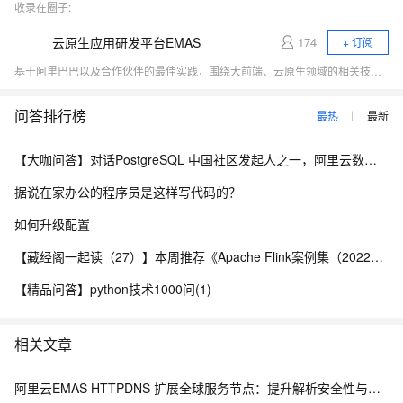
收录在圈子:
云原生应用研发平台EMAS
174
+ 订阅
基于阿里巴巴以及合作伙伴的最佳实践，围绕大前端、云原生领域的相关技术热点（小程序、Serverless、应用中间件、低代码、DevOps）展开行业探讨，与开发者一起探寻云原生时代应用研发的新范式。
问答排行榜
最热
最新
【大咖问答】对话PostgreSQL 中国社区发起人之一，阿里云数据库高级专家 德哥
据说在家办公的程序员是这样写代码的？
如何升级配置
【藏经阁一起读（27）】本周推荐《Apache Flink案例集（2022版）》，你有哪些心得？
【精品问答】python技术1000问(1)
相关文章
阿里云EMAS HTTPDNS 扩展全球服务节点：提升解析安全性与网络覆盖