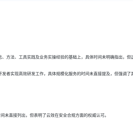
Deepseek-v4-pro
HappyHors
同享
万小智 AI 建站低至 15元/月
Qoder CN
AI 短剧/漫剧
云原生数据库 
快递物流查询
WordPress
成为服务伙
高校合作
点，立即开启云上创新
覆盖公网/内网、递归/权威、移动APP等全场景解析服务
送.CN域名，送备案服务码
基于千问大模型等，支持代码智能生成、研发智能问答
AI助力短剧
态智能体模型
旗舰 MoE 大模型，百万上下文与顶尖推理能力
图生视频，流
Ubuntu
服务生态伙伴
云工开物
企业应用
Works
Night Plan 支持 Qwen 3.8-Max
云原生大数据计算服务 MaxCompute
AI 办公
容器服务 Kub
NEW
GLM-5.2
Wan2.7-T
Red Hat
30+ 款产品免费体验
Data Agent 驱动的一站式 Data+AI 开发治理平台
夜间 5 折，Qwen/Meoo/TokenPlan 客户专享
面向分析的企业级SaaS模式云数据仓库
AI智能应用
提供一站式管
科研合作
视觉 Coding、空间感知、多模态思考等全面升级
1M上下文，专为长程任务能力而生
ERP
堂（旗舰版）
SUSE
智能客服
CRM
防护产品
2个月
自动承接线索
建站小程序
OA 办公系统
AI 应用构建
大模型原生
念、方法、工具实践及业务实操经验的基础上，具体时间未明确指出，但
力提升
财税管理
模板建站
Qoder
大模型服务平台百炼-应用模版
HOT
NEW
开发者实现高效研发工作，具体规模化服务的时间未直接提及，但强调了
面向真实软件
个人版上线、团队版降价；千问3.8-Max首发发尝鲜
丰富多元化的应用模版和解决方案
400电话
定制建站
万有无界
大模型服务平台百炼-智能体
方案
广告营销
模板小程序
的模型效果
灵活可视化地构建企业级 Agent
定制小程序
秒悟
人工智能平台 PAI
APP 开发
云端极速 AI 
新一代 AI 视频生成模型，深度适配广告营销等场景
AI Native 的算法工程平台，一站式完成建模、训练、推理服务部署
时间未直接列出，但表明了云效在安全合规方面的权威认可。
建站系统