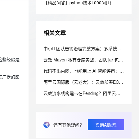
安全
【精品问答】python技术1000问(1)
我要投诉
e-1.1-I2V
Cosyvoice-V3-Flash
PolarDB
上云场景组合购
Milvus 弹性伸缩功能新增节
伴
漫剧创作，剧本、分镜、视频高效生成
100%兼容MySQL、PostgreSQL，兼容Oracle，支持集中和分布式
覆盖90%+业务场景，专享组合折扣价
点支持范围
畅自然，细节丰富
高表现力语音合成大模型，语音克隆听感自然
VPN
ernetes 版 ACK
云聚AI 严选权益
AI 原生数据库服务发布
SSL 证书
2V
Fun-ASR
，一键激活高效办公新体验
理容器应用的 K8s 服务
精选AI产品，从模型到应用全链提效
Agent 数据网关
相关文章
文戏情感细腻自然，动作戏激烈拳拳到肉，实现更强表演能力
支持中英文自由切换，具备更强的噪声鲁棒性
堡垒机
AI 用量加速计划
云原生数据库 PolarDB
防火墙
中小IT团队告警治理完整方案：多系统告警统一归集+P1-P3分级+企业微信自动派单实战
、识别商机，让客服更高效、服务更出色。
新老同享，达量后返
Agentic Database 发布
主机安全
应用
云效 Maven 私有仓库实战：团队 jar 包依赖管理的 3 个高效配置，版本冲突率降低 80%
这些经验是
代码不出内网，也能用上 AI 智能评审：云效现已支持 GitLab
千问办公
NEW
AI 应用及服务市场
其广泛的影
的智能体编程平台
一站式AI生产力平台
阿里云国际版（云老大）：云效部署ECS后应用启动失败？90%的坑都在这3步排查里，别再盲目重启了！
AI 应用
伶鹊
云效流水线构建卡在Pending？阿里云国际版（云老大）：逐步排查构建集群、并发与缓存
企业级人与Agent协作平台，接入和调度多个数字员工
智能客服平台，对话机器人、对话分析、智能外呼
大模型
大模型服务平台百炼 - 全妙
自然语言处理
应用创作平台
多模态内容创作工具，已接入 DeepSeek
数据标注
还有其他疑问?
咨询AI助理
机器学习