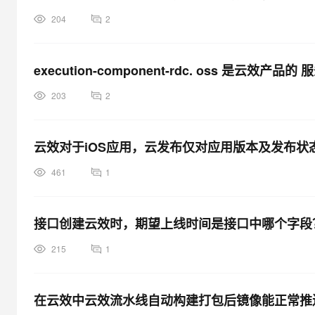
204
2
execution-component-rdc. oss 是云效产品
203
2
云效对于iOS应用，云发布仅对应用版本及发布
461
1
接口创建云效时，期望上线时间是接口中哪个字段
215
1
在云效中云效流水线自动构建打包后镜像能正常推