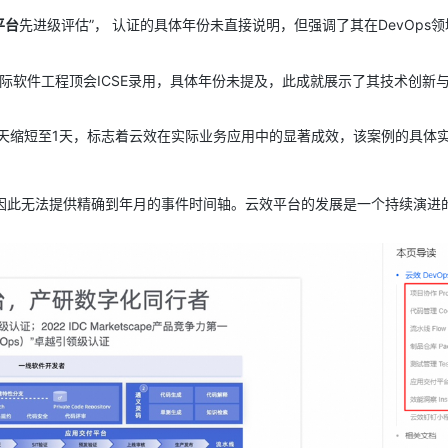
平台
先进级评估”， 认证的具体年份未直接说明，但强调了其在DevOps
AI 应用
10分钟微调：让0.6B模型媲美235B模
多模态数据信
型
依托云原生高可用架构,实现Dify私有化部署
际软件工程顶会ICSE录用，具体年份未提及，此成就展示了其技术创新
用1%尺寸在特定领域达到大模型90%以上效果
一个 AI 助手
超强辅助，Bol
即刻拥有 DeepSeek-R1 满血版
8天缩短至1天，标志着云效在实际业务应用中的显著成效，该案例的具体
在企业官网、通讯软件中为客户提供 AI 客服
多种方案随心选，轻松解锁专属 DeepSeek
因此无法提供精确到年月的事件时间轴。云效平台的发展是一个持续演进