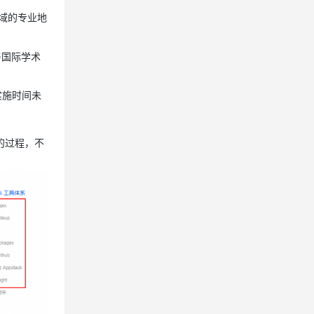
领域的专业地
息提取
与 AI 智能体进行实时音视频通话
从文本、图片、视频中提取结构化的属性信息
构建支持视频理解的 AI 音视频实时通话应用
与国际学术
t.diy 一步搞定创意建站
构建大模型应用的安全防护体系
实施时间未
通过自然语言交互简化开发流程,全栈开发支持
通过阿里云安全产品对 AI 应用进行安全防护
的过程，不