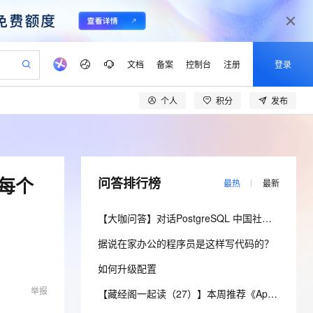
文档
备案
控制台
注册
登录
个人
积分
发布
验
作计划
器
AI 活动
专业服务
服务伙伴合作计划
开发者社区
加入我们
产品动态
服务平台百炼
阿里云 OPC 创新助力计划
一站式生成采购清单，支持单品或批量购买
io：打造专属 AI 语音助手
S产品伙伴计划（繁花）
峰会
CS
造的大模型服务与应用开发平台
一句话生成原生可编辑精美 PPT 文稿
AI 生产力先锋
Al MaaS 服务伙伴赋能合作
域名
博文
Careers
至高可申请百万元
Qwen3.8-Max 模型上线
开启高性价比 AI 编程新体验
弹性可伸缩的云计算服务
Qwen-Audio-3.0-Realtime 端到端实时语音角色扮演
输入一句话想法, 轻松生成专业的 PPT
先锋实践拓展 AI 生产力的边界
Token 补贴，五大权
计划
海大会
伙伴信用分合作计划
商标
问答
社会招聘
每个
问答排行榜
最热
最新
益加速 OPC 成功
eek-V4-Pro
SS
一键部署幻兽帕鲁游戏服务器
飞天发布时刻
HOT
Open Search 向量检索版支
划
备案
电子书
校园招聘
pSeek-V4-Pro
视频创作，一键激活电商全链路生产力
稳定、安全、高性价比、高性能的云存储服务
一键购买专属联机服务器，轻松开启游戏
所见，即是所愿
持视频检索 Pipeline 功能
更多支持
【大咖问答】对话PostgreSQL 中国社区发起人之一，阿里云数据库高级专家 德哥
划
公司注册
镜像站
视频生成
语音识别与合成
专属 QwenPaw
漫剧工坊：一站式动画创作平台
AI 实训营
HOT
应用身份服务 (IDaaS)
据说在家办公的程序员是这样写代码的？
合作伙伴培训与认证
划
上云迁移
站生成，高效打造优质广告素材
全接入的云上超级电脑
从聊天伙伴进化为能主动干活的本地数字员工
快速生产连贯的高质量长漫剧
从基础到进阶，Agent 创客手把手教你
OpenClaw 管理能力上线
lScope
我要反馈
e-1.1-T2V
Qwen3-TTS-Flash
如何升级配置
查询合作伙伴
n Alibaba Cloud ISV 合作
代维服务
建企业门户网站
10 分钟搭建微信、支付宝小程序
MaxCompute MaxFrame 提
畅细腻的高质量视频
离线语音合成大模型，多语言方言自适应，低延迟高稳定
举报
创新加速
ope
登录合作伙伴管理后台
【藏经阁一起读（27）】本周推荐《Apache Flink案例集（2022版）》，你有哪些心得？
我要建议
站，无忧落地极速上线
以可视化方式快速构建移动和 PC 门户网站
国内短信简单易用，安全可靠，秒级触达，全球覆盖200+国家和地区。
高效部署网站，快速应用到小程序
供自动弹性内存功能