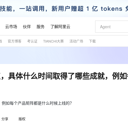
云市场
伙伴
服务
了解阿里云
践
官方博客
考认证
TIANCHI大赛
活动广场
下载
AI 特惠
数据与 API
成为产品伙伴
企业增值服务
最佳实践
价格计算器
AI 场景体
基础软件
产品伙伴合
阿里云认证
市场活动
配置报价
大模型
自助选配和估算价格
新方式
睿译宝，AI翻译排版一步到位
智启 AI 普惠权益
产品生态集成认证中心
企业支持计划
云上春晚
域名与网站
千问官方 MaaS 平台，为开发者和 Agent 而生，新用户赠送 1 亿 + tokens 额度
Qwen Aud
AI Coding
阿里云Maa
2026 阿里云
云服务器 E
为企业打
数据集
Windows
大模型认证
模型
NEW
NEW
交付可用成果
值低价云产品抢先购
上传文档即自动完成翻译和格式还原
至高享 1亿+免费 tokens，加速 Al 应用落地
提供智能易用的域名与建站服务
智能编程，一键
安全可靠、
产品生态伙伴
专家技术服务
云上奥运之旅
弹性计算合作
阿里云中企出
手机三要素
宝塔 Linux
全部认证
点，具体什么时间取得了哪些成就，例如
价格优势
有专属领域专家
GLM-5.2：长任务时代开源旗舰模型
阿里云 OPC 创新助力计划
千问大模型
即刻拥有 DeepS
AI 电商营销
对象存储 O
大模型
产品生态伙伴工作台
企业增值服务台
云栖战略参考
云存储合作计
云栖大会
身份实名认证
CentOS
训练营
推动算力普惠，释放技术红利
最高返9万
多领域专家智能体,一键组建 AI 虚拟交付团队
快速构建应用程序和网站，即刻迈出上云第一步
至高百万元 Token 补贴，加速一人公司成长
多元化、高性能、安全可靠的大模型服务
真正可用的 1M 上下文,一次完成代码全链路开发
轻松解锁专属 Dee
从图文生成到
云上的中国
数据库合作计
活动全景
短信
Docker
图片和
站式影视创作平台
Hermes Agent，打造自进化智能体
Token Plan 模型订阅计划
数字证书管理服务（原SSL证书）
5 分钟轻松部署
AI 广告创作
无影云电脑
企业成长
NEW
信息公告
看见新力量
云网络合作计
OCR 文字识别
JAVA
证享300元代金券
可视化编排打通从文字构思到成片全链路闭环
全托管，含MySQL、PostgreSQL、SQL Server、MariaDB多引擎
自主进化，持久记忆，越用越聪明
Qwen3.8-Max 首发尝鲜，限时加量 10 倍，夜间低至2折
实现全站HTTPS，呈现可信的WEB访问
图文、视频一
随时随地安
，例如每个产品矩阵都是什么时候上线的？
魔搭 Mode
Kimi-K3
HappyHors
NEW
loud
服务实践
官网公告
金融模力时刻
Salesforce O
版
发票查验
全能环境
Claude Code + GStack 打造工程团队
千问办公，限时限量积分加倍
Qoder
低代码高效构
AI 建站
短信服务
型
NEW
作计划
Kimi 最新旗舰模型，长程编程与推理利器
让文字生成流
计划
分享
版权
创新中心
魔搭 ModelSc
健康状态
理服务
让AI从“聊天伙伴”进化为能干活的“数字员工”
安装技能 GStack，拥有专属 AI 工程团队
你的AI工作搭子，覆盖日常办公高频场景
面向真实软件的智能体编程平台
0 代码专业建
客户案例
天气预报查询
操作系统
态合作计划