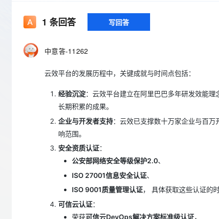
存储
天池大赛
Qwen3.7-Plus
云解析DNS
解决方案免费试用 新老
电子合同
最高领取价值200元试用
能看、能想、能动手的多模
安全
网络与CDN
1
条回答
写回答
AI 算法大赛
畅捷通
大数据开发治理平台 Data
AI 产品 免费试用
网络
安全
云开发大赛
Qwen3-VL-Plus
Tableau 订阅
1亿+ 大模型 tokens 和 
中意答-11262
可观测
入门学习赛
中间件
AI空中课堂在线直播课
云防火墙
140+云产品 免费试用
云效平台的发展历程中，关键成就与时间点包括：
上云与迁云
云原生的云上边界网络安全
产品新客免费试用，最长1
数据库
生态解决方案
大模型服务
经验沉淀
：云效平台建立在阿里巴巴多年研发效能理
企业出海
大模型ACA认证体验
大数据计算
长期积累的成果。
助力企业全员 AI 认知与能
行业生态解决方案
千问AI平台-Token Plan
政企业务
媒体服务
企业与开发者支持
：云效已支撑数十万家企业与百万
开发者生态解决方案
响范围。
企业服务与云通信
千问AI平台-模型体验
AI 开发和 AI 应用解决
安全资质认证
：
在线体验全尺寸、多种模态
域名与网站
公安部网络安全等级保护2.0
、
ISO 27001信息安全认证
、
Happy 系列大模型
终端用户计算
ISO 9001质量管理认证
， 具体获取这些认证的
Serverless
可信云认证
：
荣获
可信云DevOps解决方案标准级认证
，
开发工具