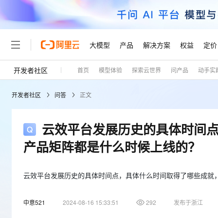
大模型
产品
解决方案
权益
定价
开发者社区
首页
模型体验
探索云世界
问产品
动手实
大模型
产品
解决方案
权益
定价
云市场
伙伴
服务
了解阿里云
精选产品
精选解决方案
普惠上云
产品定价
精选商城
成为销售伙伴
售前咨询
为什么选择阿里云
千问AI平台
开发者社区
问答
正文
了解云产品的定价详情
大模型服务平台百炼
千问办公，解锁你的工作
普惠上云 官方力荐
分销伙伴
在线服务
网站建设
什么是云计算
大
大模型服务与应用平台
企业级Agent产品，直接
云服务器38元/年起，超
咨询伙伴
多端小程序
技术领先
云效平台发展历史的具体时间
云上成本管理
售后服务
轻量应用服务器
Agency Agents：拥
官方推荐返现计划
大模型
精选产品
精选解决方案
Salesforce 国际版订阅
稳定可靠
产品矩阵都是什么时候上线的？
管理和优化成本
推荐新用户得奖励，单订单
销售伙伴合作计划
自助服务
友盟天域
安全合规
人工智能与机器学习
AI
文本生成
云数据库 RDS
HappyHorse 打造一
云工开物
无影生态合作计划
在线服务
观测云
分析师报告
高校专属算力普惠，学生认
云效平台发展历史的具体时间点，具体什么时间取得了哪些成就
计算
互联网应用开发
Qwen3.8-Max
HOT
Salesforce On Alibaba C
工单服务
Tuya 物联网平台阿里云
研究报告与白皮书
人工智能平台 PAI
快速拥有专属 OpenClaw
大模
Consulting Partner 合
大数据
容器
智能体时代全能旗舰模型
中意521
2024-08-16 15:33:51
292
发布于浙江
免费试用
短信专区
一站式AI开发、训练和推
蓝凌 OA
AI 大模型销售与服务生
现代化应用