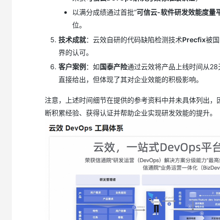
大模型解决方案
以满分成绩通过首批“
可信云-软件研发效能度量
迁移与运维管理
位。
快速部署 Dify，高效搭建 
专有云
技术成就
：云效自研的代码缺陷检测技术
Precfix
被国
界的认可。
10 分钟在聊天系统中增加
客户案例
：如
国泰产险
通过云效将产品上线时间从2
直接给出，但体现了其对企业效能的积极影响。
注意，上述时间细节在提供的参考资料中并未具体列出，
断积累经验、获得认证并帮助企业实现研发效能的提升。