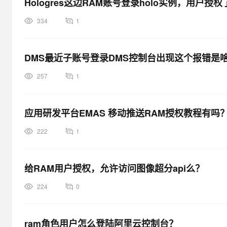
Hologres这边RAM账号登录holo实例，用
大模型解决方案
迁移与运维管理
334
1
快速部署 Dify，高效搭建 
专有云
DMS最近子账号登录DMS控制台出现这个报错是
10 分钟在聊天系统中增加
257
1
应用研发平台EMAS 移动推送RAM授权教程有吗
222
1
给RAM用户授权，允许访问图像超分api么？
224
0
ram角色用户怎么登陆阿里云控制台？