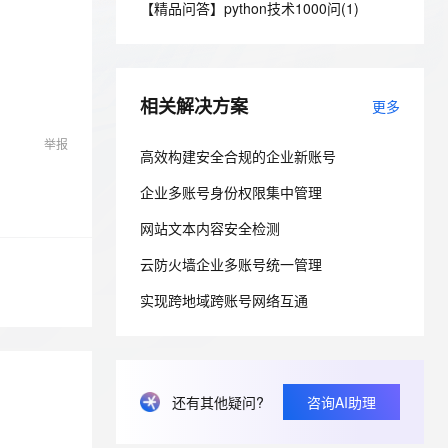
安全
【精品问答】python技术1000问(1)
我要投诉
e-1.1-I2V
Cosyvoice-V3-Flash
PolarDB
上云场景组合购
Milvus 弹性伸缩功能新增节
伴
漫剧创作，剧本、分镜、视频高效生成
100%兼容MySQL、PostgreSQL，兼容Oracle，支持集中和分布式
覆盖90%+业务场景，专享组合折扣价
点支持范围
畅自然，细节丰富
高表现力语音合成大模型，语音克隆听感自然
VPN
ernetes 版 ACK
云聚AI 严选权益
AI 原生数据库服务发布
SSL 证书
2V
Fun-ASR
，一键激活高效办公新体验
理容器应用的 K8s 服务
精选AI产品，从模型到应用全链提效
Agent 数据网关
相关解决方案
更多
文戏情感细腻自然，动作戏激烈拳拳到肉，实现更强表演能力
支持中英文自由切换，具备更强的噪声鲁棒性
堡垒机
AI 用量加速计划
云原生数据库 PolarDB
举报
防火墙
高效构建安全合规的企业新账号
、识别商机，让客服更高效、服务更出色。
新老同享，达量后返
Agentic Database 发布
主机安全
应用
企业多账号身份权限集中管理
网站文本内容安全检测
千问办公
NEW
AI 应用及服务市场
的智能体编程平台
一站式AI生产力平台
云防火墙企业多账号统一管理
AI 应用
伶鹊
实现跨地域跨账号网络互通
企业级人与Agent协作平台，接入和调度多个数字员工
智能客服平台，对话机器人、对话分析、智能外呼
大模型
大模型服务平台百炼 - 全妙
自然语言处理
应用创作平台
多模态内容创作工具，已接入 DeepSeek
数据标注
还有其他疑问?
咨询AI助理
机器学习