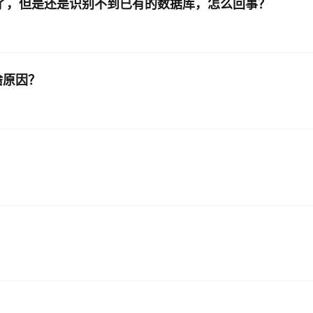
户授权了，但是还是识别不到已有的数据库，怎么回事？
AI 应用
10分钟微调：让0.6B模型媲美235B模
多模态数据信
型
依托云原生高可用架构,实现Dify私有化部署
用1%尺寸在特定领域达到大模型90%以上效果
啥原因？
一个 AI 助手
超强辅助，Bol
即刻拥有 DeepSeek-R1 满血版
在企业官网、通讯软件中为客户提供 AI 客服
多种方案随心选，轻松解锁专属 DeepSeek
？