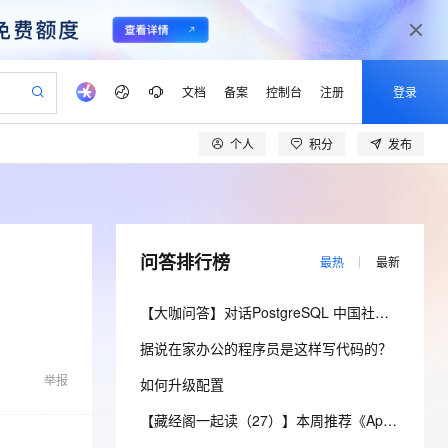
文档
备案
控制台
注册
登录
个人
积分
发布
验
作计划
器
AI 活动
专业服务
服务伙伴合作计划
开发者社区
加入我们
产品动态
服务平台百炼
阿里云 OPC 创新助力计划
一站式生成采购清单，支持单品或批量购买
S产品伙伴计划（繁花）
峰会
CS
造的大模型服务与应用开发平台
Qwen Audio：打造专属 AI 语音助手
一句话生成原生可编辑精美 PPT 文稿
AI 生产力先锋
Al MaaS 服务伙伴赋能合作
域名
博文
Careers
NEW
至高可申请百万元
Qwen3.8-Max 模型上线
开启高性价比 AI 编程新体验
弹性可伸缩的云计算服务
Qwen-Audio-3.0-Realtime 端到端实时语音角色扮演
输入一句话想法, 轻松生成专业的 PPT
先锋实践拓展 AI 生产力的边界
Token 补贴，五大权
计划
海大会
伙伴信用分合作计划
商标
问答
社会招聘
问答排行榜
最热
最新
益加速 OPC 成功
eek-V4-Pro
SS
一键部署幻兽帕鲁游戏服务器
飞天发布时刻
HOT
Open Search 向量检索版支
划
备案
电子书
校园招聘
pSeek-V4-Pro
视频创作，一键激活电商全链路生产力
稳定、安全、高性价比、高性能的云存储服务
一键购买专属联机服务器，轻松开启游戏
所见，即是所愿
持视频检索 Pipeline 功能
更多支持
【大咖问答】对话PostgreSQL 中国社区发起人之一，阿里云数据库高级专家 德哥
划
公司注册
镜像站
视频生成
语音识别与合成
专属 QwenPaw
漫剧工坊：一站式动画创作平台
AI 实训营
HOT
应用身份服务 (IDaaS)
据说在家办公的程序员是这样写代码的？
合作伙伴培训与认证
划
上云迁移
站生成，高效打造优质广告素材
全接入的云上超级电脑
从聊天伙伴进化为能主动干活的本地数字员工
快速生产连贯的高质量长漫剧
从基础到进阶，Agent 创客手把手教你
OpenClaw 管理能力上线
lScope
我要反馈
e-1.1-T2V
Qwen3-TTS-Flash
举报
如何升级配置
查询合作伙伴
n Alibaba Cloud ISV 合作
代维服务
建企业门户网站
10 分钟搭建微信、支付宝小程序
MaxCompute MaxFrame 提
畅细腻的高质量视频
离线语音合成大模型，多语言方言自适应，低延迟高稳定
创新加速
ope
登录合作伙伴管理后台
【藏经阁一起读（27）】本周推荐《Apache Flink案例集（2022版）》，你有哪些心得？
我要建议
站，无忧落地极速上线
以可视化方式快速构建移动和 PC 门户网站
国内短信简单易用，安全可靠，秒级触达，全球覆盖200+国家和地区。
高效部署网站，快速应用到小程序
供自动弹性内存功能