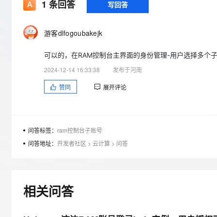
存储
天池大赛
1
条回答
写回答
Qwen3.7-Plus
云解析DNS
解决方案免费试用 新老
电子合同
最高领取价值200元试用
能看、能想、能动手的多模
安全
网络与CDN
AI 算法大赛
畅捷通
游客dlfogoubakejk
大数据开发治理平台 Data
AI 产品 免费试用
网络
安全
云开发大赛
Qwen3-VL-Plus
Tableau 订阅
1亿+ 大模型 tokens 和 
可以的，在RAM控制台主界面的身份管理-用户选择多个
可观测
入门学习赛
中间件
AI空中课堂在线直播课
云防火墙
140+云产品 免费试用
2024-12-14 16:33:38
发布于河南
上云与迁云
云原生的云上边界网络安全
产品新客免费试用，最长1
数据库
赞同
展开评论
生态解决方案
大模型服务
企业出海
大模型ACA认证体验
大数据计算
助力企业全员 AI 认知与能
行业生态解决方案
千问AI平台-Token Plan
政企业务
媒体服务
开发者生态解决方案
问答标签：
ram控制台子账号
企业服务与云通信
问答地址：
开发者社区
>
云计算
>
问答
千问AI平台-模型体验
AI 开发和 AI 应用解决
在线体验全尺寸、多种模态
域名与网站
Happy 系列大模型
终端用户计算
相关问答
Serverless
开发工具