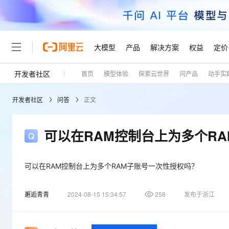
大模型
产品
解决方案
权益
定价
开发者社区
首页
模型体验
探索云世界
问产品
动手实
大模型
产品
解决方案
权益
定价
云市场
伙伴
服务
了解阿里云
精选产品
精选解决方案
普惠上云
产品定价
精选商城
成为销售伙伴
售前咨询
为什么选择阿里云
千问AI平台
开发者社区
问答
正文
了解云产品的定价详情
大模型服务平台百炼
千问办公，解锁你的工作
普惠上云 官方力荐
分销伙伴
在线服务
网站建设
什么是云计算
大
大模型服务与应用平台
企业级Agent产品，直接
云服务器38元/年起，超
咨询伙伴
多端小程序
技术领先
可以在RAM控制台上为多个R
云上成本管理
售后服务
轻量应用服务器
Agency Agents：拥
官方推荐返现计划
大模型
精选产品
精选解决方案
Salesforce 国际版订阅
稳定可靠
管理和优化成本
推荐新用户得奖励，单订单
销售伙伴合作计划
自助服务
友盟天域
安全合规
人工智能与机器学习
AI
可以在RAM控制台上为多个RAM子账号一次性授权吗？
文本生成
云数据库 RDS
HappyHorse 打造一
云工开物
无影生态合作计划
在线服务
观测云
分析师报告
高校专属算力普惠，学生认
计算
互联网应用开发
Qwen3.8-Max
邂逅青青
2024-08-15 15:34:57
258
发布于浙江
HOT
Salesforce On Alibaba C
工单服务
Tuya 物联网平台阿里云
研究报告与白皮书
人工智能平台 PAI
快速拥有专属 OpenClaw
大模
Consulting Partner 合
大数据
容器
智能体时代全能旗舰模型
免费试用
短信专区
一站式AI开发、训练和推
蓝凌 OA
AI 大模型销售与服务生
现代化应用