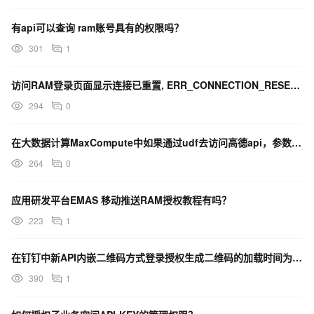
有api可以查询 ram账号具有的权限吗？
301
1
访问RAM登录页面显示连接已重置, ERR_CONNECTION_RESET错误时，如何解决？
294
0
在大数据计算MaxCompute中如果通过udf去访问高德api，参数配置页签的外部网络中如何配置？
264
0
应用研发平台EMAS 移动推送RAM授权教程有吗？
223
1
在钉钉中新API内嵌二维码方式登录授权生成二维码的加载时间为什么会这么久？
390
1