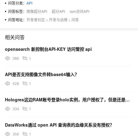
问答分类：
API
问答标签：
图像超分API
超分API
ram访问API
问答地址：
开发者社区
>
开发与运维
>
问答
相关问答
opensearch 新控制台API-KEY 访问管控 api
386
1
API是否支持图像文件转base64输入？
528
1
Hologres这边RAM账号登录holo实例，用户授权了，但是还是识别不到已有的数据库，怎么回事？
334
1
DataWorks通过 open API 查询表的血缘关系没有授权？
356
1