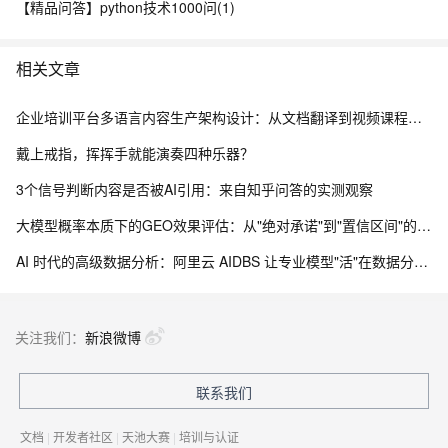
【精品问答】python技术1000问(1)
相关文章
企业培训平台多语言内容生产架构设计：从文档翻译到视频课程的全链路国际化实践
戴上戒指，挥挥手就能演奏四种乐器？
3个信号判断内容是否被AI引用：来自知乎问答的实测观察
大模型概率本质下的GEO效果评估：从"绝对承诺"到"置信区间"的技术认知框架
AI 时代的高级数据分析：阿里云 AIDBS 让专业模型"活"在数据分析里
关注我们：
新浪微博
联系我们
文档
|
开发者社区
|
天池大赛
|
培训与认证