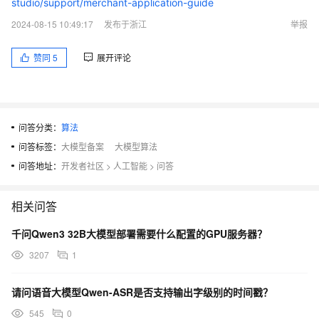
studio/support/merchant-application-guide
2024-08-15 10:49:17
发布于浙江
举报
赞同
5
展开评论
问答分类：
算法
问答标签：
大模型备案
大模型算法
问答地址：
开发者社区
>
人工智能
>
问答
相关问答
千问Qwen3 32B大模型部署需要什么配置的GPU服务器？
3207
1
请问语音大模型Qwen-ASR是否支持输出字级别的时间戳？
545
0