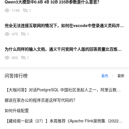
Qwen3大模型中0.6B 4B 32B 235B参数是什么意思？
1150
1
完全无法连接互联网的情况下，如何在vscode中登录通义灵码并远程链接到内网超算服务器上的大模型？
470
1
为什么同样的输入文档，通义千问官网个人版的回答质量比百炼平台的通义千问大模型高很多。
933
1
问答排行榜
最热
最新
【大咖问答】对话PostgreSQL 中国社区发起人之一，阿里云数据库高级专家 德哥
据说在家办公的程序员是这样写代码的？
如何升级配置
【藏经阁一起读（27）】本周推荐《Apache Flink案例集（2022版）》，你有哪些心得？