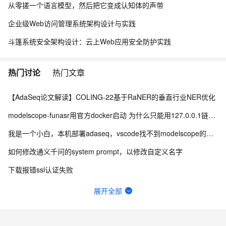
从零搓一个语言模型，然后把它变成认知体的声带
企业级Web访问管理系统架构设计与实践
斗篷系统安全架构设计：云上Web应用安全防护实践
热门讨论
热门文章
【AdaSeq论文解读】COLING-22基于RaNER的垂直行业NER优化
modelscope-funasr用官方docker启动 为什么只能用127.0.0.1链接wss？
我是一个小白，本机部署adaseq，vscode找不到modelscope的module
如何修改通义千问的system prompt，以修改自定义名字
下载报错ssl认证失败
自然语言处理大模型，对word文本格式检测
展开全部
怎么进行多级多卡分布式训练呢，官方有样例吗
modelscope-funasr的python websocket怎么实现多用户并发啊？