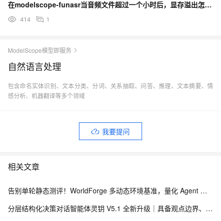
在modelscope-funasr当音频文件超过一个小时后，显存溢出怎么解决？
414
1
ModelScope模型即服务
自然语言处理
包含命名实体识别、文本分类、分词、关系抽取、问答、推理、文本摘要、情
感分析、机器翻译等多个领域
我要提问
相关文章
告别单轮静态测评！WorldForge 多动态环境基准，量化 Agent 组件协同能力
分层结构化决策对话智能体灵钥 V5.1 全新升级｜具备观点边界、关系感知的深度思辨 Agent，配套线上 Demo 与真实用户数据采集方案