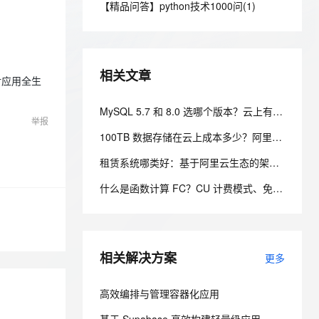
安全
【精品问答】python技术1000问(1)
我要投诉
e-1.1-I2V
Cosyvoice-V3-Flash
PolarDB
上云场景组合购
Milvus 弹性伸缩功能新增节
伴
漫剧创作，剧本、分镜、视频高效生成
100%兼容MySQL、PostgreSQL，兼容Oracle，支持集中和分布式
覆盖90%+业务场景，专享组合折扣价
点支持范围
畅自然，细节丰富
高表现力语音合成大模型，语音克隆听感自然
VPN
ernetes 版 ACK
云聚AI 严选权益
AI 原生数据库服务发布
SSL 证书
2V
Fun-ASR
，一键激活高效办公新体验
理容器应用的 K8s 服务
精选AI产品，从模型到应用全链提效
Agent 数据网关
相关文章
文戏情感细腻自然，动作戏激烈拳拳到肉，实现更强表演能力
支持中英文自由切换，具备更强的噪声鲁棒性
对应用全生
堡垒机
AI 用量加速计划
云原生数据库 PolarDB
防火墙
MySQL 5.7 和 8.0 选哪个版本？云上有什么推荐？
、识别商机，让客服更高效、服务更出色。
新老同享，达量后返
Agentic Database 发布
举报
主机安全
应用
100TB 数据存储在云上成本多少？阿里云 PolarDB 存算分离省成本解析
租赁系统哪类好：基于阿里云生态的架构设计与选型考量
千问办公
NEW
AI 应用及服务市场
的智能体编程平台
一站式AI生产力平台
什么是函数计算 FC？CU 计费模式、免费额度、场景成本对比全说明
AI 应用
伶鹊
企业级人与Agent协作平台，接入和调度多个数字员工
智能客服平台，对话机器人、对话分析、智能外呼
大模型
大模型服务平台百炼 - 全妙
相关解决方案
自然语言处理
更多
应用创作平台
多模态内容创作工具，已接入 DeepSeek
数据标注
高效编排与管理容器化应用
机器学习