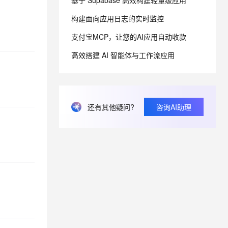
基于 Supabase 高效构建轻量级应用
构建面向应用日志的实时监控
息提取
与 AI 智能体进行实时音视频通话
支付宝MCP，让您的AI应用自动收款
从文本、图片、视频中提取结构化的属性信息
构建支持视频理解的 AI 音视频实时通话应用
高效搭建 AI 智能体与工作流应用
t.diy 一步搞定创意建站
构建大模型应用的安全防护体系
通过自然语言交互简化开发流程,全栈开发支持
通过阿里云安全产品对 AI 应用进行安全防护
还有其他疑问?
咨询AI助理