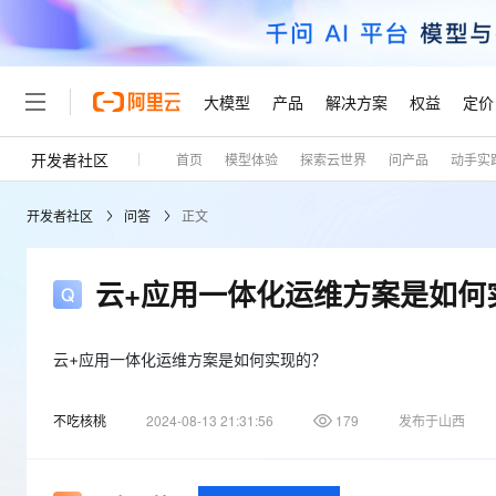
大模型
产品
解决方案
权益
定价
开发者社区
首页
模型体验
探索云世界
问产品
动手实
大模型
产品
解决方案
权益
定价
云市场
伙伴
服务
了解阿里云
精选产品
精选解决方案
普惠上云
产品定价
精选商城
成为销售伙伴
售前咨询
为什么选择阿里云
千问AI平台
开发者社区
问答
正文
了解云产品的定价详情
大模型服务平台百炼
千问办公，解锁你的工作
普惠上云 官方力荐
分销伙伴
在线服务
网站建设
什么是云计算
大
大模型服务与应用平台
企业级Agent产品，直接
云服务器38元/年起，超
咨询伙伴
多端小程序
技术领先
云+应用一体化运维方案是如何
云上成本管理
售后服务
轻量应用服务器
Agency Agents：拥
官方推荐返现计划
大模型
精选产品
精选解决方案
Salesforce 国际版订阅
稳定可靠
管理和优化成本
推荐新用户得奖励，单订单
销售伙伴合作计划
自助服务
友盟天域
安全合规
人工智能与机器学习
AI
云+应用一体化运维方案是如何实现的？
文本生成
云数据库 RDS
HappyHorse 打造一
云工开物
无影生态合作计划
在线服务
观测云
分析师报告
高校专属算力普惠，学生认
计算
互联网应用开发
Qwen3.8-Max
不吃核桃
2024-08-13 21:31:56
179
发布于山西
HOT
Salesforce On Alibaba C
工单服务
Tuya 物联网平台阿里云
研究报告与白皮书
人工智能平台 PAI
快速拥有专属 OpenClaw
大模
Consulting Partner 合
大数据
容器
智能体时代全能旗舰模型
免费试用
短信专区
一站式AI开发、训练和推
蓝凌 OA
AI 大模型销售与服务生
现代化应用