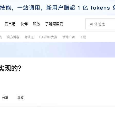
云市场
伙伴
服务
了解阿里云
践
官方博客
考认证
TIANCHI大赛
活动广场
下载
AI 特惠
数据与 API
成为产品伙伴
企业增值服务
最佳实践
价格计算器
AI 场景体
基础软件
产品伙伴合
阿里云认证
市场活动
配置报价
大模型
自助选配和估算价格
新方式
睿译宝，AI翻译排版一步到位
智启 AI 普惠权益
产品生态集成认证中心
企业支持计划
云上春晚
域名与网站
千问官方 MaaS 平台，为开发者和 Agent 而生，新用户赠送 1 亿 + tokens 额度
Qwen Aud
AI Coding
阿里云Maa
2026 阿里云
云服务器 E
为企业打
数据集
Windows
大模型认证
模型
NEW
NEW
交付可用成果
值低价云产品抢先购
上传文档即自动完成翻译和格式还原
至高享 1亿+免费 tokens，加速 Al 应用落地
提供智能易用的域名与建站服务
智能编程，一键
安全可靠、
产品生态伙伴
专家技术服务
云上奥运之旅
弹性计算合作
阿里云中企出
手机三要素
宝塔 Linux
全部认证
实现的？
价格优势
有专属领域专家
GLM-5.2：长任务时代开源旗舰模型
阿里云 OPC 创新助力计划
千问大模型
即刻拥有 DeepS
AI 电商营销
对象存储 O
大模型
产品生态伙伴工作台
企业增值服务台
云栖战略参考
云存储合作计
云栖大会
身份实名认证
CentOS
训练营
推动算力普惠，释放技术红利
最高返9万
多领域专家智能体,一键组建 AI 虚拟交付团队
快速构建应用程序和网站，即刻迈出上云第一步
至高百万元 Token 补贴，加速一人公司成长
多元化、高性能、安全可靠的大模型服务
真正可用的 1M 上下文,一次完成代码全链路开发
轻松解锁专属 Dee
从图文生成到
云上的中国
数据库合作计
活动全景
短信
Docker
图片和
站式影视创作平台
Hermes Agent，打造自进化智能体
Token Plan 模型订阅计划
数字证书管理服务（原SSL证书）
5 分钟轻松部署
AI 广告创作
无影云电脑
企业成长
NEW
信息公告
看见新力量
云网络合作计
OCR 文字识别
JAVA
证享300元代金券
可视化编排打通从文字构思到成片全链路闭环
全托管，含MySQL、PostgreSQL、SQL Server、MariaDB多引擎
自主进化，持久记忆，越用越聪明
Qwen3.8-Max 首发尝鲜，限时加量 10 倍，夜间低至2折
实现全站HTTPS，呈现可信的WEB访问
图文、视频一
随时随地安
魔搭 Mode
Kimi-K3
HappyHors
分享
版权
NEW
loud
服务实践
官网公告
金融模力时刻
Salesforce O
版
发票查验
全能环境
Claude Code + GStack 打造工程团队
千问办公，限时限量积分加倍
Qoder
低代码高效构
AI 建站
短信服务
型
NEW
作计划
Kimi 最新旗舰模型，长程编程与推理利器
让文字生成流
计划
创新中心
魔搭 ModelSc
健康状态
理服务
让AI从“聊天伙伴”进化为能干活的“数字员工”
安装技能 GStack，拥有专属 AI 工程团队
你的AI工作搭子，覆盖日常办公高频场景
面向真实软件的智能体编程平台
0 代码专业建
客户案例
天气预报查询
操作系统
态合作计划