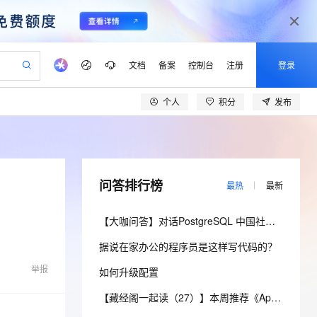
文档
备案
控制台
注册
登录
个人
积分
发布
验
作计划
器
AI 活动
专业服务
服务伙伴合作计划
开发者社区
加入我们
产品动态
服务平台百炼
阿里云 OPC 创新助力计划
一站式生成采购清单，支持单品或批量购买
io：打造专属 AI 语音助手
S产品伙伴计划（繁花）
峰会
CS
造的大模型服务与应用开发平台
一句话生成原生可编辑精美 PPT 文稿
AI 生产力先锋
Al MaaS 服务伙伴赋能合作
域名
博文
Careers
至高可申请百万元
Qwen3.8-Max 模型上线
开启高性价比 AI 编程新体验
弹性可伸缩的云计算服务
Qwen-Audio-3.0-Realtime 端到端实时语音角色扮演
输入一句话想法, 轻松生成专业的 PPT
先锋实践拓展 AI 生产力的边界
Token 补贴，五大权
计划
海大会
伙伴信用分合作计划
商标
问答
社会招聘
问答排行榜
最热
最新
益加速 OPC 成功
eek-V4-Pro
SS
一键部署幻兽帕鲁游戏服务器
飞天发布时刻
HOT
Open Search 向量检索版支
划
备案
电子书
校园招聘
pSeek-V4-Pro
视频创作，一键激活电商全链路生产力
稳定、安全、高性价比、高性能的云存储服务
一键购买专属联机服务器，轻松开启游戏
所见，即是所愿
持视频检索 Pipeline 功能
更多支持
【大咖问答】对话PostgreSQL 中国社区发起人之一，阿里云数据库高级专家 德哥
划
公司注册
镜像站
视频生成
语音识别与合成
专属 QwenPaw
漫剧工坊：一站式动画创作平台
AI 实训营
HOT
应用身份服务 (IDaaS)
据说在家办公的程序员是这样写代码的？
合作伙伴培训与认证
划
上云迁移
站生成，高效打造优质广告素材
全接入的云上超级电脑
从聊天伙伴进化为能主动干活的本地数字员工
快速生产连贯的高质量长漫剧
从基础到进阶，Agent 创客手把手教你
OpenClaw 管理能力上线
lScope
我要反馈
e-1.1-T2V
Qwen3-TTS-Flash
举报
如何升级配置
查询合作伙伴
n Alibaba Cloud ISV 合作
代维服务
建企业门户网站
10 分钟搭建微信、支付宝小程序
MaxCompute MaxFrame 提
畅细腻的高质量视频
离线语音合成大模型，多语言方言自适应，低延迟高稳定
创新加速
ope
登录合作伙伴管理后台
【藏经阁一起读（27）】本周推荐《Apache Flink案例集（2022版）》，你有哪些心得？
我要建议
站，无忧落地极速上线
以可视化方式快速构建移动和 PC 门户网站
国内短信简单易用，安全可靠，秒级触达，全球覆盖200+国家和地区。
高效部署网站，快速应用到小程序
供自动弹性内存功能