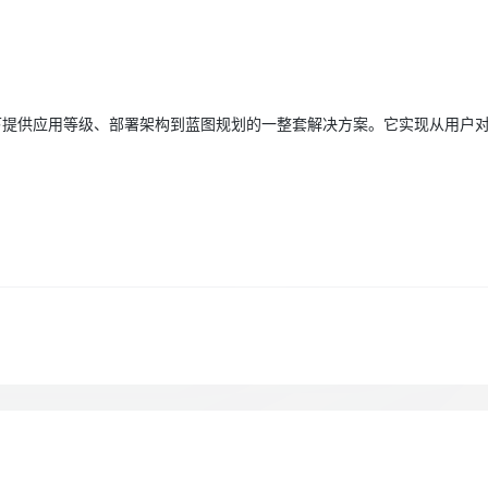
Deepseek-v4-pro
HappyHors
同享
万小智 AI 建站低至 15元/月
Qoder CN
AI 短剧/漫剧
云原生数据库 
快递物流查询
WordPress
成为服务伙
高校合作
点，立即开启云上创新
覆盖公网/内网、递归/权威、移动APP等全场景解析服务
送.CN域名，送备案服务码
基于千问大模型等，支持代码智能生成、研发智能问答
AI助力短剧
态智能体模型
旗舰 MoE 大模型，百万上下文与顶尖推理能力
图生视频，流
Ubuntu
服务生态伙伴
云工开物
企业应用
Works
Night Plan 支持 Qwen 3.8-Max
云原生大数据计算服务 MaxCompute
AI 办公
容器服务 Kub
NEW
GLM-5.2
Wan2.7-T
Red Hat
30+ 款产品免费体验
Data Agent 驱动的一站式 Data+AI 开发治理平台
夜间 5 折，Qwen/Meoo/TokenPlan 客户专享
面向分析的企业级SaaS模式云数据仓库
AI智能应用
提供一站式管
科研合作
视觉 Coding、空间感知、多模态思考等全面升级
1M上下文，专为长程任务能力而生
下提供应用等级、部署架构到蓝图规划的一整套解决方案。它实现从用户
ERP
堂（旗舰版）
SUSE
智能客服
CRM
防护产品
2个月
自动承接线索
建站小程序
OA 办公系统
AI 应用构建
大模型原生
力提升
财税管理
模板建站
Qoder
大模型服务平台百炼-应用模版
HOT
NEW
面向真实软件
个人版上线、团队版降价；千问3.8-Max首发发尝鲜
丰富多元化的应用模版和解决方案
400电话
定制建站
万有无界
大模型服务平台百炼-智能体
方案
广告营销
模板小程序
的模型效果
灵活可视化地构建企业级 Agent
定制小程序
秒悟
人工智能平台 PAI
APP 开发
云端极速 AI 
新一代 AI 视频生成模型，深度适配广告营销等场景
AI Native 的算法工程平台，一站式完成建模、训练、推理服务部署
建站系统