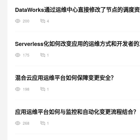
大模型解决方案
DataWorks通过运维中心直接修改了节点的调
迁移与运维管理
快速部署 Dify，高效搭建 
200
4
专有云
10 分钟在聊天系统中增加
Serverless化如何改变应用的运维方式和开发者
175
1
混合云应用运维平台如何保障变更安全？
198
1
应用运维平台如何与监控和自动化变更流程结合？
268
1