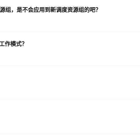
度资源组，是不会应用到新调度资源组的吧？
AI 应用
10分钟微调：让0.6B模型媲美235B模
多模态数据信
型
依托云原生高可用架构,实现Dify私有化部署
用1%尺寸在特定领域达到大模型90%以上效果
一个 AI 助手
超强辅助，Bol
即刻拥有 DeepSeek-R1 满血版
的工作模式？
在企业官网、通讯软件中为客户提供 AI 客服
多种方案随心选，轻松解锁专属 DeepSeek