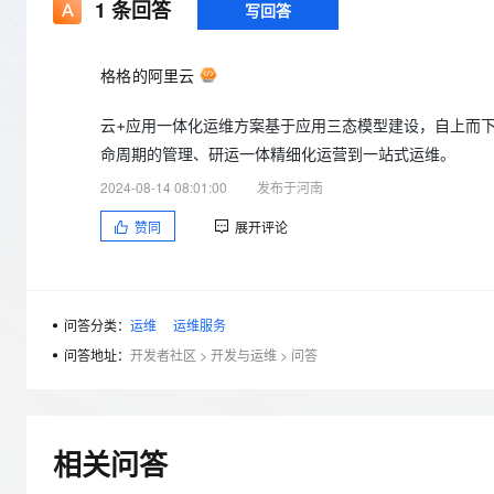
存储
天池大赛
1
条回答
写回答
Qwen3.7-Plus
云解析DNS
解决方案免费试用 新老
电子合同
最高领取价值200元试用
能看、能想、能动手的多模
安全
网络与CDN
AI 算法大赛
畅捷通
格格的阿里云
大数据开发治理平台 Data
AI 产品 免费试用
网络
安全
云开发大赛
Qwen3-VL-Plus
Tableau 订阅
1亿+ 大模型 tokens 和 
云+应用一体化运维方案基于应用三态模型建设，自上而
可观测
入门学习赛
中间件
AI空中课堂在线直播课
云防火墙
140+云产品 免费试用
命周期的管理、研运一体精细化运营到一站式运维。
上云与迁云
云原生的云上边界网络安全
产品新客免费试用，最长1
数据库
2024-08-14 08:01:00
发布于河南
生态解决方案
大模型服务
企业出海
大模型ACA认证体验
大数据计算
赞同
展开评论
助力企业全员 AI 认知与能
行业生态解决方案
千问AI平台-Token Plan
政企业务
媒体服务
开发者生态解决方案
企业服务与云通信
问答分类：
运维
运维服务
千问AI平台-模型体验
AI 开发和 AI 应用解决
在线体验全尺寸、多种模态
问答地址：
开发者社区
>
开发与运维
>
问答
域名与网站
Happy 系列大模型
终端用户计算
Serverless
相关问答
开发工具