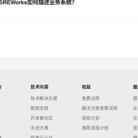
SREWorks如何描述业务系统？
？
价
技术内容
权益
服
技术解决方案
免费试用
基
帮助文档
解决方案免费试用
企
开发者社区
高校计划
迁
天池大赛
推荐返现计划
官
器
阿里云认证
健