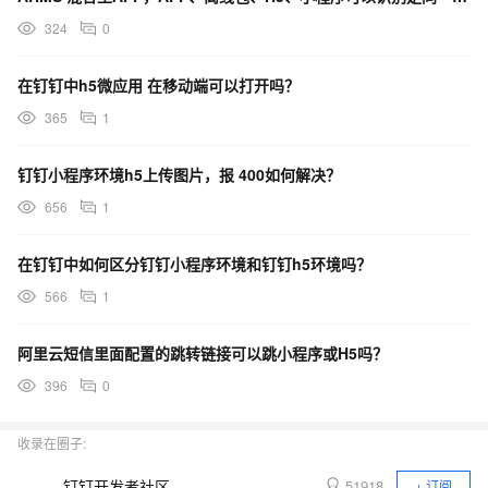
324
0
在钉钉中h5微应用 在移动端可以打开吗？
365
1
钉钉小程序环境h5上传图片，报 400如何解决？
656
1
在钉钉中如何区分钉钉小程序环境和钉钉h5环境吗？
566
1
阿里云短信里面配置的跳转链接可以跳小程序或H5吗？
396
0
收录在圈子:
钉钉开发者社区
51918
+ 订阅