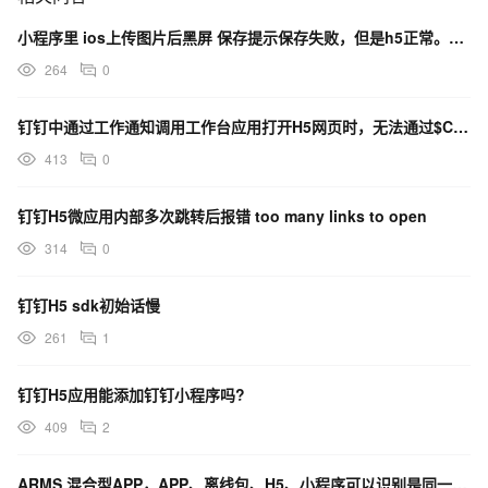
小程序里 ios上传图片后黑屏 保存提示保存失败，但是h5正常。而且ios上传完在h5中可以加载出来
264
0
钉钉中通过工作通知调用工作台应用打开H5网页时，无法通过$CORPID$来获取corpId
413
0
钉钉H5微应用内部多次跳转后报错 too many links to open
314
0
钉钉H5 sdk初始话慢
261
1
钉钉H5应用能添加钉钉小程序吗?
409
2
ARMS 混合型APP，APP、离线包、H5、小程序可以识别是同一用户吗？