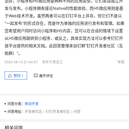
您好，小程序和H5微应用是两种不同的应用类型，它们各自独立开
发与发布。小程序拥有接近Native的性能体验，而H5微应用则是基
于Web技术开发。虽然两者可以在钉钉平台上并存，但它们不是以
“一起发布”的形式存在，而是作为单独的应用进行发布和管理。如果
您希望用户同时访问小程序和H5内容，您可以在合适的情境下设置
从H5微应用跳转到小程序，或反之，具体实现方法可以参考钉钉开
放平台提供的相关文档。此回答整理来自钉群“钉钉开发者社区（互
助群）”。
2024-08-13 21:04:47
发布于黑龙江
举报
赞同
1
展开评论
问答分类：
移动开发
问答地址：
开发者社区
>
钉钉开发者社区
>
问答
相关问答