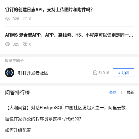
钉钉的创建日志API，支持上传图片和附件吗？
326
0
ARMS 混合型APP，APP、离线包、H5、小程序可以识别是同一用户吗？
325
0
收录在圈子:
钉钉开发者社区
51918
+ 订阅
问答排行榜
最热
最新
【大咖问答】对话PostgreSQL 中国社区发起人之一，阿里云数据库高级专家 德哥
据说在家办公的程序员是这样写代码的？
如何升级配置