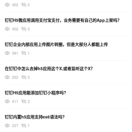
402
0
钉钉H5微应用调用支付宝支付，业务需要有自己的App上架吗？
402
0
钉钉企业内部应用上传图片转圈，但是大部分人都能上传
391
1
在钉钉中怎么去掉h5应用这个X,或者监听这个X？
252
0
钉钉H5应用能添加钉钉小程序吗?
411
2
钉钉内置h5应用支持es6语法吗?
227
1