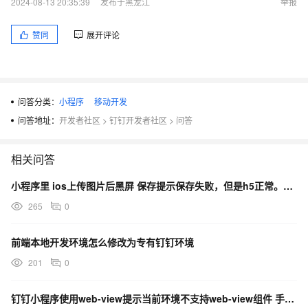
2024-08-13 20:35:39
发布于黑龙江
举报
赞同
展开评论
问答分类：
小程序
移动开发
问答地址：
开发者社区
>
钉钉开发者社区
>
问答
相关问答
小程序里 ios上传图片后黑屏 保存提示保存失败，但是h5正常。而且ios上传完在h5中可以加载出来
265
0
前端本地开发环境怎么修改为专有钉钉环境
201
0
钉钉小程序使用web-view提示当前环境不支持web-view组件 手机型号华为mate60pro