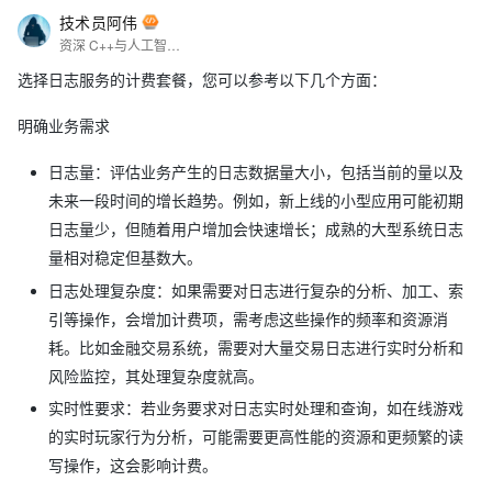
技术员阿伟
资深 C++与人工智能程序员。精通 C++，善用其特性构建稳健架构。在人工智能领域，深入研习机器学习算法，借 C++与 OpenCV 等实现计算机视觉应用，于自然语言处理构建文本处理引擎。以敏锐洞察探索技术融合边界，用代码塑造智能未来。
选择日志服务的计费套餐，您可以参考以下几个方面：
明确业务需求
日志量：评估业务产生的日志数据量大小，包括当前的量以及
未来一段时间的增长趋势。例如，新上线的小型应用可能初期
日志量少，但随着用户增加会快速增长；成熟的大型系统日志
量相对稳定但基数大。
日志处理复杂度：如果需要对日志进行复杂的分析、加工、索
引等操作，会增加计费项，需考虑这些操作的频率和资源消
耗。比如金融交易系统，需要对大量交易日志进行实时分析和
风险监控，其处理复杂度就高。
实时性要求：若业务要求对日志实时处理和查询，如在线游戏
的实时玩家行为分析，可能需要更高性能的资源和更频繁的读
写操作，这会影响计费。