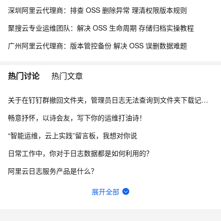
深圳阿里云代理商：排查 OSS 删除异常 理清权限版本规则
聚搜云专业运维团队：解决 OSS 生命周期 存储归档实操教程
广州阿里云代理商：版本管控备份 解决 OSS 误删数据难题
热门讨论
热门文章
关于在钉钉群撤回文件夹，管理员日志无法查询到文件夹下载记录的问题。
畅意抒怀，以诗会友，写下你的运维打油诗！
“智能运维，云上实践”留言板，我想对你说
日常工作中，你对于日志数据都是如何利用的？
阿里云日志服务产品是什么？
日志服务数据导入实验中上传日志文件时，如何下载测试日志文件？
展开全部
【阿里云-日志服务SLS】怎么自定义日志字段？或者 怎么对所有日志的message做一个增强？