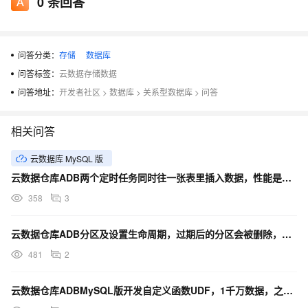
0
条回答
问答分类：
存储
数据库
问答标签：
云数据存储数据
问答地址：
开发者社区
>
数据库
>
关系型数据库
>
问答
相关问答
云数据库 MySQL 版
云数据仓库ADB两个定时任务同时往一张表里插入数据，性能是否会下降？
358
3
云数据仓库ADB分区及设置生命周期，过期后的分区会被删除，分区里的原始数据也会被删除么？
481
2
云数据仓库ADBMySQL版开发自定义函数UDF，1千万数据，之前要400ms，性能损耗大概是多少？