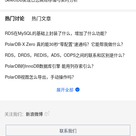
热门讨论
热门文章
RDS在MySQL的基础上封装了什么，增加了什么功能？
PolarDB-X Zero 真的能30秒“零配置”速通吗？它能帮我做什么？
RDS，DRDS，REDIS，ADS，ODPS之间的联系和区别是什么？
PolarDB的InnoDB数据库引擎 能用列存索引么？
PolarDB视图怎么导出，手动操作吗？
win 环境下 docker 安装 polardb 本机用三方工具连接ip地址有特殊要求吗？
展开全部
这RDS服务算是SaaS还是PaaS呢？
有了RDS，为什么要有DRDS，DRDS的功能是什么？
关注我们：
新浪微博
这边polardb有一个问题 数据库cpu突然飙高 然后慢日志是空的这个需要怎么排查呢？
联系我们
PolarDB可以在本地部署吗 ？