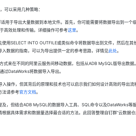
量数据，可以采用几种策略：
AI 应用
10分钟微调：让0.6B模型媲美235B模
多模态数据信
，同样适用于导出大量数据到本地文件。首先，你可能需要将数据导出到一个
型
依托云原生高可用架构,实现Dify私有化部署
用1%尺寸在特定领域达到大模型90%以上效果
，以便于高效处理和传输。详细操作可参考
这里
。
一个 AI 助手
超强辅助，Bol
即刻拥有 DeepSeek-R1 满血版
在企业官网、通讯软件中为客户提供 AI 客服
以先使用SELECT INTO OUTFILE或类似命令将数据导出到文件，然后在
多种方案随心选，轻松解锁专属 DeepSeek
ATA导入数据的指南，可以为导出提供一定的参考思路，详情见
此处
。
种灵活的方式来在不同的阿里云服务间移动数据，包括从ADB MySQL版导出数据
通过DataWorks将数据导入导出。
数据导入操作，但其背后的原理和技术也可以启示我们如何设计高效的导出流
方法请参考
官方文档
。
但结合ADB MySQL的数据导入工具、SQL命令以及DataWorks等
根据具体需求和数据量选择最合适的方法。此回答整理自钉群“云数据仓库