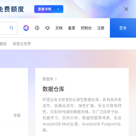
文档
备案
控制台
注册
登录
据库
探索云世界
验
作计划
器
AI 活动
专业服务
服务伙伴合作计划
开发者社区
加入我们
产品动态
服务平台百炼
阿里云 OPC 创新助力计划
一站式生成采购清单，支持单品或批量购买
io：打造专属 AI 语音助手
S产品伙伴计划（繁花）
峰会
CS
造的大模型服务与应用开发平台
一句话生成原生可编辑精美 PPT 文稿
AI 生产力先锋
Al MaaS 服务伙伴赋能合作
域名
博文
Careers
至高可申请百万元
Qwen3.8-Max 模型上线
开启高性价比 AI 编程新体验
弹性可伸缩的云计算服务
Qwen-Audio-3.0-Realtime 端到端实时语音角色扮演
输入一句话想法, 轻松生成专业的 PPT
先锋实践拓展 AI 生产力的边界
Token 补贴，五大权
计划
海大会
伙伴信用分合作计划
商标
问答
社会招聘
数据库
益加速 OPC 成功
eek-V4-Pro
SS
一键部署幻兽帕鲁游戏服务器
飞天发布时刻
HOT
Open Search 向量检索版支
划
备案
电子书
校园招聘
数据仓库
pSeek-V4-Pro
视频创作，一键激活电商全链路生产力
稳定、安全、高性价比、高性能的云存储服务
一键购买专属联机服务器，轻松开启游戏
所见，即是所愿
持视频检索 Pipeline 功能
更多支持
划
公司注册
镜像站
视频生成
语音识别与合成
阿里云自主研发的云原生数据仓库，具有高并发
专属 QwenPaw
漫剧工坊：一站式动画创作平台
AI 实训营
HOT
应用身份服务 (IDaaS)
合作伙伴培训与认证
读写、低峰谷读写、弹性扩展、安全可靠等特
划
上云迁移
站生成，高效打造优质广告素材
全接入的云上超级电脑
从聊天伙伴进化为能主动干活的本地数字员工
快速生产连贯的高质量长漫剧
从基础到进阶，Agent 创客手把手教你
OpenClaw 管理能力上线
性，可支持PB级别数据存储，可广泛应用于BI、
lScope
我要反馈
e-1.1-T2V
Qwen3-TTS-Flash
举报
查询合作伙伴
机器学习、实时分析、数据挖掘等场景。包含
n Alibaba Cloud ISV 合作
代维服务
建企业门户网站
10 分钟搭建微信、支付宝小程序
MaxCompute MaxFrame 提
畅细腻的高质量视频
离线语音合成大模型，多语言方言自适应，低延迟高稳定
AnalyticDB MySQL版、AnalyticDB PostgreSQL
创新加速
ope
登录合作伙伴管理后台
我要建议
站，无忧落地极速上线
以可视化方式快速构建移动和 PC 门户网站
国内短信简单易用，安全可靠，秒级触达，全球覆盖200+国家和地区。
高效部署网站，快速应用到小程序
供自动弹性内存功能
版。