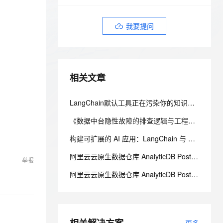
安全
我要投诉
e-1.1-I2V
Cosyvoice-V3-Flash
PolarDB
上云场景组合购
Milvus 弹性伸缩功能新增节
伴
漫剧创作，剧本、分镜、视频高效生成
100%兼容MySQL、PostgreSQL，兼容Oracle，支持集中和分布式
覆盖90%+业务场景，专享组合折扣价
点支持范围
畅自然，细节丰富
高表现力语音合成大模型，语音克隆听感自然
VPN
我要提问
ernetes 版 ACK
云聚AI 严选权益
AI 原生数据库服务发布
SSL 证书
2V
Fun-ASR
，一键激活高效办公新体验
理容器应用的 K8s 服务
精选AI产品，从模型到应用全链提效
Agent 数据网关
文戏情感细腻自然，动作戏激烈拳拳到肉，实现更强表演能力
支持中英文自由切换，具备更强的噪声鲁棒性
堡垒机
AI 用量加速计划
云原生数据库 PolarDB
相关文章
防火墙
、识别商机，让客服更高效、服务更出色。
新老同享，达量后返
Agentic Database 发布
主机安全
应用
​​LangChain默认工具正在污染你的知识库！PDF解析崩溃真相​
千问办公
NEW
《数据中台隐性故障的排查逻辑与工程化避坑策略》
AI 应用及服务市场
的智能体编程平台
一站式AI生产力平台
构建可扩展的 AI 应用：LangChain 与 MCP 服务的集成模式
AI 应用
伶鹊
阿里云云原生数据仓库 AnalyticDB PostgreSQL 版对接使用全攻略
企业级人与Agent协作平台，接入和调度多个数字员工
智能客服平台，对话机器人、对话分析、智能外呼
举报
大模型
阿里云云原生数据仓库 AnalyticDB PostgreSQL 版对接使用完全指南
大模型服务平台百炼 - 全妙
自然语言处理
应用创作平台
多模态内容创作工具，已接入 DeepSeek
数据标注
机器学习