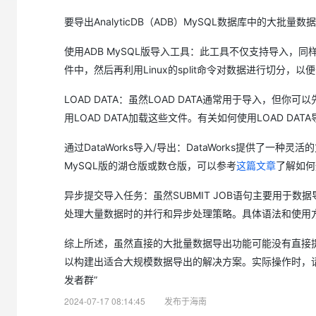
大模型解决方案
要导出AnalyticDB（ADB）MySQL数据库中的大批
迁移与运维管理
快速部署 Dify，高效搭建 
使用ADB MySQL版导入工具：此工具不仅支持导入
专有云
件中，然后再利用Linux的split命令对数据进行切分
10 分钟在聊天系统中增加
LOAD DATA：虽然LOAD DATA通常用于导入，但你可
用LOAD DATA加载这些文件。有关如何使用LOAD D
通过DataWorks导入/导出：DataWorks提供了一
MySQL版的湖仓版或数仓版，可以参考
这篇文章
了解如何
异步提交导入任务：虽然SUBMIT JOB语句主要用于
处理大量数据时的并行和异步处理策略。具体语法和使用
综上所述，虽然直接的大批量数据导出功能可能没有直接提及，
以构建出适合大规模数据导出的解决方案。实际操作时，请
发者群”
2024-07-17 08:14:45
发布于海南