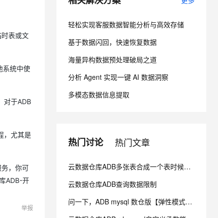
相关解决方案
更多
轻松实现客服数据智能分析与高效存储
息提取
与 AI 智能体进行实时音视频通话
临时表或文
从文本、图片、视频中提取结构化的属性信息
构建支持视频理解的 AI 音视频实时通话应用
基于数据闪回，快速恢复数据
t.diy 一步搞定创意建站
构建大模型应用的安全防护体系
海量异构数据预处理破局之道
通过自然语言交互简化开发流程,全栈开发支持
通过阿里云安全产品对 AI 应用进行安全防护
其他系统中使
分析 Agent 实现一键 AI 数据洞察
多模态数据信息提取
。对于ADB
程，尤其是
热门讨论
热门文章
云数据仓库ADB多张表合成一个表时候提示Unexpected token 如何优化？
服务，你可
ADB-开
云数据仓库ADB查询数据限制
问一下，ADB mysql 数仓版【弹性模式单机版】 支持升配到 【弹性模式集群版】 吗 ？
举报