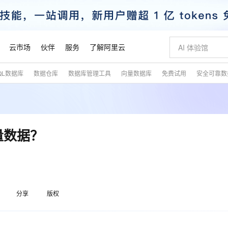
云市场
伙伴
服务
了解阿里云
QL数据库
数据仓库
数据库管理工具
向量数据库
免费试用
安全可靠数
AI 特惠
数据与 API
成为产品伙伴
企业增值服务
最佳实践
价格计算器
AI 场景体
基础软件
产品伙伴合
阿里云认证
市场活动
配置报价
大模型
自助选配和估算价格
新方式
睿译宝，AI翻译排版一步到位
智启 AI 普惠权益
产品生态集成认证中心
企业支持计划
云上春晚
域名与网站
千问官方 MaaS 平台，为开发者和 Agent 而生，新用户赠送 1 亿 + tokens 额度
Qwen Aud
AI Coding
阿里云Maa
2026 阿里云
云服务器 E
为企业打
数据集
Windows
大模型认证
模型
NEW
NEW
交付可用成果
值低价云产品抢先购
上传文档即自动完成翻译和格式还原
至高享 1亿+免费 tokens，加速 Al 应用落地
提供智能易用的域名与建站服务
智能编程，一键
安全可靠、
产品生态伙伴
专家技术服务
云上奥运之旅
弹性计算合作
阿里云中企出
手机三要素
宝塔 Linux
全部认证
量数据？
价格优势
有专属领域专家
GLM-5.2：长任务时代开源旗舰模型
阿里云 OPC 创新助力计划
千问大模型
即刻拥有 DeepS
AI 电商营销
对象存储 O
大模型
产品生态伙伴工作台
企业增值服务台
云栖战略参考
云存储合作计
云栖大会
身份实名认证
CentOS
训练营
推动算力普惠，释放技术红利
最高返9万
多领域专家智能体,一键组建 AI 虚拟交付团队
快速构建应用程序和网站，即刻迈出上云第一步
至高百万元 Token 补贴，加速一人公司成长
多元化、高性能、安全可靠的大模型服务
真正可用的 1M 上下文,一次完成代码全链路开发
轻松解锁专属 Dee
从图文生成到
云上的中国
数据库合作计
活动全景
短信
Docker
图片和
站式影视创作平台
Hermes Agent，打造自进化智能体
Token Plan 模型订阅计划
数字证书管理服务（原SSL证书）
5 分钟轻松部署
AI 广告创作
无影云电脑
企业成长
NEW
信息公告
看见新力量
云网络合作计
OCR 文字识别
JAVA
证享300元代金券
可视化编排打通从文字构思到成片全链路闭环
全托管，含MySQL、PostgreSQL、SQL Server、MariaDB多引擎
自主进化，持久记忆，越用越聪明
Qwen3.8-Max 首发尝鲜，限时加量 10 倍，夜间低至2折
实现全站HTTPS，呈现可信的WEB访问
图文、视频一
随时随地安
魔搭 Mode
Kimi-K3
HappyHors
分享
版权
NEW
loud
服务实践
官网公告
金融模力时刻
Salesforce O
版
发票查验
全能环境
Claude Code + GStack 打造工程团队
千问办公，限时限量积分加倍
Qoder
低代码高效构
AI 建站
短信服务
型
NEW
作计划
Kimi 最新旗舰模型，长程编程与推理利器
让文字生成流
计划
创新中心
魔搭 ModelSc
健康状态
理服务
让AI从“聊天伙伴”进化为能干活的“数字员工”
安装技能 GStack，拥有专属 AI 工程团队
你的AI工作搭子，覆盖日常办公高频场景
面向真实软件的智能体编程平台
0 代码专业建
客户案例
天气预报查询
操作系统
态合作计划