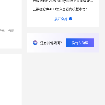
云数据仓库ADB rdsmysql自定义函数能否返回表结果？
云数据仓库ADB怎么查看内核版本号？
adb中我用str_to_date, 报错[HY000][1815] [40040, 2023041
展开全部
想获取当前adb是数仓版还是湖仓版有sql语法吗？
版导出
云原
云数据仓库ADB中adb的优点和缺点是什么？
还有其他疑问?
咨询AI助理
云数据仓库ADB如何通过主外键约束提升JOIN查询性能？
云数据仓库ADB 这个错应该怎么处理？