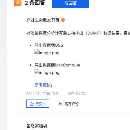
存储
天池大赛
2
条回答
写回答
Qwen3.7-Plus
云解析DNS
解决方案免费试用 新老
电子合同
最高领取价值200元试用
能看、能想、能动手的多模
安全
网络与CDN
AI 算法大赛
畅捷通
穿过生命散发芬芳
大数据开发治理平台 Data
AI 产品 免费试用
网络
安全
云开发大赛
Qwen3-VL-Plus
Tableau 订阅
1亿+ 大模型 tokens 和 
对海量数据分析计算后支持输出（DUMP）数据结果，目前
可观测
入门学习赛
中间件
AI空中课堂在线直播课
云防火墙
140+云产品 免费试用
导出数据到OSS
上云与迁云
云原生的云上边界网络安全
产品新客免费试用，最长1
数据库
生态解决方案
大模型服务
企业出海
大模型ACA认证体验
大数据计算
助力企业全员 AI 认知与能
导出数据到MaxCompute
行业生态解决方案
千问AI平台-Token Plan
政企业务
媒体服务
开发者生态解决方案
企业服务与云通信
——
参考链接
。
千问AI平台-模型体验
AI 开发和 AI 应用解决
在线体验全尺寸、多种模态
2024-07-17 08:15:34
发布于北京
域名与网站
赞同
5
展开评论
Happy 系列大模型
终端用户计算
Serverless
番茄酱脑袋
开发工具