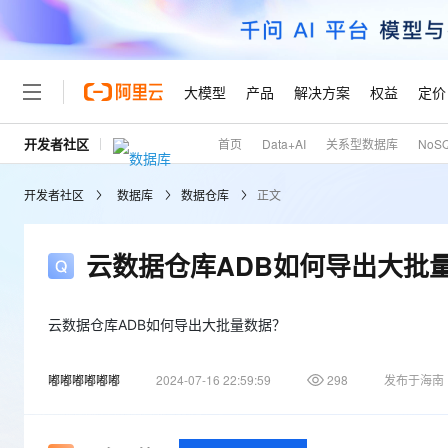
大模型
产品
解决方案
权益
定价
开发者社区
首页
Data+AI
关系型数据库
NoS
大模型
产品
解决方案
权益
定价
云市场
伙伴
服务
了解阿里云
精选产品
精选解决方案
普惠上云
产品定价
精选商城
成为销售伙伴
售前咨询
为什么选择阿里云
千问AI平台
开发者社区
数据库
数据仓库
正文
了解云产品的定价详情
大模型服务平台百炼
千问办公，解锁你的工作
普惠上云 官方力荐
分销伙伴
在线服务
网站建设
什么是云计算
大
大模型服务与应用平台
企业级Agent产品，直接
云服务器38元/年起，超
咨询伙伴
多端小程序
技术领先
云数据仓库ADB如何导出大批
云上成本管理
售后服务
轻量应用服务器
Agency Agents：拥
官方推荐返现计划
大模型
精选产品
精选解决方案
Salesforce 国际版订阅
稳定可靠
管理和优化成本
推荐新用户得奖励，单订单
销售伙伴合作计划
自助服务
友盟天域
安全合规
人工智能与机器学习
AI
云数据仓库ADB如何导出大批量数据？
文本生成
云数据库 RDS
HappyHorse 打造一
云工开物
无影生态合作计划
在线服务
观测云
分析师报告
高校专属算力普惠，学生认
计算
互联网应用开发
Qwen3.8-Max
嘟嘟嘟嘟嘟嘟
2024-07-16 22:59:59
298
发布于海南
HOT
Salesforce On Alibaba C
工单服务
Tuya 物联网平台阿里云
研究报告与白皮书
人工智能平台 PAI
快速拥有专属 OpenClaw
大模
Consulting Partner 合
大数据
容器
智能体时代全能旗舰模型
免费试用
短信专区
一站式AI开发、训练和推
蓝凌 OA
AI 大模型销售与服务生
现代化应用