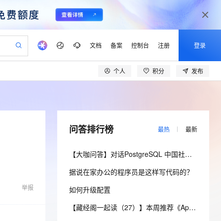
文档
备案
控制台
注册
登录
个人
积分
发布
验
作计划
器
AI 活动
专业服务
服务伙伴合作计划
开发者社区
加入我们
产品动态
服务平台百炼
阿里云 OPC 创新助力计划
一站式生成采购清单，支持单品或批量购买
可编辑精美 PPT 文稿
S产品伙伴计划（繁花）
峰会
CS
造的大模型服务与应用开发平台
Agency Agents：拥有专属领域专家
AI 生产力先锋
Al MaaS 服务伙伴赋能合作
域名
博文
Careers
至高可申请百万元
Qwen3.8-Max 模型上线
 轻松生成专业的 PPT
开启高性价比 AI 编程新体验
弹性可伸缩的云计算服务
先锋实践拓展 AI 生产力的边界
多领域专家智能体,一键组建 AI 虚拟交付团队
Token 补贴，五大权
计划
海大会
伙伴信用分合作计划
商标
问答
社会招聘
问答排行榜
最热
最新
益加速 OPC 成功
帕鲁游戏服务器
SS
HappyHorse 打造一站式影视创作平台
飞天发布时刻
HOT
Open Search 向量检索版支
划
备案
电子书
校园招聘
联机服务器，轻松开启游戏
视频创作，一键激活电商全链路生产力
稳定、安全、高性价比、高性能的云存储服务
所见，即是所愿
持视频检索 Pipeline 功能
可视化编排打通从文字构思到成片全链路闭环
更多支持
【大咖问答】对话PostgreSQL 中国社区发起人之一，阿里云数据库高级专家 德哥
划
公司注册
镜像站
视频生成
语音识别与合成
 智能体与工作流应用
漫剧工坊：一站式动画创作平台
AI 实训营
应用身份服务 (IDaaS)
据说在家办公的程序员是这样写代码的？
合作伙伴培训与认证
划
上云迁移
站生成，高效打造优质广告素材
全接入的云上超级电脑
通过阿里云百炼高效搭建AI应用,助力高效开发
快速生产连贯的高质量长漫剧
从基础到进阶，Agent 创客手把手教你
OpenClaw 管理能力上线
lScope
我要反馈
e-1.1-T2V
Qwen3-TTS-Flash
举报
如何升级配置
查询合作伙伴
n Alibaba Cloud ISV 合作
代维服务
建企业门户网站
10 分钟搭建微信、支付宝小程序
MaxCompute MaxFrame 提
畅细腻的高质量视频
离线语音合成大模型，多语言方言自适应，低延迟高稳定
创新加速
ope
登录合作伙伴管理后台
【藏经阁一起读（27）】本周推荐《Apache Flink案例集（2022版）》，你有哪些心得？
我要建议
站，无忧落地极速上线
以可视化方式快速构建移动和 PC 门户网站
国内短信简单易用，安全可靠，秒级触达，全球覆盖200+国家和地区。
高效部署网站，快速应用到小程序
供自动弹性内存功能