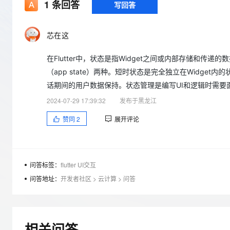
存储
天池大赛
1
条回答
写回答
Qwen3.7-Plus
云解析DNS
解决方案免费试用 新老
电子合同
最高领取价值200元试用
能看、能想、能动手的多模
安全
网络与CDN
AI 算法大赛
畅捷通
芯在这
大数据开发治理平台 Data
AI 产品 免费试用
网络
安全
云开发大赛
Qwen3-VL-Plus
Tableau 订阅
1亿+ 大模型 tokens 和 
在Flutter中，状态是指Widget之间或内部存储和传递的
可观测
入门学习赛
中间件
AI空中课堂在线直播课
云防火墙
140+云产品 免费试用
（app state）两种。短时状态是完全独立在Widge
上云与迁云
云原生的云上边界网络安全
产品新客免费试用，最长1
数据库
话期间的用户数据保持。状态管理是编写UI和逻辑时需要
生态解决方案
大模型服务
2024-07-29 17:39:32
发布于黑龙江
企业出海
大模型ACA认证体验
大数据计算
助力企业全员 AI 认知与能
行业生态解决方案
赞同
2
展开评论
千问AI平台-Token Plan
政企业务
媒体服务
开发者生态解决方案
企业服务与云通信
千问AI平台-模型体验
AI 开发和 AI 应用解决
在线体验全尺寸、多种模态
问答标签：
flutter UI交互
域名与网站
问答地址：
开发者社区
>
云计算
>
问答
Happy 系列大模型
终端用户计算
Serverless
相关问答
开发工具