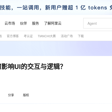
云市场
伙伴
服务
了解阿里云
践
官方博客
考认证
TIANCHI大赛
活动广场
下载
AI 特惠
数据与 API
成为产品伙伴
企业增值服务
最佳实践
价格计算器
AI 场景体
基础软件
产品伙伴合
阿里云认证
市场活动
配置报价
大模型
自助选配和估算价格
步到位
智启 AI 普惠权益
产品生态集成认证中心
企业支持计划
云上春晚
域名与网站
Qwen Audio：打造专属 AI 语音助手
千问官方 MaaS 平台，为开发者和 Agent 而生，新用户赠送 1 亿 + tokens 额度
一句话生成原生
AI Coding
阿里云Maa
2026 阿里云
云服务器 E
为企业打
数据集
Windows
大模型认证
模型
NEW
NEW
格式还原
值低价云产品抢先购
至高享 1亿+免费 tokens，加速 Al 应用落地
提供智能易用的域名与建站服务
Qwen-Audio-3.0-Realtime 端到端实时语音角色扮演
输入一句话想法,
智能编程，一键
安全可靠、
产品生态伙伴
专家技术服务
云上奥运之旅
弹性计算合作
阿里云中企出
手机三要素
宝塔 Linux
全部认证
如何影响UI的交互与逻辑？
价格优势
开源旗舰模型
即刻拥有 DeepSeek-V4-Pro
阿里云 OPC 创新助力计划
千问大模型
一键部署幻兽
AI 电商营销
对象存储 O
大模型
产品生态伙伴工作台
企业增值服务台
云栖战略参考
云存储合作计
云栖大会
身份实名认证
CentOS
训练营
推动算力普惠，释放技术红利
最高返9万
真正可用的 1M 上下文,一次完成代码全链路开发
快速构建应用程序和网站，即刻迈出上云第一步
轻松解锁专属 DeepSeek-V4-Pro
至高百万元 Token 补贴，加速一人公司成长
多元化、高性能、安全可靠的大模型服务
一键购买专属
从图文生成到
云上的中国
数据库合作计
活动全景
短信
Docker
图片和
自进化智能体
5 分钟轻松部署专属 QwenPaw
Token Plan 模型订阅计划
数字证书管理服务（原SSL证书）
高效搭建 AI
AI 广告创作
无影云电脑
企业成长
NEW
HOT
信息公告
看见新力量
云网络合作计
OCR 文字识别
JAVA
越聪明
证享300元代金券
全托管，含MySQL、PostgreSQL、SQL Server、MariaDB多引擎
Qwen3.8-Max 首发尝鲜，限时加量 10 倍，夜间低至2折
实现全站HTTPS，呈现可信的WEB访问
从聊天伙伴进化为能主动干活的本地数字员工
图文、视频一
随时随地安
魔搭 Mode
Kimi-K3
HappyHors
分享
版权
NEW
loud
服务实践
官网公告
金融模力时刻
Salesforce O
版
发票查验
全能环境
Claude Code + GStack 打造工程团队
千问办公，限时限量积分加倍
Qoder
低代码高效构
AI 建站
短信服务
型
NEW
作计划
Kimi 最新旗舰模型，长程编程与推理利器
让文字生成流
计划
创新中心
魔搭 ModelSc
健康状态
理服务
让AI从“聊天伙伴”进化为能干活的“数字员工”
安装技能 GStack，拥有专属 AI 工程团队
你的AI工作搭子，覆盖日常办公高频场景
面向真实软件的智能体编程平台
0 代码专业建
客户案例
天气预报查询
操作系统
态合作计划