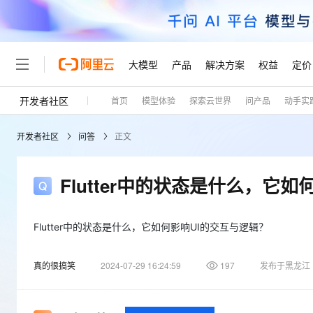
大模型
产品
解决方案
权益
定价
开发者社区
首页
模型体验
探索云世界
问产品
动手实
大模型
产品
解决方案
权益
定价
云市场
伙伴
服务
了解阿里云
精选产品
精选解决方案
普惠上云
产品定价
精选商城
成为销售伙伴
售前咨询
为什么选择阿里云
千问AI平台
开发者社区
问答
正文
了解云产品的定价详情
大模型服务平台百炼
睿译宝，AI翻译排版一
普惠上云 官方力荐
分销伙伴
在线服务
网站建设
什么是云计算
大
大模型服务与应用平台
上传文档即自动完成翻译和
云服务器38元/年起，超
咨询伙伴
多端小程序
技术领先
Flutter中的状态是什么，它
云上成本管理
售后服务
轻量应用服务器
GLM-5.2：长任务时代
官方推荐返现计划
大模型
精选产品
精选解决方案
Salesforce 国际版订阅
稳定可靠
管理和优化成本
推荐新用户得奖励，单订单
销售伙伴合作计划
自助服务
友盟天域
安全合规
人工智能与机器学习
AI
Flutter中的状态是什么，它如何影响UI的交互与逻辑？
文本生成
云数据库 RDS
Hermes Agent，打造
云工开物
无影生态合作计划
在线服务
观测云
分析师报告
自主进化，持久记忆，越用
高校专属算力普惠，学生认
计算
互联网应用开发
Qwen3.8-Max
真的很搞笑
2024-07-29 16:24:59
197
发布于黑龙江
HOT
Salesforce On Alibaba C
工单服务
Tuya 物联网平台阿里云
研究报告与白皮书
人工智能平台 PAI
快速拥有专属 OpenClaw
大模
Consulting Partner 合
大数据
容器
智能体时代全能旗舰模型
免费试用
短信专区
一站式AI开发、训练和推
蓝凌 OA
AI 大模型销售与服务生
现代化应用