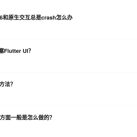
5.6和原生交互总是crash怎么办
AI 应用
10分钟微调：让0.6B模型媲美235B模
多模态数据信
型
依托云原生高可用架构,实现Dify私有化部署
用1%尺寸在特定领域达到大模型90%以上效果
一个 AI 助手
超强辅助，Bol
即刻拥有 DeepSeek-R1 满血版
在企业官网、通讯软件中为客户提供 AI 客服
多种方案随心选，轻松解锁专属 DeepSeek
tter UI？
t方法？
化测试方面一般是怎么做的？