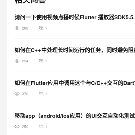
大模型解决方案
迁移与运维管理
请问一下使用视频点播时候Flutter 播放器SDK5.
快速部署 Dify，高效搭建 
专有云
288
1
10 分钟在聊天系统中增加
如何在C++中处理长时间运行的任务，同时避免阻塞Flu
234
1
如何在Flutter应用中调用这个与C/C++交互的Dar
370
1
移动app（android/ios应用）的UI交互自动
250
1