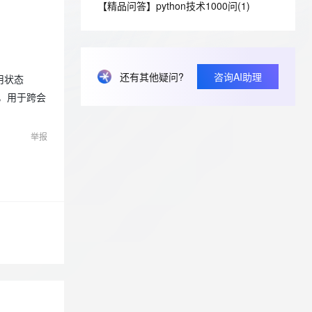
安全
【精品问答】python技术1000问(1)
我要投诉
e-1.1-I2V
Cosyvoice-V3-Flash
PolarDB
上云场景组合购
Milvus 弹性伸缩功能新增节
伴
漫剧创作，剧本、分镜、视频高效生成
100%兼容MySQL、PostgreSQL，兼容Oracle，支持集中和分布式
覆盖90%+业务场景，专享组合折扣价
点支持范围
畅自然，细节丰富
高表现力语音合成大模型，语音克隆听感自然
VPN
ernetes 版 ACK
云聚AI 严选权益
AI 原生数据库服务发布
SSL 证书
2V
Fun-ASR
，一键激活高效办公新体验
理容器应用的 K8s 服务
精选AI产品，从模型到应用全链提效
Agent 数据网关
还有其他疑问?
咨询AI助理
文戏情感细腻自然，动作戏激烈拳拳到肉，实现更强表演能力
支持中英文自由切换，具备更强的噪声鲁棒性
应用状态
堡垒机
AI 用量加速计划
态，用于跨会
云原生数据库 PolarDB
防火墙
、识别商机，让客服更高效、服务更出色。
新老同享，达量后返
Agentic Database 发布
主机安全
应用
举报
千问办公
NEW
AI 应用及服务市场
的智能体编程平台
一站式AI生产力平台
AI 应用
伶鹊
企业级人与Agent协作平台，接入和调度多个数字员工
智能客服平台，对话机器人、对话分析、智能外呼
大模型
大模型服务平台百炼 - 全妙
自然语言处理
应用创作平台
多模态内容创作工具，已接入 DeepSeek
数据标注
机器学习