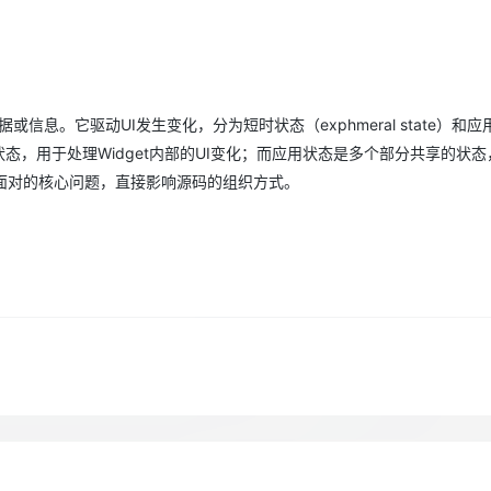
Deepseek-v4-pro
HappyHors
同享
万小智 AI 建站低至 15元/月
Qoder CN
AI 短剧/漫剧
云原生数据库 
快递物流查询
WordPress
成为服务伙
高校合作
点，立即开启云上创新
覆盖公网/内网、递归/权威、移动APP等全场景解析服务
送.CN域名，送备案服务码
基于千问大模型等，支持代码智能生成、研发智能问答
AI助力短剧
态智能体模型
旗舰 MoE 大模型，百万上下文与顶尖推理能力
图生视频，流
Ubuntu
服务生态伙伴
云工开物
企业应用
Works
Night Plan 支持 Qwen 3.8-Max
云原生大数据计算服务 MaxCompute
AI 办公
容器服务 Kub
NEW
GLM-5.2
Wan2.7-T
Red Hat
30+ 款产品免费体验
Data Agent 驱动的一站式 Data+AI 开发治理平台
夜间 5 折，Qwen/Meoo/TokenPlan 客户专享
面向分析的企业级SaaS模式云数据仓库
AI智能应用
提供一站式管
科研合作
视觉 Coding、空间感知、多模态思考等全面升级
1M上下文，专为长程任务能力而生
数据或信息。它驱动UI发生变化，分为短时状态（exphmeral state）和
ERP
堂（旗舰版）
SUSE
智能客服
t内的状态，用于处理Widget内部的UI变化；而应用状态是多个部分共享的状
CRM
防护产品
2个月
自动承接线索
面对的核心问题，直接影响源码的组织方式。
建站小程序
OA 办公系统
AI 应用构建
大模型原生
力提升
财税管理
模板建站
Qoder
大模型服务平台百炼-应用模版
HOT
NEW
面向真实软件
个人版上线、团队版降价；千问3.8-Max首发发尝鲜
丰富多元化的应用模版和解决方案
400电话
定制建站
万有无界
大模型服务平台百炼-智能体
方案
广告营销
模板小程序
的模型效果
灵活可视化地构建企业级 Agent
定制小程序
秒悟
人工智能平台 PAI
APP 开发
云端极速 AI 
新一代 AI 视频生成模型，深度适配广告营销等场景
AI Native 的算法工程平台，一站式完成建模、训练、推理服务部署
建站系统