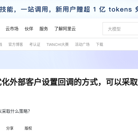
云市场
伙伴
服务
了解阿里云
践
官方博客
考认证
TIANCHI大赛
活动广场
下载
AI 特惠
数据与 API
成为产品伙伴
企业增值服务
最佳实践
价格计算器
AI 场景体
基础软件
产品伙伴合
阿里云认证
市场活动
配置报价
大模型
自助选配和估算价格
新方式
睿译宝，AI翻译排版一步到位
智启 AI 普惠权益
产品生态集成认证中心
企业支持计划
云上春晚
域名与网站
千问官方 MaaS 平台，为开发者和 Agent 而生，新用户赠送 1 亿 + tokens 额度
Qwen Aud
AI Coding
阿里云Maa
2026 阿里云
云服务器 E
为企业打
数据集
Windows
大模型认证
模型
NEW
NEW
交付可用成果
值低价云产品抢先购
上传文档即自动完成翻译和格式还原
至高享 1亿+免费 tokens，加速 Al 应用落地
提供智能易用的域名与建站服务
智能编程，一键
安全可靠、
产品生态伙伴
专家技术服务
云上奥运之旅
弹性计算合作
阿里云中企出
手机三要素
宝塔 Linux
全部认证
优化外部客户设置回调的方式，可以采
价格优势
有专属领域专家
GLM-5.2：长任务时代开源旗舰模型
阿里云 OPC 创新助力计划
千问大模型
即刻拥有 DeepS
AI 电商营销
对象存储 O
大模型
产品生态伙伴工作台
企业增值服务台
云栖战略参考
云存储合作计
云栖大会
身份实名认证
CentOS
训练营
推动算力普惠，释放技术红利
最高返9万
多领域专家智能体,一键组建 AI 虚拟交付团队
快速构建应用程序和网站，即刻迈出上云第一步
至高百万元 Token 补贴，加速一人公司成长
多元化、高性能、安全可靠的大模型服务
真正可用的 1M 上下文,一次完成代码全链路开发
轻松解锁专属 Dee
从图文生成到
云上的中国
数据库合作计
活动全景
短信
Docker
图片和
站式影视创作平台
Hermes Agent，打造自进化智能体
Token Plan 模型订阅计划
数字证书管理服务（原SSL证书）
5 分钟轻松部署
AI 广告创作
无影云电脑
企业成长
NEW
信息公告
看见新力量
云网络合作计
OCR 文字识别
JAVA
证享300元代金券
可视化编排打通从文字构思到成片全链路闭环
全托管，含MySQL、PostgreSQL、SQL Server、MariaDB多引擎
自主进化，持久记忆，越用越聪明
Qwen3.8-Max 首发尝鲜，限时加量 10 倍，夜间低至2折
实现全站HTTPS，呈现可信的WEB访问
图文、视频一
随时随地安
以采取什么策略？
魔搭 Mode
Kimi-K3
HappyHors
NEW
loud
服务实践
官网公告
金融模力时刻
Salesforce O
版
发票查验
全能环境
Claude Code + GStack 打造工程团队
千问办公，限时限量积分加倍
Qoder
低代码高效构
AI 建站
短信服务
型
NEW
作计划
Kimi 最新旗舰模型，长程编程与推理利器
让文字生成流
计划
分享
版权
创新中心
魔搭 ModelSc
健康状态
理服务
让AI从“聊天伙伴”进化为能干活的“数字员工”
安装技能 GStack，拥有专属 AI 工程团队
你的AI工作搭子，覆盖日常办公高频场景
面向真实软件的智能体编程平台
0 代码专业建
客户案例
天气预报查询
操作系统
态合作计划