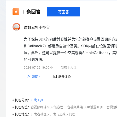
存储
天池大赛
Qwen3.7-Plus
云解析DNS
解决方案免费试用 新老
电子合同
最高领取价值200元试用
能看、能想、能动手的多模
安全
网络与CDN
1
条回答
写回答
AI 算法大赛
畅捷通
大数据开发治理平台 Data
AI 产品 免费试用
网络
安全
云开发大赛
Qwen3-VL-Plus
Tableau 订阅
1亿+ 大模型 tokens 和 
迪姐暴打小怪兽
可观测
入门学习赛
中间件
AI空中课堂在线直播课
云防火墙
140+云产品 免费试用
为了保持SDK的向后兼容性并优化外部客户设置回调的方式，可
上云与迁云
云原生的云上边界网络安全
产品新客免费试用，最长1
数据库
和Callback2）都继承自这个基类。SDK内部在设置回
生态解决方案
大模型服务
企业出海
大模型ACA认证体验
法。此外，还可以提供一个空实现类SimpleCallba
大数据计算
助力企业全员 AI 认知与能
行业生态解决方案
的回调方法。
千问AI平台-Token Plan
政企业务
媒体服务
2024-07-22 19:00:44
发布于天津
开发者生态解决方案
企业服务与云通信
赞同
1
展开评论
千问AI平台-模型体验
AI 开发和 AI 应用解决
在线体验全尺寸、多种模态
域名与网站
Happy 系列大模型
终端用户计算
问答分类：
开发工具
Serverless
问答标签：
音视频终端 SDK兼容性
音视频终端 SDK设置回调
音视频
问答地址：
开发者社区
>
开发与运维
>
问答
开发工具