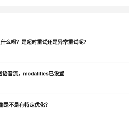
AI 应用
10分钟微调：让0.6B模型媲美235B模
多模态数据信
型
依托云原生高可用架构,实现Dify私有化部署
用1%尺寸在特定领域达到大模型90%以上效果
一个 AI 助手
超强辅助，Bol
即刻拥有 DeepSeek-R1 满血版
在企业官网、通讯软件中为客户提供 AI 客服
试策略是什么啊？是超时重试还是异常重试呢？
多种方案随心选，轻松解锁专属 DeepSeek
回语音流，modalities已设置
动端是不是有特定优化？