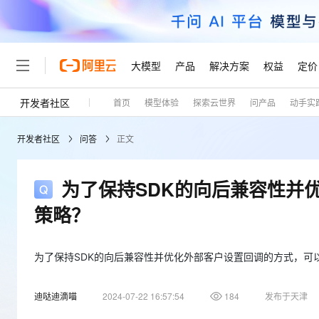
大模型
产品
解决方案
权益
定价
开发者社区
首页
模型体验
探索云世界
问产品
动手实
大模型
产品
解决方案
权益
定价
云市场
伙伴
服务
了解阿里云
精选产品
精选解决方案
普惠上云
产品定价
精选商城
成为销售伙伴
售前咨询
为什么选择阿里云
千问AI平台
开发者社区
问答
正文
了解云产品的定价详情
大模型服务平台百炼
千问办公，解锁你的工作
普惠上云 官方力荐
分销伙伴
在线服务
网站建设
什么是云计算
大
大模型服务与应用平台
企业级Agent产品，直接
云服务器38元/年起，超
咨询伙伴
多端小程序
技术领先
为了保持SDK的向后兼容性并
云上成本管理
售后服务
轻量应用服务器
Agency Agents：拥
官方推荐返现计划
大模型
精选产品
精选解决方案
Salesforce 国际版订阅
稳定可靠
策略？
管理和优化成本
推荐新用户得奖励，单订单
销售伙伴合作计划
自助服务
友盟天域
安全合规
人工智能与机器学习
AI
文本生成
云数据库 RDS
HappyHorse 打造一
云工开物
无影生态合作计划
在线服务
观测云
分析师报告
高校专属算力普惠，学生认
为了保持SDK的向后兼容性并优化外部客户设置回调的方式，可
计算
互联网应用开发
Qwen3.8-Max
HOT
Salesforce On Alibaba C
工单服务
Tuya 物联网平台阿里云
研究报告与白皮书
人工智能平台 PAI
快速拥有专属 OpenClaw
大模
Consulting Partner 合
大数据
容器
智能体时代全能旗舰模型
迪哒迪滴喵
2024-07-22 16:57:54
184
发布于天津
免费试用
短信专区
一站式AI开发、训练和推
蓝凌 OA
AI 大模型销售与服务生
现代化应用