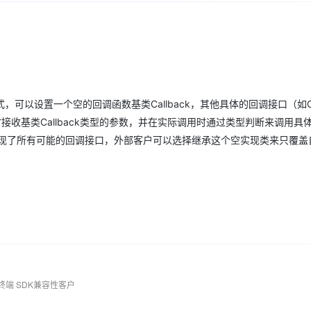
Deepseek-v4-pro
HappyHors
同享
万小智 AI 建站低至 15元/月
Qoder CN
AI 短剧/漫剧
云原生数据库 
快递物流查询
WordPress
成为服务伙
高校合作
点，立即开启云上创新
覆盖公网/内网、递归/权威、移动APP等全场景解析服务
送.CN域名，送备案服务码
基于千问大模型等，支持代码智能生成、研发智能问答
AI助力短剧
态智能体模型
旗舰 MoE 大模型，百万上下文与顶尖推理能力
图生视频，流
Ubuntu
服务生态伙伴
云工开物
企业应用
Works
Night Plan 支持 Qwen 3.8-Max
云原生大数据计算服务 MaxCompute
AI 办公
容器服务 Kub
NEW
GLM-5.2
Wan2.7-T
Red Hat
30+ 款产品免费体验
Data Agent 驱动的一站式 Data+AI 开发治理平台
夜间 5 折，Qwen/Meoo/TokenPlan 客户专享
面向分析的企业级SaaS模式云数据仓库
AI智能应用
提供一站式管
科研合作
视觉 Coding、空间感知、多模态思考等全面升级
1M上下文，专为长程任务能力而生
ERP
堂（旗舰版）
SUSE
智能客服
以设置一个空的回调函数基类Callback，其他具体的回调接口（如Call
CRM
防护产品
2个月
自动承接线索
调时接收基类Callback类型的参数，并在实际调用时通过类型判断来调用具
建站小程序
OA 办公系统
AI 应用构建
大模型原生
ck，实现了所有可能的回调接口，外部客户可以选择继承这个空实现类来只覆
力提升
财税管理
模板建站
Qoder
大模型服务平台百炼-应用模版
HOT
NEW
面向真实软件
个人版上线、团队版降价；千问3.8-Max首发发尝鲜
丰富多元化的应用模版和解决方案
400电话
定制建站
万有无界
大模型服务平台百炼-智能体
方案
广告营销
模板小程序
的模型效果
灵活可视化地构建企业级 Agent
定制小程序
秒悟
人工智能平台 PAI
APP 开发
云端极速 AI 
新一代 AI 视频生成模型，深度适配广告营销等场景
AI Native 的算法工程平台，一站式完成建模、训练、推理服务部署
建站系统
终端 SDK兼容性客户