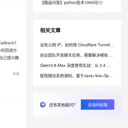
安全
【精品问答】python技术1000问(1)
我要投诉
e-1.1-I2V
Cosyvoice-V3-Flash
PolarDB
上云场景组合购
Milvus 弹性伸缩功能新增节
伴
漫剧创作，剧本、分镜、视频高效生成
100%兼容MySQL、PostgreSQL，兼容Oracle，支持集中和分布式
覆盖90%+业务场景，专享组合折扣价
点支持范围
畅自然，细节丰富
高表现力语音合成大模型，语音克隆听感自然
VPN
ernetes 版 ACK
云聚AI 严选权益
AI 原生数据库服务发布
SSL 证书
2V
Fun-ASR
，一键激活高效办公新体验
理容器应用的 K8s 服务
精选AI产品，从模型到应用全链提效
Agent 数据网关
相关文章
文戏情感细腻自然，动作戏激烈拳拳到肉，实现更强表演能力
支持中英文自由切换，具备更强的噪声鲁棒性
堡垒机
AI 用量加速计划
云原生数据库 PolarDB
back1
防火墙
没有公网 IP，如何用 Cloudflare Tunnel 安全发布家庭服务器服务
、识别商机，让客服更高效、服务更出色。
新老同享，达量后返
Agentic Database 发布
体的回调方
主机安全
应用
创业团队开发聊天应用，需要解决哪些 IM 技术难题？
盖自己感兴趣
Qwen3.8-Max 深度使用实战：从 2.4 万亿参数到生产级智能体落地
千问办公
NEW
AI 应用及服务市场
的智能体编程平台
一站式AI生产力平台
举报
医院随访系统源码，基于Java+Vue+SpringBoot技术架构的智能化管理平台
AI 应用
伶鹊
企业级人与Agent协作平台，接入和调度多个数字员工
智能客服平台，对话机器人、对话分析、智能外呼
大模型
大模型服务平台百炼 - 全妙
自然语言处理
还有其他疑问?
咨询AI助理
应用创作平台
多模态内容创作工具，已接入 DeepSeek
数据标注
机器学习