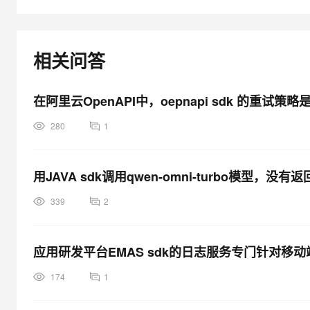
大模型解决方案
迁移与运维管理
快速部署 Dify，高效搭建 
相关问答
专有云
10 分钟在聊天系统中增加
在阿里云OpenAPI中，oepnapi sdk 的重
280
1
用JAVA sdk调用qwen-omni-turbo模型，没有返
339
2
应用研发平台EMAS sdk的日志服务专门针对移
174
1