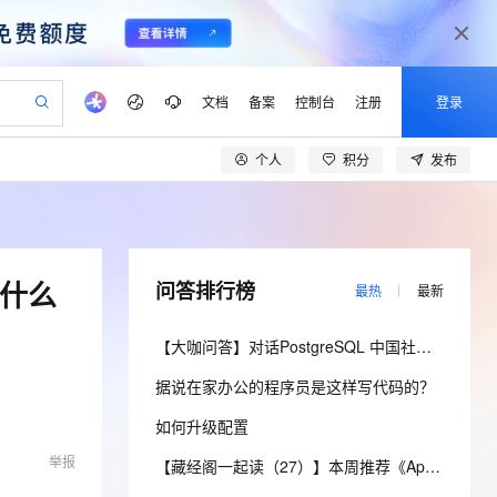
文档
备案
控制台
注册
登录
个人
积分
发布
验
作计划
器
AI 活动
专业服务
服务伙伴合作计划
开发者社区
加入我们
产品动态
服务平台百炼
阿里云 OPC 创新助力计划
一站式生成采购清单，支持单品或批量购买
io：打造专属 AI 语音助手
S产品伙伴计划（繁花）
峰会
CS
造的大模型服务与应用开发平台
一句话生成原生可编辑精美 PPT 文稿
AI 生产力先锋
Al MaaS 服务伙伴赋能合作
域名
博文
Careers
至高可申请百万元
Qwen3.8-Max 模型上线
开启高性价比 AI 编程新体验
弹性可伸缩的云计算服务
Qwen-Audio-3.0-Realtime 端到端实时语音角色扮演
输入一句话想法, 轻松生成专业的 PPT
先锋实践拓展 AI 生产力的边界
Token 补贴，五大权
计划
海大会
伙伴信用分合作计划
商标
问答
社会招聘
取什么
问答排行榜
最热
最新
益加速 OPC 成功
eek-V4-Pro
SS
一键部署幻兽帕鲁游戏服务器
飞天发布时刻
HOT
Open Search 向量检索版支
划
备案
电子书
校园招聘
pSeek-V4-Pro
视频创作，一键激活电商全链路生产力
稳定、安全、高性价比、高性能的云存储服务
一键购买专属联机服务器，轻松开启游戏
所见，即是所愿
持视频检索 Pipeline 功能
更多支持
【大咖问答】对话PostgreSQL 中国社区发起人之一，阿里云数据库高级专家 德哥
划
公司注册
镜像站
视频生成
语音识别与合成
专属 QwenPaw
漫剧工坊：一站式动画创作平台
AI 实训营
HOT
应用身份服务 (IDaaS)
据说在家办公的程序员是这样写代码的？
合作伙伴培训与认证
划
上云迁移
站生成，高效打造优质广告素材
全接入的云上超级电脑
从聊天伙伴进化为能主动干活的本地数字员工
快速生产连贯的高质量长漫剧
从基础到进阶，Agent 创客手把手教你
OpenClaw 管理能力上线
lScope
我要反馈
e-1.1-T2V
Qwen3-TTS-Flash
如何升级配置
查询合作伙伴
n Alibaba Cloud ISV 合作
代维服务
建企业门户网站
10 分钟搭建微信、支付宝小程序
MaxCompute MaxFrame 提
畅细腻的高质量视频
离线语音合成大模型，多语言方言自适应，低延迟高稳定
举报
创新加速
ope
登录合作伙伴管理后台
【藏经阁一起读（27）】本周推荐《Apache Flink案例集（2022版）》，你有哪些心得？
我要建议
站，无忧落地极速上线
以可视化方式快速构建移动和 PC 门户网站
国内短信简单易用，安全可靠，秒级触达，全球覆盖200+国家和地区。
高效部署网站，快速应用到小程序
供自动弹性内存功能