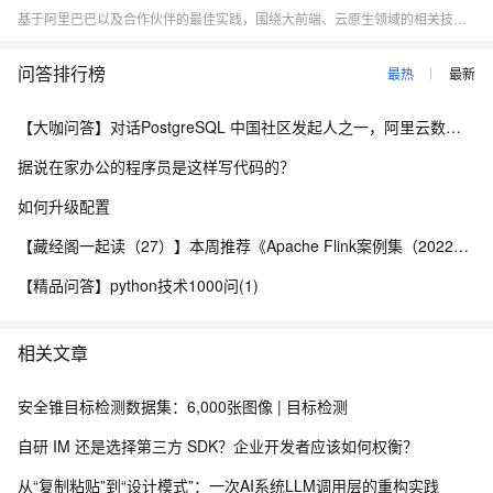
基于阿里巴巴以及合作伙伴的最佳实践，围绕大前端、云原生领域的相关技术热点（小程序、Serverless、应用中间件、低代码、DevOps）展开行业探讨，与开发者一起探寻云原生时代应用研发的新范式。
问答排行榜
最热
最新
【大咖问答】对话PostgreSQL 中国社区发起人之一，阿里云数据库高级专家 德哥
据说在家办公的程序员是这样写代码的？
如何升级配置
【藏经阁一起读（27）】本周推荐《Apache Flink案例集（2022版）》，你有哪些心得？
【精品问答】python技术1000问(1)
相关文章
安全锥目标检测数据集：6,000张图像 | 目标检测
自研 IM 还是选择第三方 SDK？企业开发者应该如何权衡？
从“复制粘贴”到“设计模式”：​一次AI系统LLM调用层的重构实践