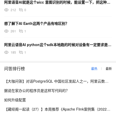
阿里语音AI就是这个aicc 意图识别的时候，能设置一下，把这种很轻的声音过滤掉吗？
212
0
想了解下AI Earth这两个产品有啥区别？
261
1
阿里云语音AI python这个sdk本地跑的时候对设备有一定要求是吗？
185
1
问答排行榜
最热
最新
【大咖问答】对话PostgreSQL 中国社区发起人之一，阿里云数据库高级专家 德哥
据说在家办公的程序员是这样写代码的？
如何升级配置
【藏经阁一起读（27）】本周推荐《Apache Flink案例集（2022版）》，你有哪些心得？