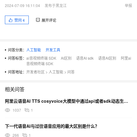
2024-07-09 16:11:04
发布于黑龙江
举报
赞同
4
展开评论
问答分类：
人工智能
开发工具
问答标签：
ai音视频终端 SDK
AI区别
语音AI sdk
语音AI区别
阿里ai
音视频终端 SDK
问答地址：
开发者社区
>
人工智能
>
问答
相关问答
阿里云语音AI TTS cosyvoice大模型中通过api或者sdk动态生成和刷新token收费？
1037
1
下一代语音AI与过往语音应用的最大区别是什么？
266
1