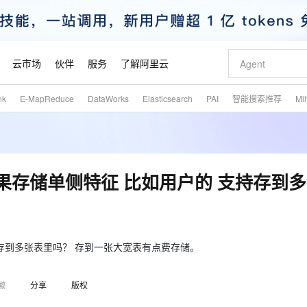
云市场
伙伴
服务
了解阿里云
nk
E-MapReduce
DataWorks
Elasticsearch
PAI
智能搜索推荐
Mi
AI 特惠
数据与 API
成为产品伙伴
企业增值服务
最佳实践
价格计算器
AI 场景体
基础软件
产品伙伴合
阿里云认证
市场活动
配置报价
大模型
自助选配和估算价格
新方式
睿译宝，AI翻译排版一步到位
智启 AI 普惠权益
产品生态集成认证中心
企业支持计划
云上春晚
域名与网站
千问官方 MaaS 平台，为开发者和 Agent 而生，新用户赠送 1 亿 + tokens 额度
Qwen Aud
AI Coding
阿里云Maa
2026 阿里云
云服务器 E
为企业打
数据集
Windows
大模型认证
模型
NEW
NEW
交付可用成果
值低价云产品抢先购
上传文档即自动完成翻译和格式还原
至高享 1亿+免费 tokens，加速 Al 应用落地
提供智能易用的域名与建站服务
智能编程，一键
安全可靠、
产品生态伙伴
专家技术服务
云上奥运之旅
弹性计算合作
阿里云中企出
手机三要素
宝塔 Linux
全部认证
ore如果存储单侧特征 比如用户的 支持存到
价格优势
有专属领域专家
GLM-5.2：长任务时代开源旗舰模型
阿里云 OPC 创新助力计划
千问大模型
即刻拥有 DeepS
AI 电商营销
对象存储 O
大模型
产品生态伙伴工作台
企业增值服务台
云栖战略参考
云存储合作计
云栖大会
身份实名认证
CentOS
训练营
推动算力普惠，释放技术红利
最高返9万
多领域专家智能体,一键组建 AI 虚拟交付团队
快速构建应用程序和网站，即刻迈出上云第一步
至高百万元 Token 补贴，加速一人公司成长
多元化、高性能、安全可靠的大模型服务
真正可用的 1M 上下文,一次完成代码全链路开发
轻松解锁专属 Dee
从图文生成到
云上的中国
数据库合作计
活动全景
短信
Docker
图片和
站式影视创作平台
Hermes Agent，打造自进化智能体
Token Plan 模型订阅计划
数字证书管理服务（原SSL证书）
5 分钟轻松部署
AI 广告创作
无影云电脑
企业成长
NEW
信息公告
看见新力量
云网络合作计
OCR 文字识别
JAVA
证享300元代金券
可视化编排打通从文字构思到成片全链路闭环
全托管，含MySQL、PostgreSQL、SQL Server、MariaDB多引擎
自主进化，持久记忆，越用越聪明
Qwen3.8-Max 首发尝鲜，限时加量 10 倍，夜间低至2折
实现全站HTTPS，呈现可信的WEB访问
图文、视频一
随时随地安
的 支持存到多张表里吗？ 存到一张大宽表有点费存储。
魔搭 Mode
Kimi-K3
HappyHors
NEW
loud
服务实践
官网公告
金融模力时刻
Salesforce O
版
发票查验
全能环境
Claude Code + GStack 打造工程团队
千问办公，限时限量积分加倍
Qoder
低代码高效构
AI 建站
短信服务
型
NEW
作计划
Kimi 最新旗舰模型，长程编程与推理利器
让文字生成流
计划
徽
分享
版权
创新中心
魔搭 ModelSc
健康状态
理服务
让AI从“聊天伙伴”进化为能干活的“数字员工”
安装技能 GStack，拥有专属 AI 工程团队
你的AI工作搭子，覆盖日常办公高频场景
面向真实软件的智能体编程平台
0 代码专业建
客户案例
天气预报查询
操作系统
态合作计划