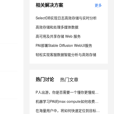
相关解决方案
更多
息提取
与 AI 智能体进行实时音视频通话
SelectDB实现日志高效存储与实时分析
从文本、图片、视频中提取结构化的属性信息
构建支持视频理解的 AI 音视频实时通话应用
高效存储和处理多媒体数据
t.diy 一步搞定创意建站
构建大模型应用的安全防护体系
通过自然语言交互简化开发流程,全栈开发支持
通过阿里云安全产品对 AI 应用进行安全防护
高可用及共享存储 Web 服务
PAI部署Stable Diffusion WebUI服务
轻松实现客服数据智能分析与高效存储
热门讨论
热门文章
P人出游，你是否需要一个懂你更懂规划的AI导游呢？来搭建专属文旅问答机器人吧
机器学习PAI的max compute如何收费呢？比较care 费用，这样是不是就只有计算费用？
在海量用户中，将如何快速定位到目标人群进行个性化营销？