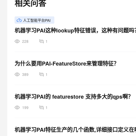
相关问答
大模型解决方案
迁移与运维管理
快速部署 Dify，高效搭建 
人工智能平台PAI
专有云
机器学习PAI这种lookup特征错误，这种有问题吗
10 分钟在聊天系统中增加
228
1
为什么要用PAI-FeatureStore来管理特征？
389
1
机器学习PAI的 featurestore 支持多大的qps啊？
199
1
机器学习PAI特征生产的几个函数,详细接口定义