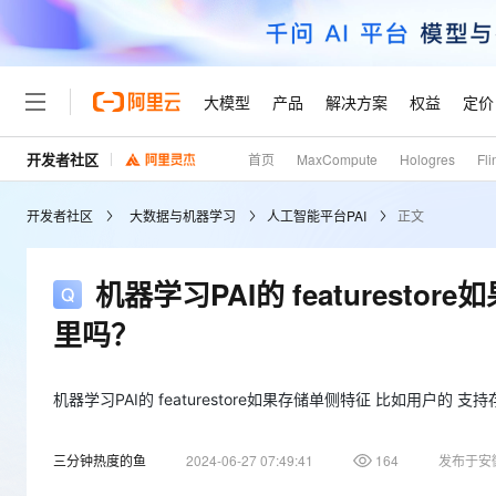
大模型
产品
解决方案
权益
定价
开发者社区
首页
MaxCompute
Hologres
Fli
大模型
产品
解决方案
权益
定价
云市场
伙伴
服务
了解阿里云
精选产品
精选解决方案
普惠上云
产品定价
精选商城
成为销售伙伴
售前咨询
为什么选择阿里云
千问AI平台
开发者社区
大数据与机器学习
人工智能平台PAI
正文
了解云产品的定价详情
大模型服务平台百炼
千问办公，解锁你的工作
普惠上云 官方力荐
分销伙伴
在线服务
网站建设
什么是云计算
大
大模型服务与应用平台
企业级Agent产品，直接
云服务器38元/年起，超
咨询伙伴
多端小程序
技术领先
机器学习PAI的 featurest
云上成本管理
售后服务
轻量应用服务器
Agency Agents：拥
官方推荐返现计划
大模型
精选产品
精选解决方案
Salesforce 国际版订阅
稳定可靠
里吗？
管理和优化成本
推荐新用户得奖励，单订单
销售伙伴合作计划
自助服务
友盟天域
安全合规
人工智能与机器学习
AI
文本生成
云数据库 RDS
HappyHorse 打造一
云工开物
无影生态合作计划
在线服务
观测云
分析师报告
高校专属算力普惠，学生认
机器学习PAI的 featurestore如果存储单侧特征 比如用户
计算
互联网应用开发
Qwen3.8-Max
HOT
Salesforce On Alibaba C
工单服务
Tuya 物联网平台阿里云
研究报告与白皮书
人工智能平台 PAI
快速拥有专属 OpenClaw
大模
Consulting Partner 合
大数据
容器
智能体时代全能旗舰模型
三分钟热度的鱼
2024-06-27 07:49:41
164
发布于安
免费试用
短信专区
一站式AI开发、训练和推
蓝凌 OA
AI 大模型销售与服务生
现代化应用