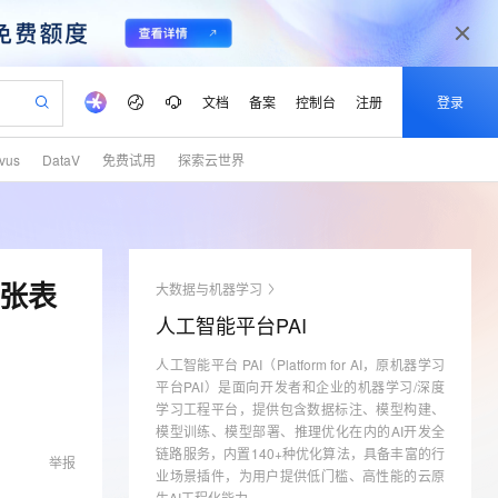
文档
备案
控制台
注册
登录
lvus
DataV
免费试用
探索云世界
验
作计划
器
AI 活动
专业服务
服务伙伴合作计划
开发者社区
加入我们
产品动态
服务平台百炼
阿里云 OPC 创新助力计划
一站式生成采购清单，支持单品或批量购买
io：打造专属 AI 语音助手
S产品伙伴计划（繁花）
峰会
CS
造的大模型服务与应用开发平台
一句话生成原生可编辑精美 PPT 文稿
AI 生产力先锋
Al MaaS 服务伙伴赋能合作
域名
博文
Careers
至高可申请百万元
Qwen3.8-Max 模型上线
开启高性价比 AI 编程新体验
弹性可伸缩的云计算服务
Qwen-Audio-3.0-Realtime 端到端实时语音角色扮演
输入一句话想法, 轻松生成专业的 PPT
先锋实践拓展 AI 生产力的边界
Token 补贴，五大权
计划
海大会
伙伴信用分合作计划
商标
问答
社会招聘
多张表
大数据与机器学习
益加速 OPC 成功
eek-V4-Pro
SS
一键部署幻兽帕鲁游戏服务器
飞天发布时刻
HOT
Open Search 向量检索版支
划
备案
电子书
校园招聘
人工智能平台PAI
pSeek-V4-Pro
视频创作，一键激活电商全链路生产力
稳定、安全、高性价比、高性能的云存储服务
一键购买专属联机服务器，轻松开启游戏
所见，即是所愿
持视频检索 Pipeline 功能
更多支持
划
公司注册
镜像站
视频生成
语音识别与合成
人工智能平台 PAI（Platform for AI，原机器学习
专属 QwenPaw
漫剧工坊：一站式动画创作平台
AI 实训营
HOT
应用身份服务 (IDaaS)
合作伙伴培训与认证
平台PAI）是面向开发者和企业的机器学习/深度
划
上云迁移
站生成，高效打造优质广告素材
全接入的云上超级电脑
从聊天伙伴进化为能主动干活的本地数字员工
快速生产连贯的高质量长漫剧
从基础到进阶，Agent 创客手把手教你
OpenClaw 管理能力上线
学习工程平台，提供包含数据标注、模型构建、
lScope
我要反馈
e-1.1-T2V
Qwen3-TTS-Flash
查询合作伙伴
模型训练、模型部署、推理优化在内的AI开发全
n Alibaba Cloud ISV 合作
代维服务
建企业门户网站
10 分钟搭建微信、支付宝小程序
MaxCompute MaxFrame 提
畅细腻的高质量视频
离线语音合成大模型，多语言方言自适应，低延迟高稳定
链路服务，内置140+种优化算法，具备丰富的行
举报
创新加速
ope
登录合作伙伴管理后台
我要建议
站，无忧落地极速上线
以可视化方式快速构建移动和 PC 门户网站
国内短信简单易用，安全可靠，秒级触达，全球覆盖200+国家和地区。
高效部署网站，快速应用到小程序
供自动弹性内存功能
业场景插件，为用户提供低门槛、高性能的云原
生AI工程化能力。