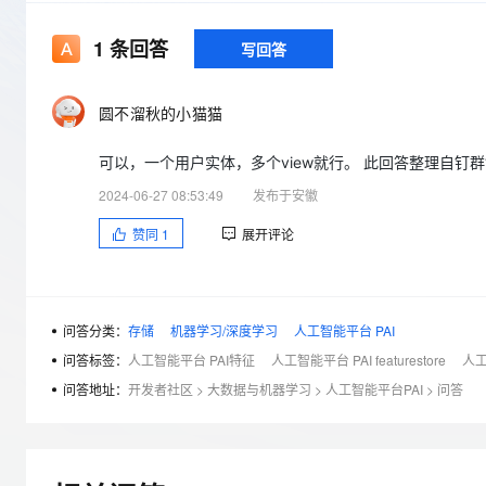
存储
天池大赛
Qwen3.7-Plus
云解析DNS
解决方案免费试用 新老
电子合同
最高领取价值200元试用
能看、能想、能动手的多模
安全
网络与CDN
1
条回答
写回答
AI 算法大赛
畅捷通
大数据开发治理平台 Data
AI 产品 免费试用
网络
安全
云开发大赛
Qwen3-VL-Plus
Tableau 订阅
1亿+ 大模型 tokens 和 
圆不溜秋的小猫猫
可观测
入门学习赛
中间件
AI空中课堂在线直播课
云防火墙
140+云产品 免费试用
可以，一个用户实体，多个view就行。 此回答整理自钉群“PAI
上云与迁云
云原生的云上边界网络安全
产品新客免费试用，最长1
数据库
2024-06-27 08:53:49
发布于安徽
生态解决方案
大模型服务
企业出海
大模型ACA认证体验
大数据计算
赞同
1
展开评论
助力企业全员 AI 认知与能
行业生态解决方案
千问AI平台-Token Plan
政企业务
媒体服务
开发者生态解决方案
企业服务与云通信
千问AI平台-模型体验
AI 开发和 AI 应用解决
问答分类：
存储
机器学习/深度学习
人工智能平台 PAI
在线体验全尺寸、多种模态
域名与网站
问答标签：
人工智能平台 PAI特征
人工智能平台 PAI featurestore
人工
Happy 系列大模型
问答地址：
开发者社区
>
大数据与机器学习
>
人工智能平台PAI
>
问答
终端用户计算
Serverless
开发工具