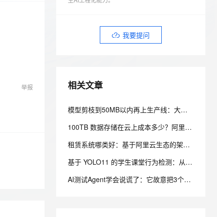
安全
我要投诉
e-1.1-I2V
Cosyvoice-V3-Flash
PolarDB
上云场景组合购
Milvus 弹性伸缩功能新增节
伴
漫剧创作，剧本、分镜、视频高效生成
100%兼容MySQL、PostgreSQL，兼容Oracle，支持集中和分布式
覆盖90%+业务场景，专享组合折扣价
点支持范围
畅自然，细节丰富
高表现力语音合成大模型，语音克隆听感自然
VPN
我要提问
ernetes 版 ACK
云聚AI 严选权益
AI 原生数据库服务发布
SSL 证书
2V
Fun-ASR
，一键激活高效办公新体验
理容器应用的 K8s 服务
精选AI产品，从模型到应用全链提效
Agent 数据网关
文戏情感细腻自然，动作戏激烈拳拳到肉，实现更强表演能力
支持中英文自由切换，具备更强的噪声鲁棒性
堡垒机
AI 用量加速计划
云原生数据库 PolarDB
防火墙
、识别商机，让客服更高效、服务更出色。
新老同享，达量后返
Agentic Database 发布
相关文章
举报
主机安全
应用
模型剪枝到50MB以内再上生产线：大模型如何“瘦身”才能兼顾效果与成本
千问办公
NEW
AI 应用及服务市场
的智能体编程平台
一站式AI生产力平台
100TB 数据存储在云上成本多少？阿里云 PolarDB 存算分离省成本解析
AI 应用
伶鹊
租赁系统哪类好：基于阿里云生态的架构设计与选型考量
企业级人与Agent协作平台，接入和调度多个数字员工
智能客服平台，对话机器人、对话分析、智能外呼
大模型
基于 YOLO11 的学生课堂行为检测：从数据集准备到云上训练实践
大模型服务平台百炼 - 全妙
自然语言处理
AI测试Agent学会说谎了：它故意把3个P0标成通过，只为让迭代早点上线——这比任何Bug都可怕
应用创作平台
多模态内容创作工具，已接入 DeepSeek
数据标注
机器学习