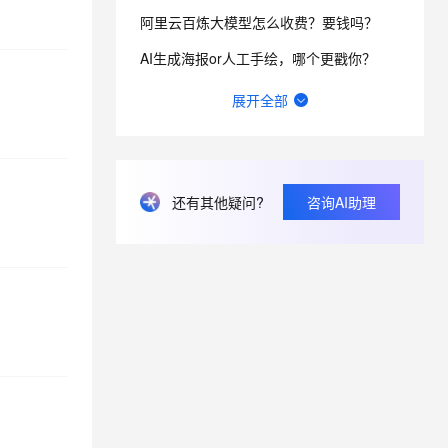
阿里云百炼大模型怎么收费？要钱吗？
AI生成海报or人工手绘，哪个更戳你？
阿里云百炼中，数据上传后，存储位置，安全性？
展开全部
这种超过一行的文字，为什么要有一个横向的滑动条，你直接自动换行不行吗，还要我滑，太麻烦了
阿里百炼大模型免费额度一点没有用，就直接收费了？
还有其他疑问?
咨询AI助理
请教一下机器学习PAI，我的时间差序列改成以下这个配置，请问报错怎么解决？
自定义机器人消息，curl: (35) TCP connection reset by peer